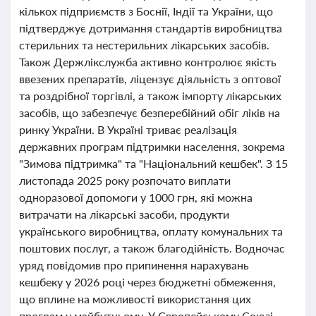
кількох підприємств з Боснії, Індії та України, що
підтверджує дотримання стандартів виробництва
стерильних та нестерильних лікарських засобів.
Також Держлікслужба активно контролює якість
ввезених препаратів, ліцензує діяльність з оптової
та роздрібної торгівлі, а також імпорту лікарських
засобів, що забезпечує безперебійний обіг ліків на
ринку України. В Україні триває реалізація
державних програм підтримки населення, зокрема
"Зимова підтримка" та "Національний кешбек". З 15
листопада 2025 року розпочато виплати
одноразової допомоги у 1000 грн, які можна
витрачати на лікарські засоби, продукти
українського виробництва, оплату комунальних та
поштових послуг, а також благодійність. Водночас
уряд повідомив про припинення нарахувань
кешбеку у 2026 році через бюджетні обмеження,
що вплине на можливості використання цих
програм у майбутньому. У Європейському Союзі