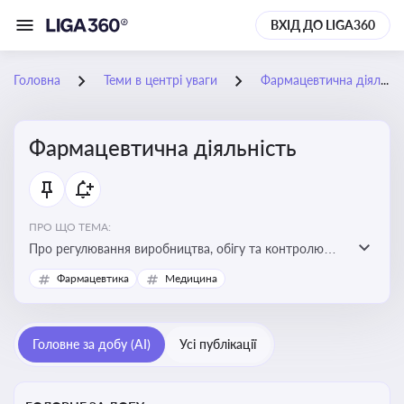
ВХІД ДО LIGA360
Головна
Теми в центрі уваги
Фармацевтична діяльність
Фармацевтична діяльність
ПРО ЩО ТЕМА:
Про регулювання виробництва, обігу та контролю
лікарських засобів для легальної роботи компаній та
Фармацевтика
Медицина
аптек, з дотриманням стандартів якості та безпеки
Головне за добу (AI)
Усі публікації