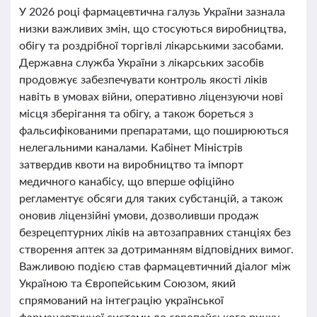
У 2026 році фармацевтична галузь України зазнала
низки важливих змін, що стосуються виробництва,
обігу та роздрібної торгівлі лікарськими засобами.
Державна служба України з лікарських засобів
продовжує забезпечувати контроль якості ліків
навіть в умовах війни, оперативно ліцензуючи нові
місця зберігання та обігу, а також бореться з
фальсифікованими препаратами, що поширюються
нелегальними каналами. Кабінет Міністрів
затвердив квоти на виробництво та імпорт
медичного канабісу, що вперше офіційно
регламентує обсяги для таких субстанцій, а також
оновив ліцензійні умови, дозволивши продаж
безрецептурних ліків на автозаправних станціях без
створення аптек за дотриманням відповідних вимог.
Важливою подією став фармацевтичний діалог між
Україною та Європейським Союзом, який
спрямований на інтеграцію української
фармацевтичної системи до європейського ринку.