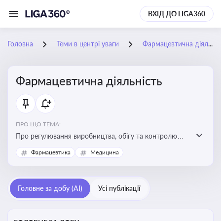
ВХІД ДО LIGA360
Головна
Теми в центрі уваги
Фармацевтична діяльність
Фармацевтична діяльність
ПРО ЩО ТЕМА:
Про регулювання виробництва, обігу та контролю
лікарських засобів для легальної роботи компаній та
Фармацевтика
Медицина
аптек, з дотриманням стандартів якості та безпеки
Головне за добу (AI)
Усі публікації