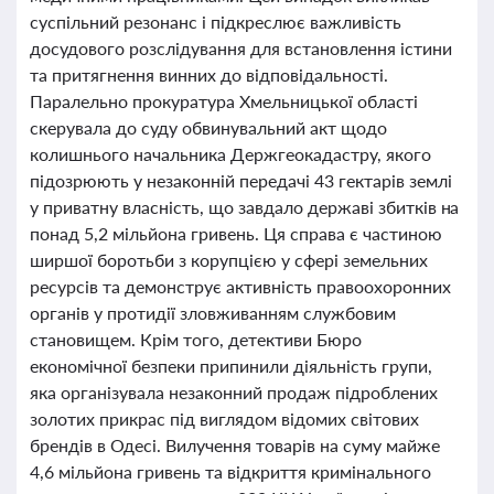
суспільний резонанс і підкреслює важливість
досудового розслідування для встановлення істини
та притягнення винних до відповідальності.
Паралельно прокуратура Хмельницької області
скерувала до суду обвинувальний акт щодо
колишнього начальника Держгеокадастру, якого
підозрюють у незаконній передачі 43 гектарів землі
у приватну власність, що завдало державі збитків на
понад 5,2 мільйона гривень. Ця справа є частиною
ширшої боротьби з корупцією у сфері земельних
ресурсів та демонструє активність правоохоронних
органів у протидії зловживанням службовим
становищем. Крім того, детективи Бюро
економічної безпеки припинили діяльність групи,
яка організувала незаконний продаж підроблених
золотих прикрас під виглядом відомих світових
брендів в Одесі. Вилучення товарів на суму майже
4,6 мільйона гривень та відкриття кримінального