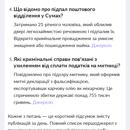
Що відомо про підпал поштового
відділення у Сумах?
Затримано 21-річного чоловіка, який облилив
двері легкозаймистою речовиною і підпалив їх.
Відкрито кримінальне провадження за умисне
знищення або пошкодження майна.
Джерело
Які кримінальні справи пов’язані з
ухиленням від сплати податків на митниці?
Повідомлено про підозру митнику, який оформив
митні декларації з фальсифікацією,
експортувавши харчову олію як нехарчову. Це
спричинило збитки державі понад 755 тисяч
гривень.
Джерело
Кожне з питань — це короткий підсумок змісту
публікацій за день. Повний список першоджерел з
посиланнями та розширений підсумок за добу