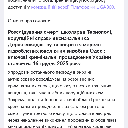
доступні у
комерційній версії Платформи LIGA360.
Стисло про головне:
Розслідування смерті школяра в Тернополі,
корупційні справи ексначальника
Держгеокадастру та викриття мережі
підроблених ювелірних виробів в Одесі:
ключові кримінальні провадження України
станом на 16 грудня 2025 року
Упродовж останнього періоду в Україні
активізовано розслідування резонансних
кримінальних справ, що стосуються як трагічних
випадків, так і масштабних корупційних схем.
Зокрема, поліція Тернопільської області розпочала
кримінальне провадження за фактом раптової
смерті учня третього класу, що сталася в лікарні,
через неналежне виконання професійних обов’язків
медичними працівниками. Цей випадок викликав