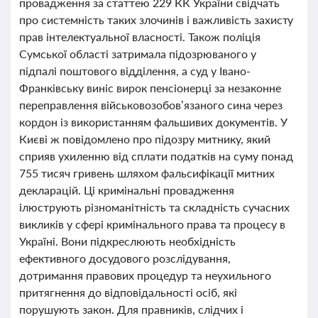
провадження за статтею 229 КК України свідчать
про системність таких злочинів і важливість захисту
прав інтелектуальної власності. Також поліція
Сумської області затримала підозрюваного у
підпалі поштового відділення, а суд у Івано-
Франківську виніс вирок пенсіонерці за незаконне
переправлення військовозобов’язаного сина через
кордон із використанням фальшивих документів. У
Києві ж повідомлено про підозру митнику, який
сприяв ухиленню від сплати податків на суму понад
755 тисяч гривень шляхом фальсифікації митних
декларацій. Ці кримінальні провадження
ілюструють різноманітність та складність сучасних
викликів у сфері кримінального права та процесу в
Україні. Вони підкреслюють необхідність
ефективного досудового розслідування,
дотримання правових процедур та неухильного
притягнення до відповідальності осіб, які
порушують закон. Для правників, слідчих і