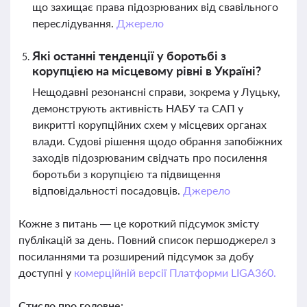
що захищає права підозрюваних від свавільного
переслідування.
Джерело
Які останні тенденції у боротьбі з
корупцією на місцевому рівні в Україні?
Нещодавні резонансні справи, зокрема у Луцьку,
демонструють активність НАБУ та САП у
викритті корупційних схем у місцевих органах
влади. Судові рішення щодо обрання запобіжних
заходів підозрюваним свідчать про посилення
боротьби з корупцією та підвищення
відповідальності посадовців.
Джерело
Кожне з питань — це короткий підсумок змісту
публікацій за день. Повний список першоджерел з
посиланнями та розширений підсумок за добу
доступні у
комерційній версії Платформи LIGA360.
Стисло про головне: