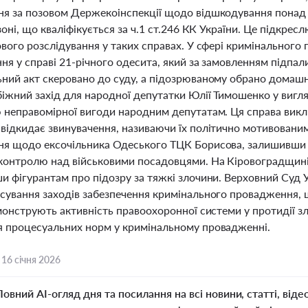
я за позовом Держекоінспекції щодо відшкодування понад 3
зоні, що кваліфікується за ч.1 ст.246 КК України. Це підкрес
ового розслідування у таких справах. У сфері кримінального
ня у справі 21-річного одесита, який за замовленням підпал
ний акт скеровано до суду, а підозрюваному обрано домаш
іжний захід для народної депутатки Юлії Тимошенко у вигляд
 неправомірної вигоди народним депутатам. Ця справа викл
ідкидає звинувачення, називаючи їх політично мотивованими
я щодо ексочільника Одеського ТЦК Борисова, залишивши од
контролю над військовими посадовцями. На Кіровоградщині п
и фігурантам про підозру за тяжкі злочини. Верховний Суд 
сування заходів забезпечення кримінального провадження, щ
монструють активність правоохоронної системи у протидії з
 процесуальних норм у кримінальному провадженні.
,
16 січня 2026
Повний AI-огляд дня та посилання на всі новини, статті, віде