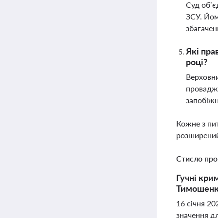
Суд об’є
ЗСУ. Йом
збагачен
Які пра
році?
Верховни
провадже
запобіжн
Кожне з пи
розширений
Стисло про
Гучні кри
Тимошенко
16 січня 2
значення дл