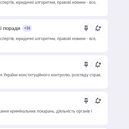
пертів, юридичні алгоритми, правові новини - все,
ні поради
+16
пертів, юридичні алгоритми, правові новини - все,
 України конституційного контролю, розгляду справ,
ння кримінальних покарань, діяльність органів і