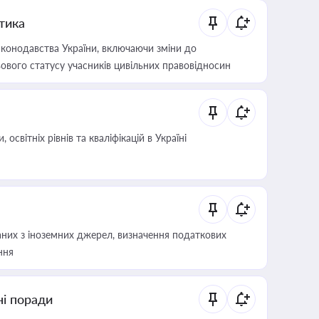
итика
конодавства України, включаючи зміни до
ового статусу учасників цивільних правовідносин
світніх рівнів та кваліфікацій в Україні
аних з іноземних джерел, визначення податкових
ння
ні поради