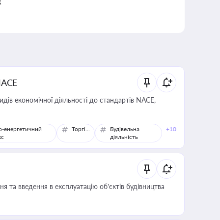
к
NACE
идів економічної діяльності до стандартів NACE,
о-енергетичний
Торгівля
Будівельна
+10
кс
діяльність
я та введення в експлуатацію об’єктів будівництва