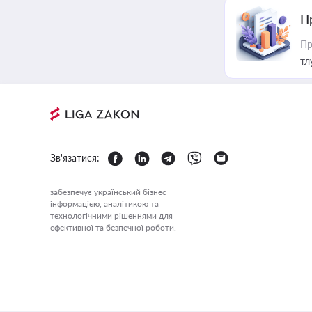
П
Пр
тл
Зв'язатися:
забезпечує український бізнес
інформацією, аналітикою та
технологічними рішеннями для
ефективної та безпечної роботи.