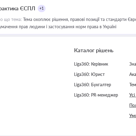
рактика ЄСПЛ
+1
о що тема:
Тема охоплює рішення, правові позиції та стандарти Євр
умачення прав людини і застосування норм права в Україні
Каталог рішень
Liga360: Керівник
Зн
Liga360: Юрист
Ак
Liga360: Бухгалтер
Тем
Liga360: PR-менеджер
Усі
Пол
Умо