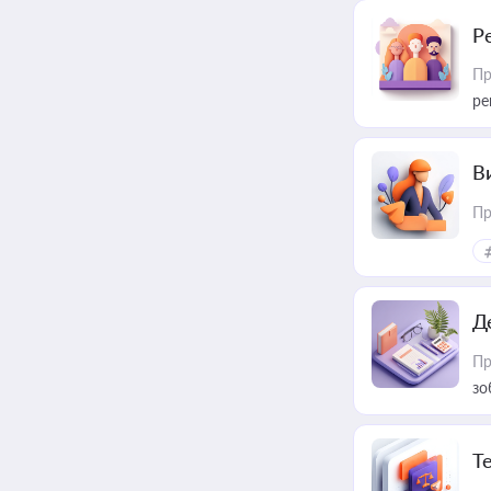
Р
Пр
ре
В
Пр
Д
Пр
зо
T