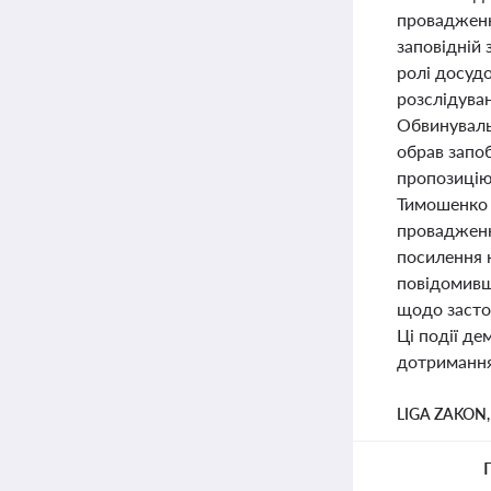
провадженн
заповідній 
ролі досуд
розслідуван
Обвинуваль
обрав запоб
пропозицію
Тимошенко в
провадженн
посилення 
повідомивш
щодо засто
Ці події де
дотримання
LIGA ZAKON