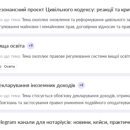
езонансний проєкт Цивільного кодексу: реакції та кр
о що тема:
Тема охоплює оновлення та реформування цивільного за
гулювання майнових і немайнових прав, договірних відносин та прав
ища освіта
+9
о що тема:
Тема охоплює правове регулювання системи вищої освіти, о
Освіта
екларування іноземних доходів
+4
о що тема:
Тема стосується обов’язку декларування доходів, отрим
бов’язань та застосування правил уникнення подвійного оподаткува
elegram канали для нотаріусів: новини, кейси, практич