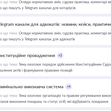
о що тема:
Огляди нормативних змін, судова практика, коментарі екс
о що пишуть у Telegram каналах для нотаріусів
elegram канали для адвокатів: новини, кейси, практич
о що тема:
Огляди нормативних змін, судова практика, коментарі екс
о що пишуть у Telegram каналах для адвокатів
онституційне провадження
+2
о що тема:
Тема охоплює порядок здійснення Конституційним Судом
валення актів і формування правових позицій
римінально-виконавча система
+4
о що тема:
Тема охоплює організацію та правове регулювання викона
танов виконання покарань та статус осіб, які відбувають покарання