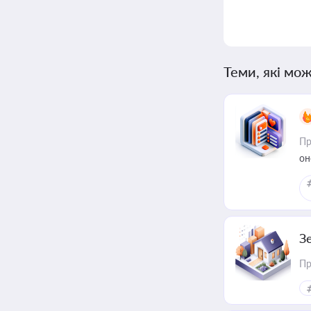
Теми, які мож
Пр
он
З
Пр