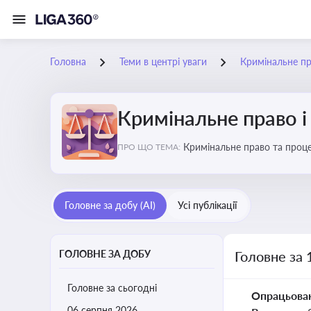
Головна
Теми в центрі уваги
Кримінальне пр
Кримінальне право і
Кримінальне право та проце
ПРО ЩО ТЕМА:
судочинства
Головне за добу (AI)
Усі публікації
ГОЛОВНЕ ЗА ДОБУ
Головне за 
Головне за сьогодні
Опрацьова
06 серпня 2026