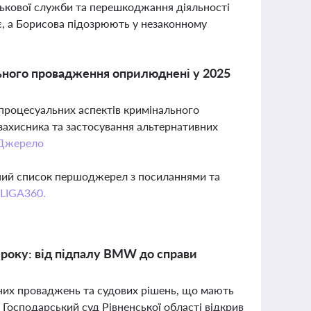
ськової служби та перешкоджання діяльності
є, а Борисова підозрюють у незаконному
льного провадження оприлюднені у 2025
процесуальних аспектів кримінального
захисника та застосування альтернативних
Джерело
вний список першоджерел з посиланнями та
 LIGA360.
6 року: від підпалу BMW до справи
ьних проваджень та судових рішень, що мають
 Господарський суд Рівненської області відкрив