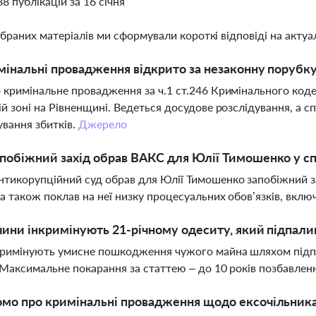
88 публікацій за 16 січня
ібраних матеріалів ми сформували короткі відповіді на актуал
мінальні провадження відкрито за незаконну порубку 
 кримінальне провадження за ч.1 ст.246 Кримінального коде
ій зоні на Рівненщині. Ведеться досудове розслідування, а с
вання збитків.
Джерело
побіжний захід обрав ВАКС для Юлії Тимошенко у спр
тикорупційний суд обрав для Юлії Тимошенко запобіжний за
 а також поклав на неї низку процесуальних обов’язків, вк
чини інкримінують 21-річному одеситу, який підпа
римінують умисне пошкодження чужого майна шляхом підпал
 Максимальне покарання за статтею – до 10 років позбавленн
омо про кримінальні провадження щодо ексочільник