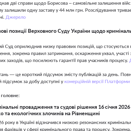
днав дві справи щодо Борисова – самовільне залишення вій
у залишили одну заставу у 44 млн грн. Розслідування трива
ні.
Джерело
вові позиції Верховного Суду України щодо криміна
й Суд оприлюднив низку правових позицій, що стосуються 
ння, зокрема правил затримання, оскарження ухвал, участі 
их заходів, що посилюють гарантії прав учасників процесу.
тань — це короткий підсумок змісту публікацій за день. По
 підсумок за добу доступні у
комерційній версії Платформи
 головне:
мінальні провадження та судові рішення 16 січня 202
 та екологічних злочинів на Рівненщині
026 року в Україні відзначився низкою резонансних кримінал
я фахівців у сфері кримінального права та процесу. Зокрема,