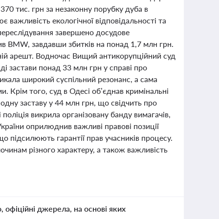
70 тис. грн за незаконну порубку дуба в
лює важливість екологічної відповідальності та
 переслідування завершено досудове
ив BMW, завдавши збитків на понад 1,7 млн грн.
ній арешт. Водночас Вищий антикорупційний суд
і застави понад 33 млн грн у справі про
икала широкий суспільний резонанс, а сама
. Крім того, суд в Одесі об’єднав кримінальні
ну заставу у 44 млн грн, що свідчить про
оліція викрила організовану банду вимагачів,
України оприлюднив важливі правові позиції
о підсилюють гарантії прав учасників процесу.
лочинам різного характеру, а також важливість
о, офіційні джерела, на основі яких