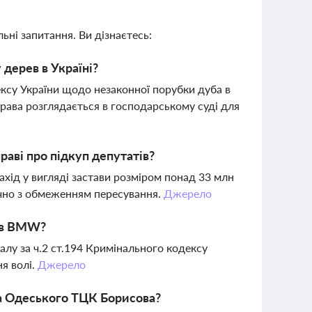
ьні запитання. Ви дізнаєтесь:
дерев в Україні?
ксу України щодо незаконної порубки дуба в
права розглядається в господарському суді для
аві про підкуп депутатів?
хід у вигляді застави розміром понад 33 млн
лючно з обмеженням пересування.
Джерело
лив BMW?
у за ч.2 ст.194 Кримінального кодексу
я волі.
Джерело
а Одеського ТЦК Борисова?