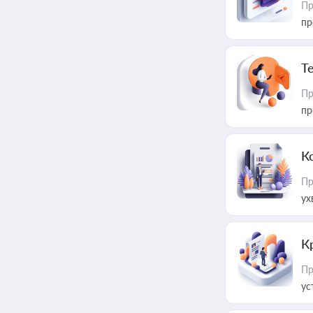
Пр
пр
T
Пр
пр
К
Пр
ух
К
Пр
ус