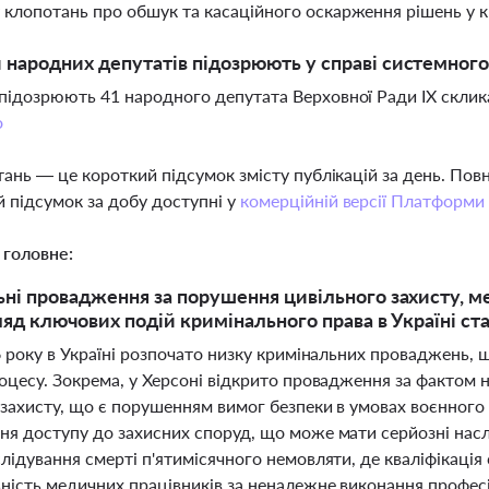
 клопотань про обшук та касаційного оскарження рішень у 
 народних депутатів підозрюють у справі системного
 підозрюють 41 народного депутата Верховної Ради IX склик
о
тань — це короткий підсумок змісту публікацій за день. По
 підсумок за добу доступні у
комерційній версії Платформи
 головне:
ні провадження за порушення цивільного захисту, м
ляд ключових подій кримінального права в Україні ста
6 року в Україні розпочато низку кримінальних проваджень, 
роцесу. Зокрема, у Херсоні відкрито провадження за фактом
захисту, що є порушенням вимог безпеки в умовах воєнного 
ня доступу до захисних споруд, що може мати серйозні насл
лідування смерті п'ятимісячного немовляти, де кваліфікаці
ьність медичних працівників за неналежне виконання професі