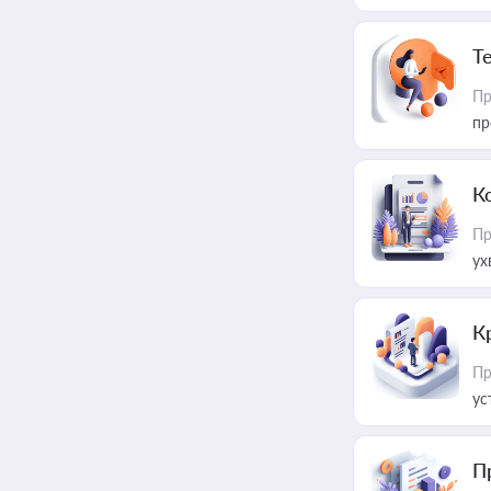
T
Пр
пр
К
Пр
ух
К
Пр
ус
П