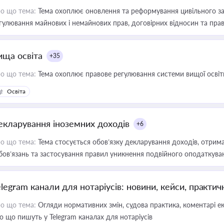
о що тема:
Тема охоплює оновлення та реформування цивільного за
гулювання майнових і немайнових прав, договірних відносин та прав
ища освіта
+35
о що тема:
Тема охоплює правове регулювання системи вищої освіти, о
Освіта
екларування іноземних доходів
+6
о що тема:
Тема стосується обов’язку декларування доходів, отрим
бов’язань та застосування правил уникнення подвійного оподаткува
elegram канали для нотаріусів: новини, кейси, практич
о що тема:
Огляди нормативних змін, судова практика, коментарі екс
о що пишуть у Telegram каналах для нотаріусів