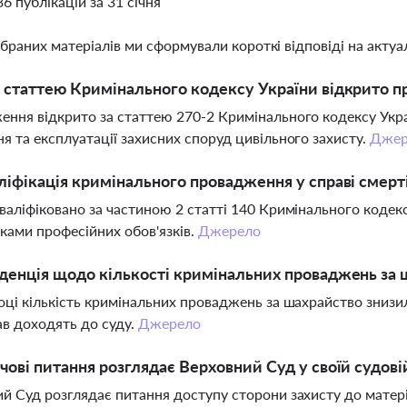
36 публікацій за 31 січня
ібраних матеріалів ми сформували короткі відповіді на актуал
 статтею Кримінального кодексу України відкрито п
ння відкрито за статтею 270-2 Кримінального кодексу Укр
я та експлуатації захисних споруд цивільного захисту.
Джер
ліфікація кримінального провадження у справі смерт
валіфіковано за частиною 2 статті 140 Кримінального коде
ками професійних обов'язків.
Джерело
денція щодо кількості кримінальних проваджень за ш
оці кількість кримінальних проваджень за шахрайство знизи
в доходять до суду.
Джерело
чові питання розглядає Верховний Суд у своїй судові
й Суд розглядає питання доступу сторони захисту до матер