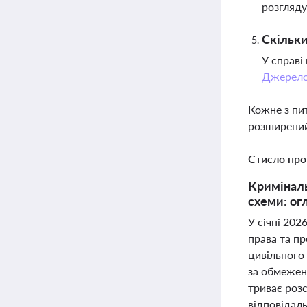
розгляду
Скільки
У справі
Джерел
Кожне з пи
розширений
Стисло про
Криміналь
схеми: ог
У січні 202
права та п
цивільного 
за обмежен
триває розс
відповідал