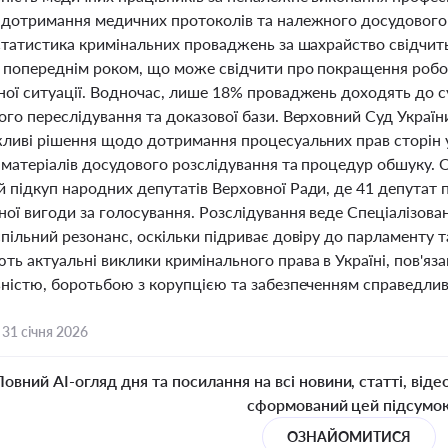
 дотримання медичних протоколів та належного досудового р
Статистика кримінальних проваджень за шахрайство свідчить
з попереднім роком, що може свідчити про покращення робо
ної ситуації. Водночас, лише 18% проваджень доходять до с
ого переслідування та доказової бази. Верховний Суд Украї
жливі рішення щодо дотримання процесуальних прав сторін
 матеріалів досудового розслідування та процедур обшуку. О
 підкуп народних депутатів Верховної Ради, де 41 депутат
ої вигоди за голосування. Розслідування веде Спеціалізова
пільний резонанс, оскільки підриває довіру до парламенту т
ть актуальні виклики кримінального права в Україні, пов'яз
ьністю, боротьбою з корупцією та забезпеченням справедлив
,
31 січня 2026
Повний AI-огляд дня та посилання на всі новини, статті, віде
сформований цей підсумо
ОЗНАЙОМИТИСЯ