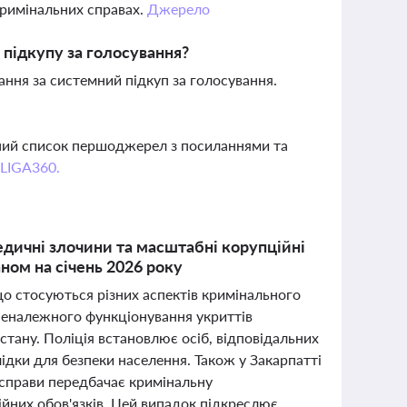
кримінальних справах.
Джерело
 підкупу за голосування?
ання за системний підкуп за голосування.
вний список першоджерел з посиланнями та
 LIGA360.
едичні злочини та масштабні корупційні
ном на січень 2026 року
що стосуються різних аспектів кримінального
 неналежного функціонування укриттів
стану. Поліція встановлює осіб, відповідальних
ідки для безпеки населення. Також у Закарпатті
я справи передбачає кримінальну
йних обов'язків. Цей випадок підкреслює