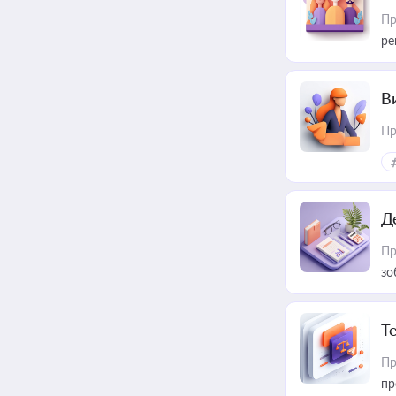
Пр
ре
В
Пр
Д
Пр
зо
T
Пр
пр