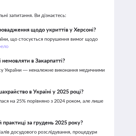
ьні запитання. Ви дізнаєтесь:
ровадження щодо укриттів у Херсоні?
аїни, що стосується порушення вимог щодо
ело
і немовляти в Закарпатті?
ксу України — неналежне виконання медичними
ахрайство в Україні у 2025 році?
лася на 25% порівняно з 2024 роком, але лише
й практиці за грудень 2025 року?
іалів досудового розслідування, процедури