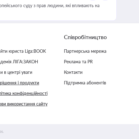
опейського суду з прав людини, які впливають на
Співробітництво
айти юриста Liga:BOOK
Партнерська мережа
адемія ЛІГА:ЗАКОН
Реклама та PR
и в центрі уваги
Контакти
 рішення і продукти
Підтримка абонентів
ітика конфіденційності
ви використання сайту
26.