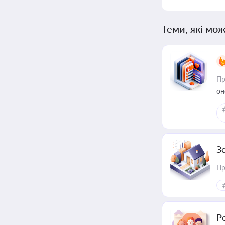
Теми, які мож
Пр
он
З
Пр
Р