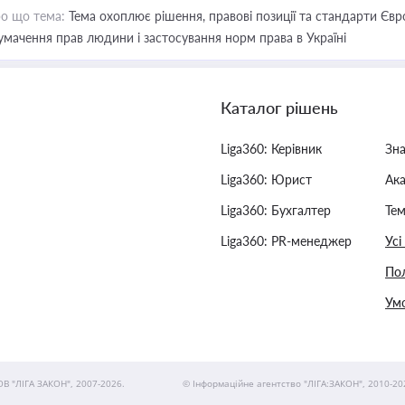
о що тема:
Тема охоплює рішення, правові позиції та стандарти Євр
умачення прав людини і застосування норм права в Україні
Каталог рішень
Liga360: Керівник
Зн
Liga360: Юрист
Ак
Liga360: Бухгалтер
Тем
Liga360: PR-менеджер
Усі
Пол
Умо
ОВ "ЛІГА ЗАКОН", 2007-2026.
© Інформаційне агентство "ЛІГА:ЗАКОН", 2010-20