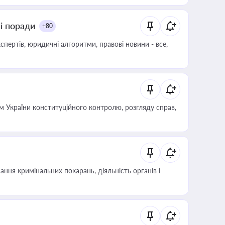
ні поради
+80
пертів, юридичні алгоритми, правові новини - все,
 України конституційного контролю, розгляду справ,
ння кримінальних покарань, діяльність органів і