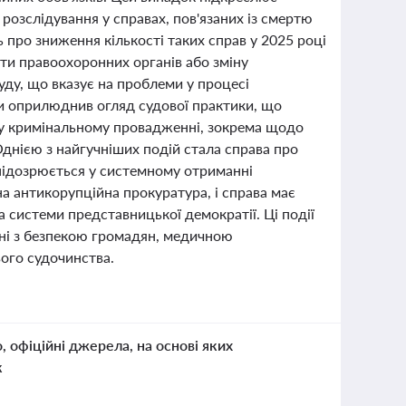
озслідування у справах, пов'язаних із смертю
 про зниження кількості таких справ у 2025 році
ти правоохоронних органів або зміну
уду, що вказує на проблеми у процесі
ни оприлюднив огляд судової практики, що
 у кримінальному провадженні, зокрема щодо
днією з найгучніших подій стала справа про
 підозрюється у системному отриманні
на антикорупційна прокуратура, і справа має
а системи представницької демократії. Ці події
ані з безпекою громадян, медичною
ого судочинства.
о, офіційні джерела, на основі яких
к