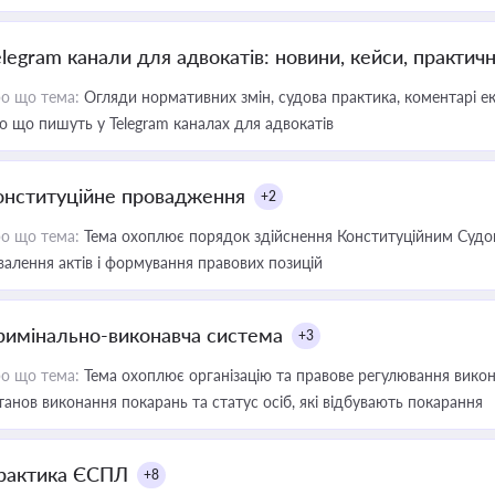
elegram канали для адвокатів: новини, кейси, практич
о що тема:
Огляди нормативних змін, судова практика, коментарі екс
о що пишуть у Telegram каналах для адвокатів
онституційне провадження
+2
о що тема:
Тема охоплює порядок здійснення Конституційним Судом
валення актів і формування правових позицій
римінально-виконавча система
+3
о що тема:
Тема охоплює організацію та правове регулювання викона
танов виконання покарань та статус осіб, які відбувають покарання
рактика ЄСПЛ
+8