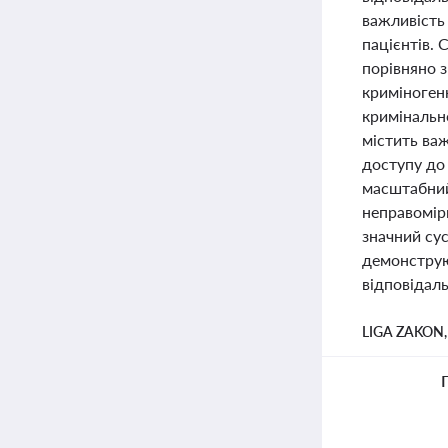
важливість
пацієнтів. 
порівняно 
криміноген
кримінальн
містить ва
доступу до
масштабний
неправомірн
значний сус
демонструю
відповідал
LIGA ZAKON