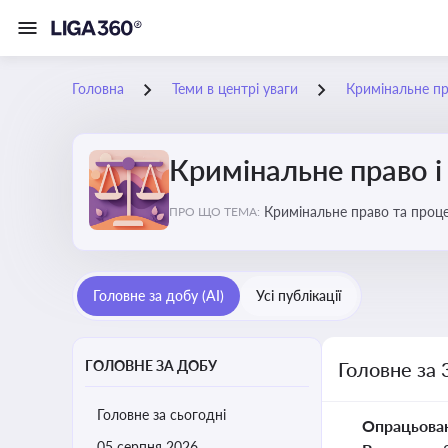
Головна
Теми в центрі уваги
Кримінальне пр
Кримінальне право і
Кримінальне право та проце
ПРО ЩО ТЕМА:
судочинства
Головне за добу (AI)
Усі публікації
ГОЛОВНЕ ЗА ДОБУ
Головне за 
Головне за сьогодні
Опрацьова
05 серпня 2026