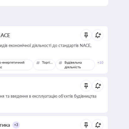
NACE
идів економічної діяльності до стандартів NACE,
о-енергетичний
Торгівля
Будівельна
+10
кс
діяльність
я та введення в експлуатацію об’єктів будівництва
итика
+3