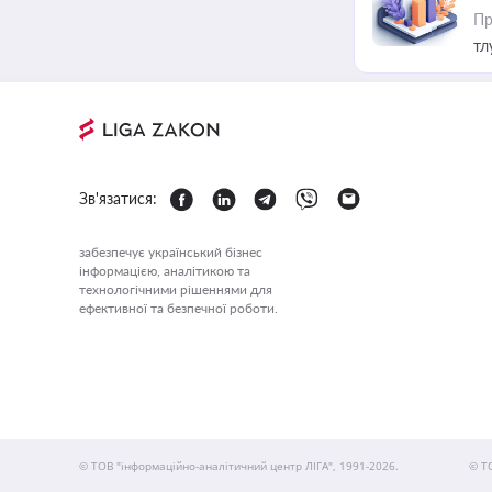
Пр
тл
Зв'язатися:
забезпечує український бізнес
інформацією, аналітикою та
технологічними рішеннями для
ефективної та безпечної роботи.
© ТОВ "інформаційно-аналітичний центр ЛІГА", 1991-2026.
© Т