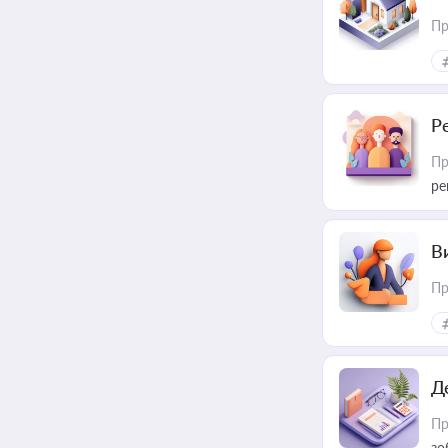
Пр
Р
Пр
ре
В
Пр
Д
Пр
зо