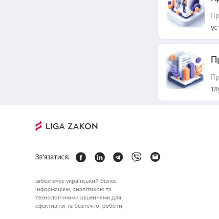
Пр
ус
П
Пр
тл
Зв'язатися:
забезпечує український бізнес
інформацією, аналітикою та
технологічними рішеннями для
ефективної та безпечної роботи.