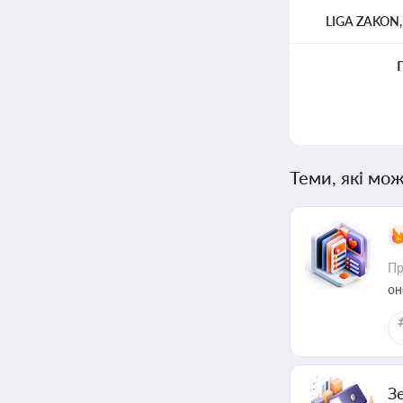
LIGA ZAKON
Теми, які мож
Пр
он
З