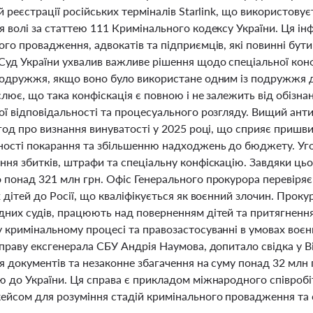
й реєстрації російських терміналів Starlink, що використовує
 волі за статтею 111 Кримінального кодексу України. Ця ін
го провадження, адвокатів та підприємців, які повинні бути 
уд України ухвалив важливе рішення щодо спеціальної конфі
подружжя, якщо воно було використане одним із подружжя 
лює, що така конфіскація є повною і не залежить від обізна
ої відповідальності та процесуального розгляду. Вищий ант
угод про визнання винуватості у 2025 році, що сприяє приш
ності покарання та збільшенню надходжень до бюджету. Уго
ння збитків, штрафи та спеціальну конфіскацію. Завдяки цьо
 понад 321 млн грн. Офіс Генерального прокурора перевіряє
 дітей до Росії, що кваліфікується як воєнний злочин. Про
дних судів, працюють над поверненням дітей та притягнення
 кримінальному процесі та правозастосуванні в умовах воє
праву ексгенерала СБУ Андрія Наумова, допитало свідка у В
 документів та незаконне збагачення на суму понад 32 млн г
ю до України. Ця справа є прикладом міжнародного співроб
ейсом для розуміння стадій кримінального провадження та су