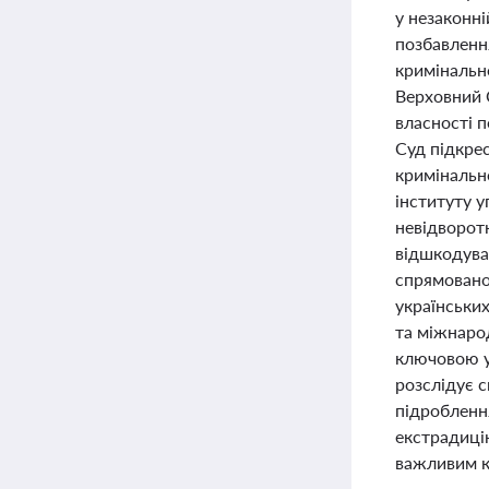
у незаконні
позбавлення
кримінально
Верховний С
власності 
Суд підкрес
кримінальн
інституту 
невідворот
відшкодува
спрямовано
українських
та міжнаро
ключовою у
розслідує с
підроблення
екстрадиці
важливим к