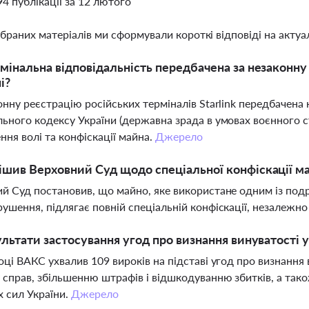
94 публікації за 12 лютого
ібраних матеріалів ми сформували короткі відповіді на актуал
мінальна відповідальність передбачена за незаконну 
і?
онну реєстрацію російських терміналів Starlink передбачена
ьного кодексу України (державна зрада в умовах воєнного ст
ння волі та конфіскації майна.
Джерело
шив Верховний Суд щодо спеціальної конфіскації м
й Суд постановив, що майно, яке використане одним із по
ушення, підлягає повній спеціальній конфіскації, незалежно 
ультати застосування угод про визнання винуватості 
оці ВАКС ухвалив 109 вироків на підставі угод про визнан
 справ, збільшенню штрафів і відшкодуванню збитків, а та
 сил України.
Джерело