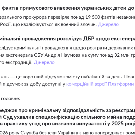
 фактів примусового вивезення українських дітей до 
ерального прокурора перевіряє понад 19 500 фактів незакон
 Росії, що кваліфікується як воєнний злочин.
Джерело
мінальні провадження розслідує ДБР щодо ексгене
лідує кримінальні провадження щодо розтрати державних к
ня ексгенерала СБУ Андрія Наумова на суму понад 32 млн г
о екстрадиції.
Джерело
тань — це короткий підсумок змісту публікацій за день. По
 підсумок за добу доступні у
комерційній версії Платформи
 головне:
еджає про кримінальну відповідальність за реєстраці
 Суд ухвалив спецконфіскацію спільного майна под
в практику угод про визнання винуватості у 2025 роц
026 року Служба безпеки України активно попереджає громад