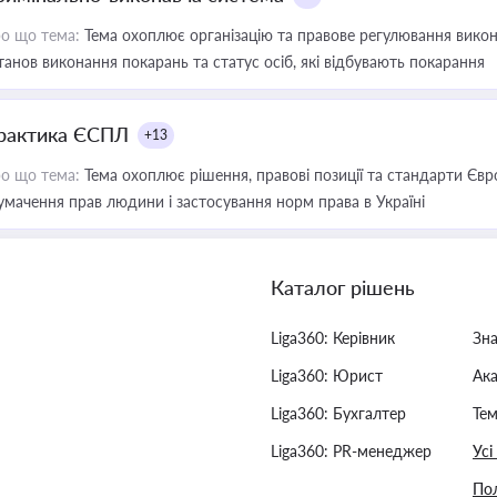
о що тема:
Тема охоплює організацію та правове регулювання викона
танов виконання покарань та статус осіб, які відбувають покарання
рактика ЄСПЛ
+13
о що тема:
Тема охоплює рішення, правові позиції та стандарти Євр
умачення прав людини і застосування норм права в Україні
Каталог рішень
Liga360: Керівник
Зн
Liga360: Юрист
Ак
Liga360: Бухгалтер
Тем
Liga360: PR-менеджер
Усі
Пол