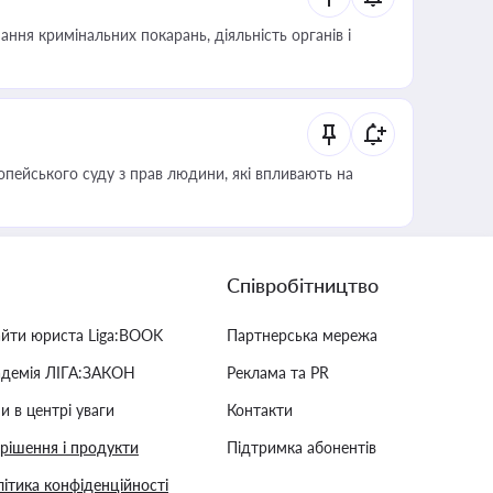
ння кримінальних покарань, діяльність органів і
опейського суду з прав людини, які впливають на
Співробітництво
айти юриста Liga:BOOK
Партнерська мережа
адемія ЛІГА:ЗАКОН
Реклама та PR
и в центрі уваги
Контакти
 рішення і продукти
Підтримка абонентів
ітика конфіденційності