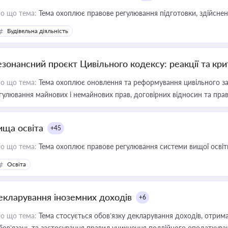
о що тема:
Тема охоплює правове регулювання підготовки, здійсненн
Будівельна діяльність
езонансний проєкт Цивільного кодексу: реакції та кр
о що тема:
Тема охоплює оновлення та реформування цивільного за
гулювання майнових і немайнових прав, договірних відносин та прав
ища освіта
+45
о що тема:
Тема охоплює правове регулювання системи вищої освіти, о
Освіта
екларування іноземних доходів
+6
о що тема:
Тема стосується обов’язку декларування доходів, отрим
бов’язань та застосування правил уникнення подвійного оподаткува