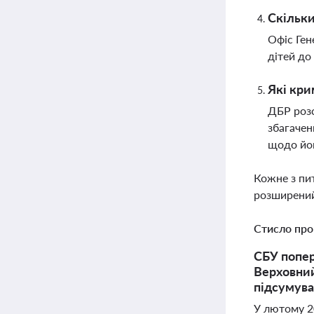
Скільки
Офіс Ген
дітей до
Які кри
ДБР розс
збагачен
щодо йог
Кожне з пи
розширений
Стисло про
СБУ попер
Верховний
підсумува
У лютому 2