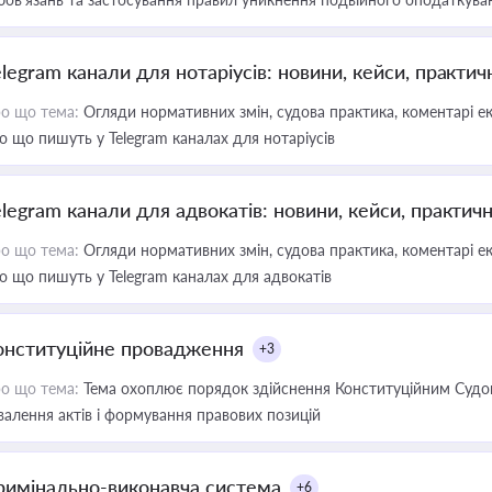
elegram канали для нотаріусів: новини, кейси, практич
о що тема:
Огляди нормативних змін, судова практика, коментарі екс
о що пишуть у Telegram каналах для нотаріусів
elegram канали для адвокатів: новини, кейси, практич
о що тема:
Огляди нормативних змін, судова практика, коментарі екс
о що пишуть у Telegram каналах для адвокатів
онституційне провадження
+3
о що тема:
Тема охоплює порядок здійснення Конституційним Судом
валення актів і формування правових позицій
римінально-виконавча система
+6