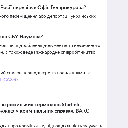
Росії перевіряє Офіс Генпрокурора?
ного переміщення або депортації українських
рала СБУ Наумова?
оштів, підроблення документів та незаконного
рн, а також веде міжнародне співробітництво
вний список першоджерел з посиланнями та
 LIGA360.
ю російських терміналів Starlink,
ружжя у кримінальних справах, ВАКС
і
ян про кримінальну відповідальність за участь