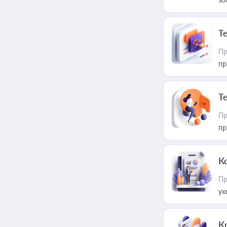
T
Пр
пр
T
Пр
пр
К
Пр
ух
К