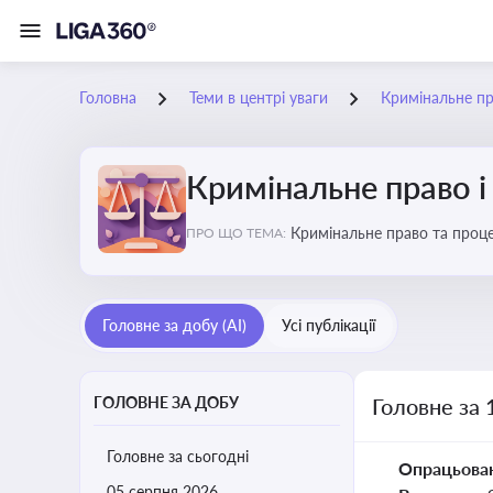
Головна
Теми в центрі уваги
Кримінальне пр
Кримінальне право і
Кримінальне право та проце
ПРО ЩО ТЕМА:
судочинства
Головне за добу (AI)
Усі публікації
ГОЛОВНЕ ЗА ДОБУ
Головне за 
Головне за сьогодні
Опрацьова
05 серпня 2026