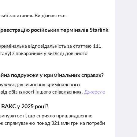
ьні запитання. Ви дізнаєтесь:
реєстрацію російських терміналів Starlink
 кримінальна відповідальність за статтею 111
ану) з покаранням у вигляді довічного
айна подружжя у кримінальних справах?
дружжя для вчинення кримінального
від обізнаності іншого співвласника.
Джерело
у ВАКС у 2025 році?
ня винуватості, що сприяло пришвидшенню
кож спрямуванню понад 321 млн грн на потреби