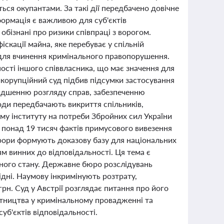
ться окупантами. За такі дії передбачено довічне
формація є важливою для суб'єктів
обізнані про ризики співпраці з ворогом.
скації майна, яке перебуває у спільній
для вчинення кримінального правопорушення.
ності іншого співвласника, що має значення для
икорупційний суд підбив підсумки застосування
видшенню розгляду справ, забезпеченню
ди передбачають викриття спільників,
му інституту на потреби Збройних сил України
 понад 19 тисяч фактів примусового вивезення
курори формують доказову базу для національних
м винних до відповідальності. Ця тема є
нного стану. Державне бюро розслідувань
ідні. Наумову інкримінують розтрату,
рн. Суд у Австрії розглядає питання про його
ітництва у кримінальному провадженні та
б'єктів відповідальності.