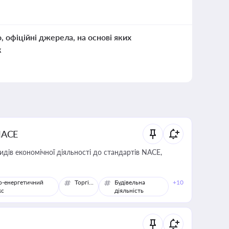
о, офіційні джерела, на основі яких
к
NACE
идів економічної діяльності до стандартів NACE,
о-енергетичний
Торгівля
Будівельна
+10
кс
діяльність