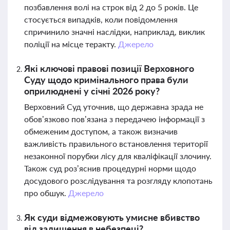
позбавлення волі на строк від 2 до 5 років. Це
стосується випадків, коли повідомлення
спричинило значні наслідки, наприклад, виклик
поліції на місце теракту.
Джерело
Які ключові правові позиції Верховного
Суду щодо кримінального права були
оприлюднені у січні 2026 року?
Верховний Суд уточнив, що державна зрада не
обов’язково пов’язана з передачею інформації з
обмеженим доступом, а також визначив
важливість правильного встановлення території
незаконної порубки лісу для кваліфікації злочину.
Також суд роз’яснив процедурні норми щодо
досудового розслідування та розгляду клопотань
про обшук.
Джерело
Як суди відмежовують умисне вбивство
від залишення в небезпеці?