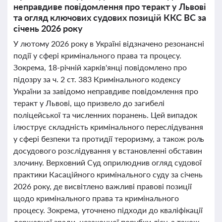
неправдиве повідомлення про теракт у Львові
та огляд ключових судових позицій ККС ВС за
січень 2026 року
У лютому 2026 року в Україні відзначено резонансні
події у сфері кримінального права та процесу.
Зокрема, 18-річній харків'янці повідомлено про
підозру за ч. 2 ст. 383 Кримінального кодексу
України за завідомо неправдиве повідомлення про
теракт у Львові, що призвело до загибелі
поліцейської та численних поранень. Цей випадок
ілюструє складність кримінального переслідування
у сфері безпеки та протидії тероризму, а також роль
досудового розслідування у встановленні обставин
злочину. Верховний Суд оприлюднив огляд судової
практики Касаційного кримінального суду за січень
2026 року, де висвітлено важливі правові позиції
щодо кримінального права та кримінального
процесу. Зокрема, уточнено підходи до кваліфікації
державної зради, незаконної порубки лісу, а також