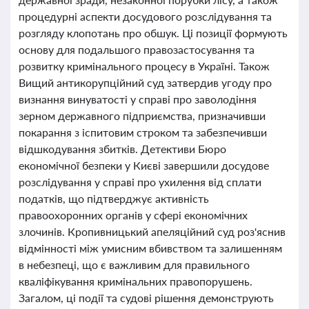
процедурні аспекти досудового розслідування та
розгляду клопотань про обшук. Ці позиції формують
основу для подальшого правозастосування та
розвитку кримінального процесу в Україні. Також
Вищий антикорупційний суд затвердив угоду про
визнання винуватості у справі про заволодіння
зерном державного підприємства, призначивши
покарання з іспитовим строком та забезпечивши
відшкодування збитків. Детективи Бюро
економічної безпеки у Києві завершили досудове
розслідування у справі про ухилення від сплати
податків, що підтверджує активність
правоохоронних органів у сфері економічних
злочинів. Кропивницький апеляційний суд роз'яснив
відмінності між умисним вбивством та залишенням
в небезпеці, що є важливим для правильного
кваліфікування кримінальних правопорушень.
Загалом, ці події та судові рішення демонструють