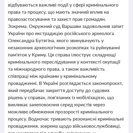
відбуваються важливі події у сфері кримінального
права та процесу, що мають значний вплив на
правозастосування та захист прав громадян.
Зокрема, Окружний суд Варшави задовольнив запит
України про екстрадицію російського археолога
Олександра Бутягіна, якого звинувачують у
незаконних археологічних розкопках та руйнуванні
пам'яток у Криму. Ця справа ілюструє складнощі
кримінального переслідування у контексті окупації
та міжнародного права, а також важливість
співпраці між країнами у кримінальному
провадженні. В Україні розглядається законопроєкт,
який передбачає закриття доступу до судових
рішень у справах, пов'язаних із мобілізацією, що
викликає занепокоєння серед юристів через
можливе обмеження прозорості кримінального
процесу. Водночас тривають резонансні кримінальні
провадження, зокрема щодо військовослужбовиці,
яка ухилялася від служби, знімаючись у