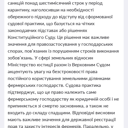
санкцій понад шестимісячний строк у період
карантину, наголосивши на необхідності
обережного підходу до відступу від сформованої
судової практики, що базується на чітких
законодавчих підставах або рішеннях
Конституційного Суду. Це рішення має важливе
значення для правозастосування у господарських
спорах, пов’язаних із порушенням строків виконання
зобов’язань. У сфері земельних відносин
Міністерство юстиції разом із Верховним Судом
акцентують увагу на безстроковості права
постійного користування земельними ділянками
фермерських господарств. Судова практика
підтверджує, що це право належить саме
фермерському господарству як юридичній особі і не
припиняється зі смертю засновника, а також не
входить до складу спадщини. Відповідні висновки
мають важливе значення для державної реєстрації
прав та захисту інтересів фермерів. Паралельно, у