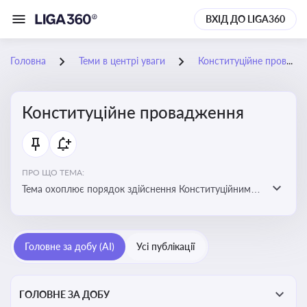
ВХІД ДО LIGA360
Головна
Теми в центрі уваги
Конституційне провадження
Конституційне провадження
ПРО ЩО ТЕМА:
Тема охоплює порядок здійснення Конституційним
Судом України конституційного контролю, розгляду
справ, ухвалення актів і формування правових позицій
Головне за добу (AI)
Усі публікації
ГОЛОВНЕ ЗА ДОБУ