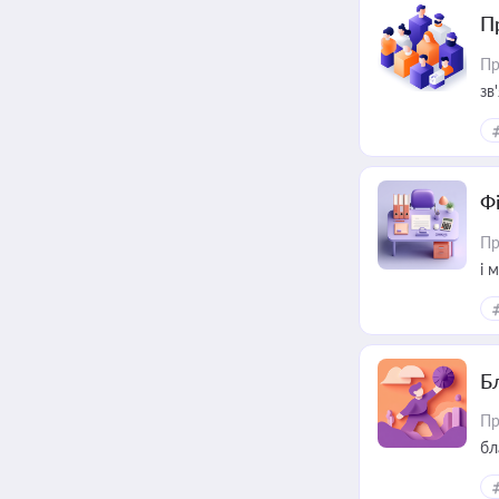
П
Пр
зв
Ф
Пр
і 
Б
Пр
бл