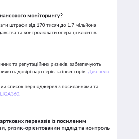
нансового моніторингу?
ти штрафи від 170 тисяч до 1,7 мільйона
вства та контролювати операції клієнтів.
них та репутаційних ризиків, забезпечують
яють довірі партнерів та інвесторів.
Джерело
вний список першоджерел з посиланнями та
 LIGA360.
карткових переказів із посиленим
й, ризик-орієнтований підхід та контроль