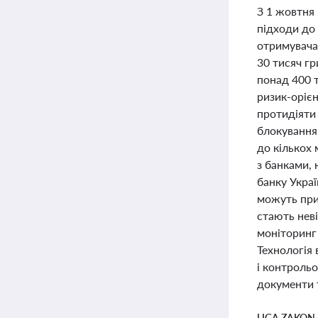
З 1 жовтня 
підходи до 
отримувача,
30 тисяч гр
понад 400 
ризик-орієн
протидіяти
блокування 
до кількох
з банками, 
банку Укра
можуть при
стають неві
моніторинг 
Технологія
і контрольо
документи т
LIGA ZAKON