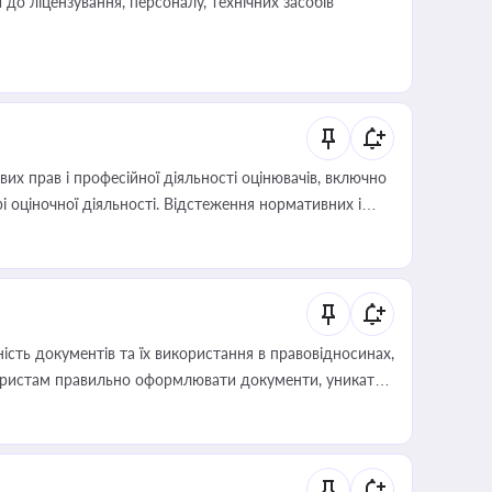
о ліцензування, персоналу, технічних засобів
х прав і професійної діяльності оцінювачів, включно
і оціночної діяльності. Відстеження нормативних і
иста або бухгалтера під час оподаткування,
 статусу суб'єктів оціночної діяльності
сть документів та їх використання в правовідносинах,
а юристам правильно оформлювати документи, уникати
влади та контрагентами