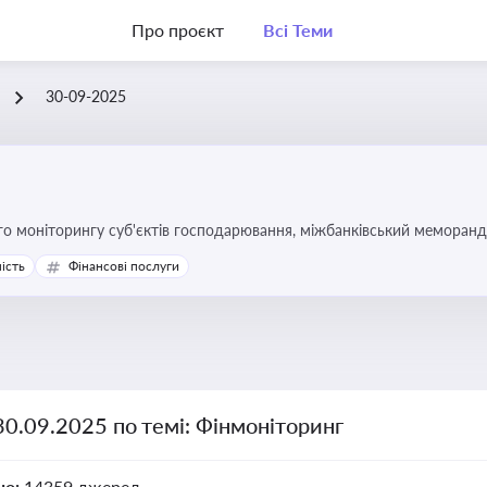
Про проєкт
Всі Теми
30-09-2025
го моніторингу суб'єктів господарювання, міжбанківський меморан
ість
Фінансові послуги
30.09.2025 по темі: Фінмоніторинг
но:
14359 джерел