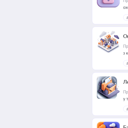
Пр
ох
О
Пр
з 
ме
пр
Л
Пр
у 
ри
Ба