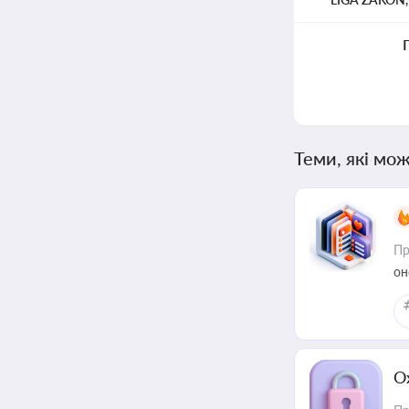
Теми, які мож
Пр
он
О