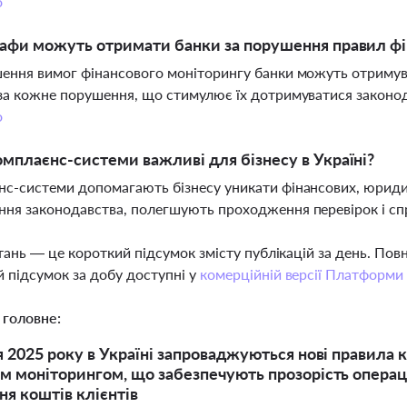
о
афи можуть отримати банки за порушення правил фі
ення вимог фінансового моніторингу банки можуть отримува
за кожне порушення, що стимулює їх дотримуватися законода
о
мплаєнс-системи важливі для бізнесу в Україні?
с-системи допомагають бізнесу уникати фінансових, юридич
ня законодавства, полегшують проходження перевірок і спри
тань — це короткий підсумок змісту публікацій за день. По
 підсумок за добу доступні у
комерційній версії Платформи
 головне:
я 2025 року в Україні запроваджуються нові правила 
м моніторингом, що забезпечують прозорість операці
я коштів клієнтів