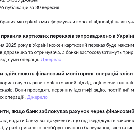
26 публікацій за 30 вересня
ібраних матеріалів ми сформували короткі відповіді на актуал
і правила карткових переказів запроваджено в Україні
ня 2025 року в Україні кожен картковий переказ буде максим
 відправника та отримувача, а банки застосовуватимуть три
від суми операції.
Джерело
и здійснюють фінансовий моніторинг операцій клієн
користовують ризик-орієнтований підхід, оцінюючи тип клієн
еказів. Вони проводять первинну ідентифікацію, постійний м
их операцій.
Джерело
ти, якщо банк заблокував рахунок через фінансови
слід надати банку всі документи, що підтверджують законн
 і, у разі тривалого необґрунтованого блокування, звертатис