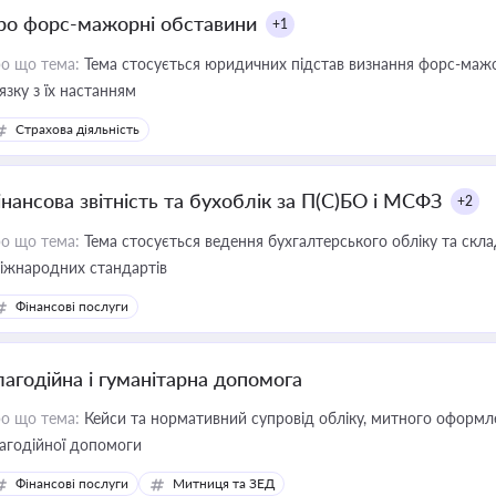
ро форс-мажорні обставини
+1
о що тема:
Тема стосується юридичних підстав визнання форс-мажор
'язку з їх настанням
Страхова діяльність
інансова звітність та бухоблік за П(С)БО і МСФЗ
+2
о що тема:
Тема стосується ведення бухгалтерського обліку та скла
міжнародних стандартів
Фінансові послуги
лагодійна і гуманітарна допомога
о що тема:
Кейси та нормативний супровід обліку, митного оформлен
агодійної допомоги
Фінансові послуги
Митниця та ЗЕД