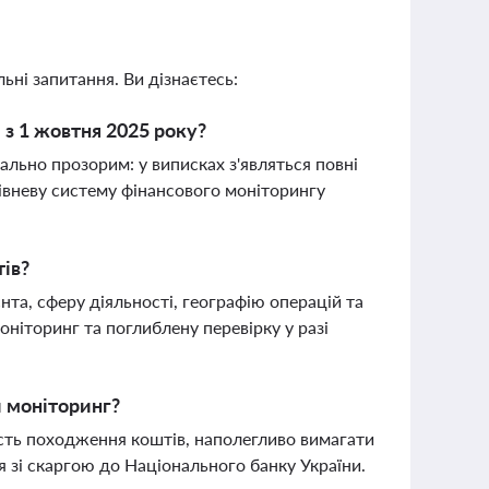
ьні запитання. Ви дізнаєтесь:
 з 1 жовтня 2025 року?
ально прозорим: у виписках з'являться повні
рівневу систему фінансового моніторингу
тів?
та, сферу діяльності, географію операцій та
оніторинг та поглиблену перевірку у разі
й моніторинг?
ість походження коштів, наполегливо вимагати
я зі скаргою до Національного банку України.