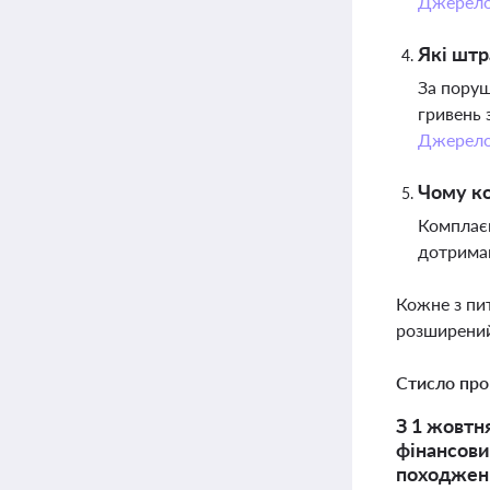
Джерел
Які штр
За поруш
гривень 
Джерел
Чому ко
Комплаєн
дотриман
Кожне з пи
розширений
Стисло про
З 1 жовтн
фінансови
походженн