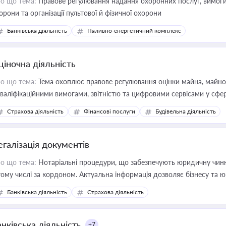
о що тема:
Правове регулювання надання охоронних послуг, вимоги д
орони та організації пультової й фізичної охорони
Банківська діяльність
Паливно-енергетичний комплекс
ціночна діяльність
о що тема:
Тема охоплює правове регулювання оцінки майна, майнови
кваліфікаційними вимогами, звітністю та цифровими сервісами у сфер
дійних змін у цій сфері корисне для власника бізнесу, керівника, юр
Страхова діяльність
Фінансові послуги
Будівельна діяльність
иватизації, оренди державного майна, корпоративних угод і перевірки
егалізація документів
о що тема:
Нотаріальні процедури, що забезпечують юридичну чинні
тому числі за кордоном. Актуальна інформація дозволяє бізнесу т
зиків недійсності та забезпечувати їх належне прийняття органами 
Банківська діяльність
Страхова діяльність
нківська діяльність
+7