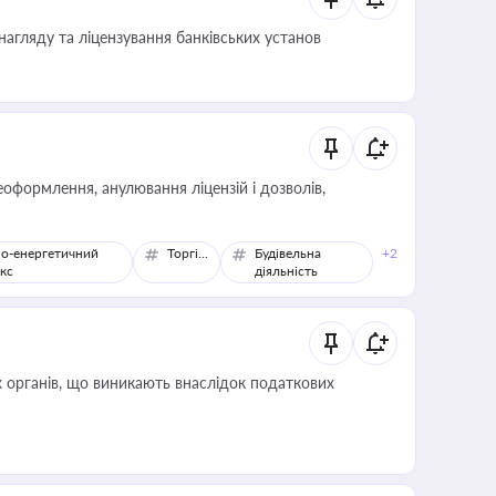
нагляду та ліцензування банківських установ
оформлення, анулювання ліцензій і дозволів,
о-енергетичний
Торгівля
Будівельна
+2
кс
діяльність
 органів, що виникають внаслідок податкових