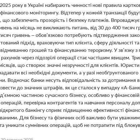
2025 року в Україні набирають чинності нові правила картко
фінансового моніторингу. Відтепер у кожній транзакції буду
 що забезпечить прозорість і безпеку платежів. Впроваджує
ивень на місяць не викликають питань, від 30 до 400 тисяч г
тисяч гривень – обов’язково потребують підтвердження зак
тований підхід, враховуючи тип клієнта, сферу діяльності 
 відмиванню грошей та фінансуванню тероризму. У зв’язку з
рахунків через підозрілі операції стає частішим явищем. Три
 місяців, що створює значні незручності для клієнтів. Юрис
надавати всі необхідні документи, а у разі необґрунтованог
їни. Водночас банки несуть відповідальність за дотримання 
звести до значних штрафів, як це сталося у випадку «А-Бан
д’ємною частиною сучасного бізнесу, особливо у фінансовій
операцій, перевірка контрагентів та навчання персоналу до
 відкритого банкінгу сприяє підвищенню ефективності фінан
ваними. Для бізнесу та фізичних осіб важливо бути уважними
а уникати сумнівних операцій, щоб не потрапити під блокува
,
30 вересня 2025