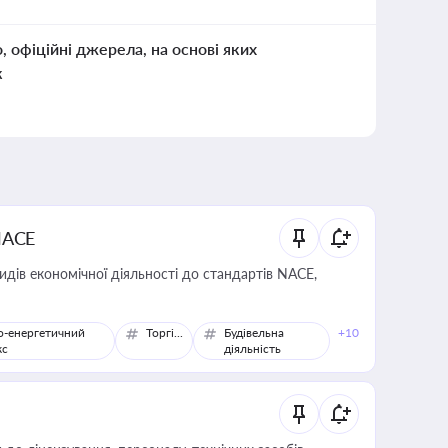
о, офіційні джерела, на основі яких
к
NACE
идів економічної діяльності до стандартів NACE,
о-енергетичний
Торгівля
Будівельна
+10
кс
діяльність