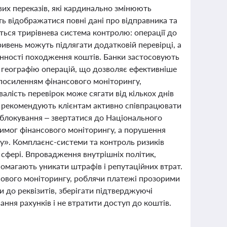
вих переказів, які кардинально змінюють
ть відображатися повні дані про відправника та
ться трирівнева система контролю: операції до
ривень можуть підлягати додатковій перевірці, а
онності походження коштів. Банки застосовують
та географію операцій, що дозволяє ефективніше
 посиленням фінансового моніторингу,
валість перевірок може сягати від кількох днів
ти рекомендують клієнтам активно співпрацювати
о блокування – звертатися до Національного
вимог фінансового моніторингу, а порушення
ку». Комплаєнс-системи та контроль ризиків
 сфері. Впровадження внутрішніх політик,
помагають уникати штрафів і репутаційних втрат.
сового моніторингу, роблячи платежі прозорими
 до реквізитів, зберігати підтверджуючі
ння рахунків і не втратити доступ до коштів.