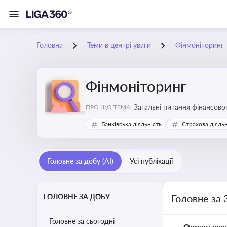
Головна
Теми в центрі уваги
Фінмоніторинг
Фінмоніторинг
Загальні питання фінансово
ПРО ЩО ТЕМА:
Банківська діяльність
Страхова діяльн
Головне за добу (AI)
Усі публікації
ГОЛОВНЕ ЗА ДОБУ
Головне за 
Головне за сьогодні
Опрацьова