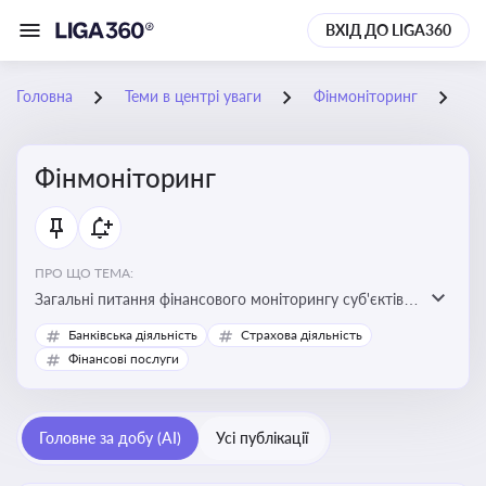
ВХІД ДО LIGA360
Головна
Теми в центрі уваги
Фінмоніторинг
09
Фінмоніторинг
ПРО ЩО ТЕМА:
Загальні питання фінансового моніторингу суб'єктів
господарювання, міжбанківський меморандум про
Банківська діяльність
Страхова діяльність
фінмоніторинг
Фінансові послуги
Головне за добу (AI)
Усі публікації