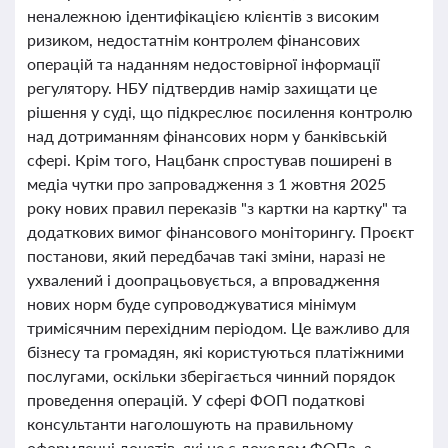
неналежною ідентифікацією клієнтів з високим
ризиком, недостатнім контролем фінансових
операцій та наданням недостовірної інформації
регулятору. НБУ підтвердив намір захищати це
рішення у суді, що підкреслює посилення контролю
над дотриманням фінансових норм у банківській
сфері. Крім того, Нацбанк спростував поширені в
медіа чутки про запровадження з 1 жовтня 2025
року нових правил переказів "з картки на картку" та
додаткових вимог фінансового моніторингу. Проєкт
постанови, який передбачав такі зміни, наразі не
ухвалений і доопрацьовується, а впровадження
нових норм буде супроводжуватися мінімум
тримісячним перехідним періодом. Це важливо для
бізнесу та громадян, які користуються платіжними
послугами, оскільки зберігається чинний порядок
проведення операцій. У сфері ФОП податкові
консультанти наголошують на правильному
оформленні донатів, які не є доходом ФОПа, а