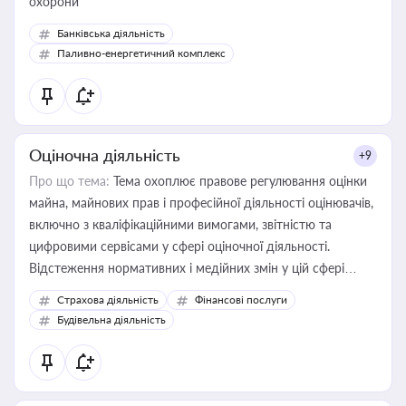
охорони
Банківська діяльність
Паливно-енергетичний комплекс
Оціночна діяльність
+9
Про що тема:
Тема охоплює правове регулювання оцінки
майна, майнових прав і професійної діяльності оцінювачів,
включно з кваліфікаційними вимогами, звітністю та
цифровими сервісами у сфері оціночної діяльності.
Відстеження нормативних і медійних змін у цій сфері
корисне для власника бізнесу, керівника, юриста або
Страхова діяльність
Фінансові послуги
бухгалтера під час оподаткування, приватизації, оренди
Будівельна діяльність
державного майна, корпоративних угод і перевірки
статусу суб'єктів оціночної діяльності