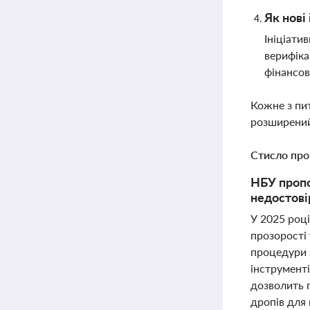
Як нові
Ініціати
верифіка
фінансо
Кожне з пи
розширений
Стисло про
НБУ пропо
недостові
У 2025 році
прозорості
процедури 
інструмент
дозволить 
дропів для 