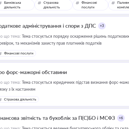
Банківська
Страхова
Фінансові
Паливн
діяльність
діяльність
послуги
компле
одаткове адміністрування і спори з ДПС
+3
о що тема:
Тема стосується порядку оскарження рішень податкових
ревірок, та механізмів захисту прав платників податків
Фінансові послуги
ро форс-мажорні обставини
о що тема:
Тема стосується юридичних підстав визнання форс-мажор
'язку з їх настанням
Страхова діяльність
інансова звітність та бухоблік за П(С)БО і МСФЗ
+6
о що тема:
Тема стосується ведення бухгалтерського обліку та скла