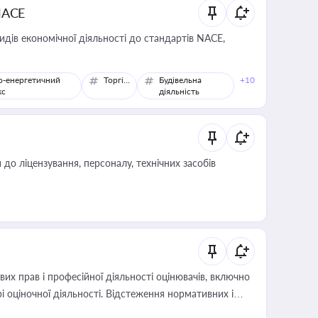
NACE
идів економічної діяльності до стандартів NACE,
о-енергетичний
Торгівля
Будівельна
+10
кс
діяльність
о ліцензування, персоналу, технічних засобів
х прав і професійної діяльності оцінювачів, включно
і оціночної діяльності. Відстеження нормативних і
иста або бухгалтера під час оподаткування,