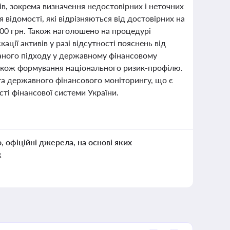
в, зокрема визначення недостовірних і неточних
відомості, які відрізняються від достовірних на
200 грн. Також наголошено на процедурі
ції активів у разі відсутності пояснень від
аного підходу у державному фінансовому
а також формування національного ризик-профілю.
та державного фінансового моніторингу, що є
ті фінансової системи України.
о, офіційні джерела, на основі яких
к