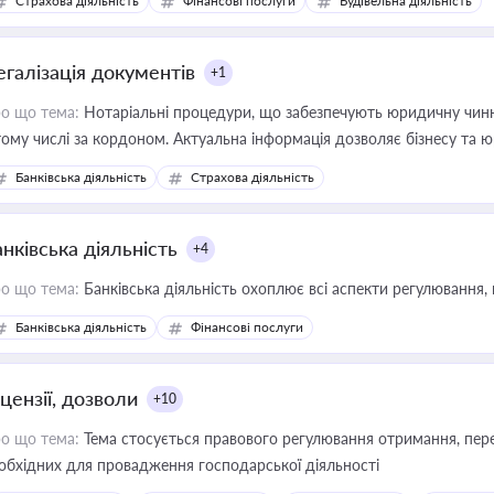
Страхова діяльність
Фінансові послуги
Будівельна діяльність
иватизації, оренди державного майна, корпоративних угод і перевірки
егалізація документів
+1
о що тема:
Нотаріальні процедури, що забезпечують юридичну чинні
тому числі за кордоном. Актуальна інформація дозволяє бізнесу т
зиків недійсності та забезпечувати їх належне прийняття органами 
Банківська діяльність
Страхова діяльність
нківська діяльність
+4
о що тема:
Банківська діяльність охоплює всі аспекти регулювання, 
Банківська діяльність
Фінансові послуги
цензії, дозволи
+10
о що тема:
Тема стосується правового регулювання отримання, пере
обхідних для провадження господарської діяльності