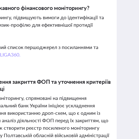
ржавного фінансового моніторингу?
рингу, підвищують вимоги до ідентифікації та
изик-профілю для ефективнішої протидії
вний список першоджерел з посиланнями та
 LIGA360.
ння закриття ФОП та уточнення критеріїв
ці
моніторингу, спрямовані на підвищення
альний банк України ініціює ускладнення
ння використанню дроп-схем, що є одним із
 аналіз діяльності ФОП перед їх закриттям, що
ож створити реєстр посиленого моніторингу
у Полтавській обласній військовій адміністрації