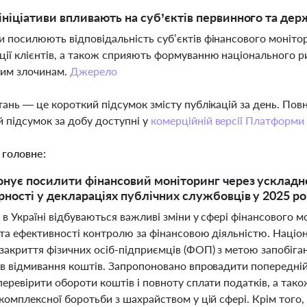
 ініціативи впливають на суб’єктів первинного та де
ви посилюють відповідальність суб’єктів фінансового моніто
ції клієнтів, а також сприяють формуванню національного р
вим злочинам.
Джерело
тань — це короткий підсумок змісту публікацій за день. По
 підсумок за добу доступні у
комерційній версії Платформи
 головне:
нує посилити фінансовий моніторинг через ускладне
рності у деклараціях публічних службовців у 2025 ро
 в Україні відбуваються важливі зміни у сфері фінансового 
 та ефективності контролю за фінансовою діяльністю. Націон
закриття фізичних осіб-підприємців (ФОП) з метою запобіга
ів відмивання коштів. Запропоновано впровадити попередній
перевірити обороти коштів і повноту сплати податків, а так
комплексної боротьби з шахрайством у цій сфері. Крім того, 