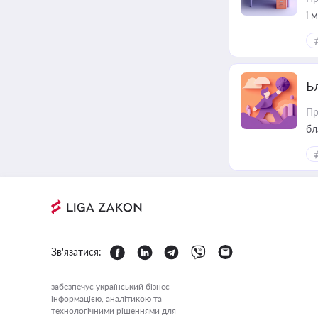
і 
Б
Пр
бл
Зв'язатися:
забезпечує український бізнес
інформацією, аналітикою та
технологічними рішеннями для