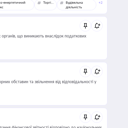
о-енергетичний
Торгівля
Будівельна
+2
кс
діяльність
 органів, що виникають внаслідок податкових
них обставин та звільнення від відповідальності у
дання фінансової звітності відповідно до національних