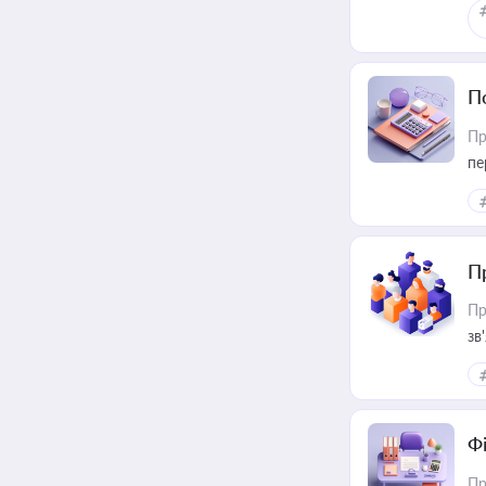
П
Пр
пе
П
Пр
зв
Ф
Пр