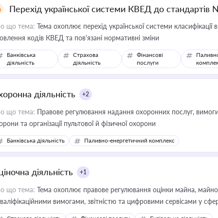
Перехід української системи КВЕД до стандартів 
о що тема:
Тема охоплює перехід української системи класифікації в
овлення кодів КВЕД та пов'язані нормативні зміни
Банківська
Страхова
Фінансові
Паливн
діяльність
діяльність
послуги
компле
хоронна діяльність
+2
о що тема:
Правове регулювання надання охоронних послуг, вимоги д
орони та організації пультової й фізичної охорони
Банківська діяльність
Паливно-енергетичний комплекс
ціночна діяльність
+1
о що тема:
Тема охоплює правове регулювання оцінки майна, майнови
кваліфікаційними вимогами, звітністю та цифровими сервісами у сфер
дійних змін у цій сфері корисне для власника бізнесу, керівника, юр