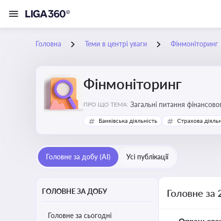
Головна
Теми в центрі уваги
Фінмоніторинг
Фінмоніторинг
Загальні питання фінансово
ПРО ЩО ТЕМА:
Банківська діяльність
Страхова діяльн
Головне за добу (AI)
Усі публікації
ГОЛОВНЕ ЗА ДОБУ
Головне за 
Головне за сьогодні
Опрацьова