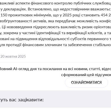
 важливі аспекти фінансового контролю публічних службовці
у деклараціях. Встановлено, що недостовірними вважаються 
 150 прожиткових мінімумів, що у 2025 році становить 454 
еобґрунтованості активів, яка передбачає можливість конфіска
. Ці нововведення підкреслюють важливість ризик-орієнтов
, зокрема у частині ідентифікації та верифікації клієнтів, 
овані на підвищення відповідальності суб’єктів первинного 
я протидії фінансовим злочинам та забезпечення стабільнос
,
20 жовтня 2025
Повний AI-огляд дня та посилання на всі новини, статті, віде
сформований цей підсумо
ОЗНАЙОМИТИСЯ
уть вас зацікавити: