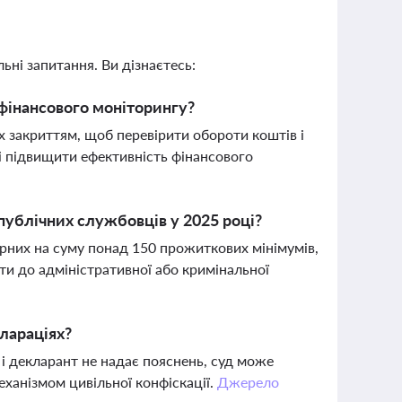
ьні запитання. Ви дізнаєтесь:
фінансового моніторингу?
 закриттям, щоб перевірити обороти коштів і
і підвищити ефективність фінансового
ублічних службовців у 2025 році?
ірних на суму понад 150 прожиткових мінімумів,
сти до адміністративної або кримінальної
клараціях?
 і декларант не надає пояснень, суд може
еханізмом цивільної конфіскації.
Джерело