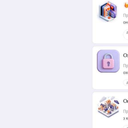
Пр
он
О
Пр
ох
О
Пр
з 
ме