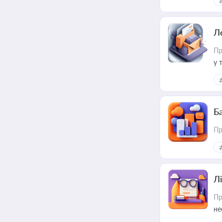
пр
Л
Пр
у 
ри
Ба
Пр
Лі
Пр
не