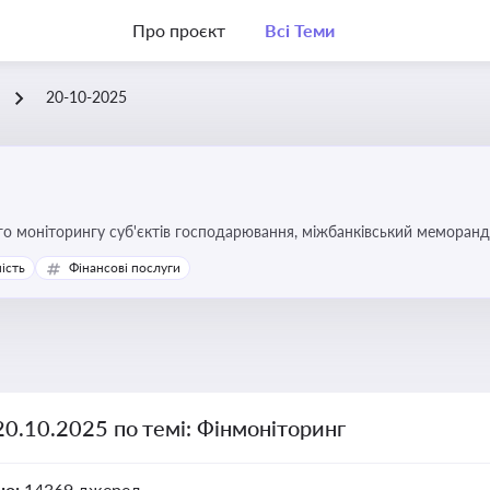
Про проєкт
Всі Теми
20-10-2025
го моніторингу суб'єктів господарювання, міжбанківський меморан
ість
Фінансові послуги
20.10.2025 по темі: Фінмоніторинг
но:
14369 джерел