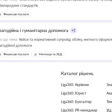
міжнародних стандартів
Фінансові послуги
лагодійна і гуманітарна допомога
+1
о що тема:
Кейси та нормативний супровід обліку, митного оформлен
агодійної допомоги
Фінансові послуги
Митниця та ЗЕД
Каталог рішень
Liga360: Керівник
Зн
Liga360: Юрист
Ак
Liga360: Бухгалтер
Тем
Liga360: PR-менеджер
Усі