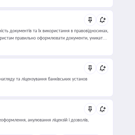
 статусу суб'єктів оціночної діяльності
сть документів та їх використання в правовідносинах,
а юристам правильно оформлювати документи, уникати
влади та контрагентами
нагляду та ліцензування банківських установ
оформлення, анулювання ліцензій і дозволів,