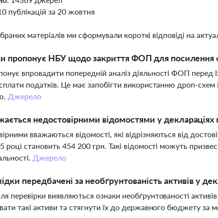
10 публікацій за 20 жовтня
ібраних матеріалів ми сформували короткі відповіді на актуал
ни пропонує НБУ щодо закриття ФОП для посилення 
онує впровадити попередній аналіз діяльності ФОП перед їх
сплати податків. Це має запобігти використанню дроп-схем 
ю.
Джерело
ається недостовірними відомостями у деклараціях п
ірними вважаються відомості, які відрізняються від достов
5 році становить 454 200 грн. Такі відомості можуть призве
альності.
Джерело
лідки передбачені за необґрунтованість активів у де
ля перевірки виявляються ознаки необґрунтованості активів
вати такі активи та стягнути їх до державного бюджету за м