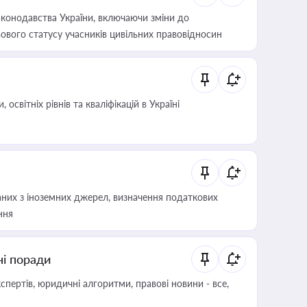
конодавства України, включаючи зміни до
ового статусу учасників цивільних правовідносин
світніх рівнів та кваліфікацій в Україні
аних з іноземних джерел, визначення податкових
ння
ні поради
пертів, юридичні алгоритми, правові новини - все,