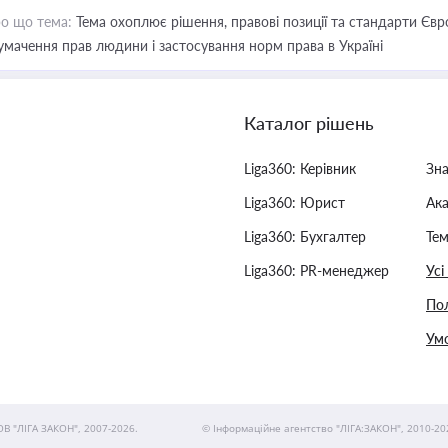
о що тема:
Тема охоплює рішення, правові позиції та стандарти Євр
умачення прав людини і застосування норм права в Україні
Каталог рішень
Liga360: Керівник
Зн
Liga360: Юрист
Ак
Liga360: Бухгалтер
Тем
Liga360: PR-менеджер
Усі
Пол
Умо
ОВ "ЛІГА ЗАКОН", 2007-2026.
© Інформаційне агентство "ЛІГА:ЗАКОН", 2010-20