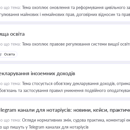
о що тема:
Тема охоплює оновлення та реформування цивільного за
гулювання майнових і немайнових прав, договірних відносин та прав
ища освіта
о що тема:
Тема охоплює правове регулювання системи вищої освіти, о
Освіта
екларування іноземних доходів
о що тема:
Тема стосується обов’язку декларування доходів, отрим
бов’язань та застосування правил уникнення подвійного оподаткува
elegram канали для нотаріусів: новини, кейси, практич
о що тема:
Огляди нормативних змін, судова практика, коментарі екс
о що пишуть у Telegram каналах для нотаріусів