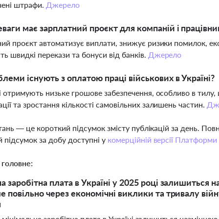
чені штрафи.
Джерело
еваги має зарплатний проєкт для компаній і працівни
ий проєкт автоматизує виплати, знижує ризики помилок, еко
ь швидкі перекази та бонуси від банків.
Джерело
блеми існують з оплатою праці військових в Україні?
і отримують низьке грошове забезпечення, особливо в тилу, 
ції та зростання кількості самовільних залишень частин.
Дж
тань — це короткий підсумок змісту публікацій за день. По
 підсумок за добу доступні у
комерційній версії Платформи
 головне:
 заробітна плата в Україні у 2025 році залишиться на 
е повільно через економічні виклики та тривалу війн
я
 мінімальна заробітна плата в Україні залишиться незмінною 