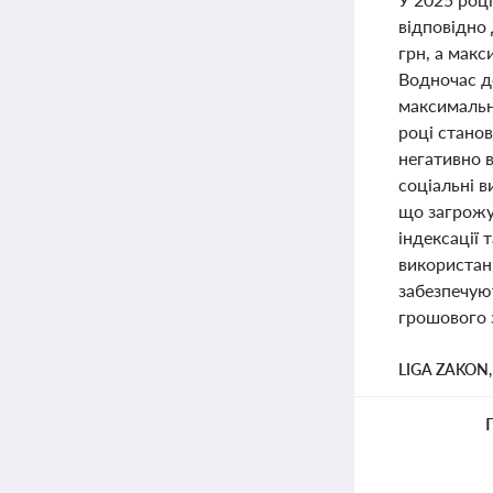
відповідно
грн, а макс
Водночас до
максимально
році станов
негативно 
соціальні 
що загрожу
індексації 
використан
забезпечую
грошового 
LIGA ZAKON