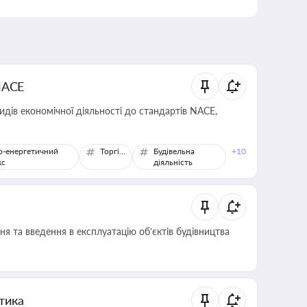
NACE
идів економічної діяльності до стандартів NACE,
о-енергетичний
Торгівля
Будівельна
+10
кс
діяльність
я та введення в експлуатацію об’єктів будівництва
итика