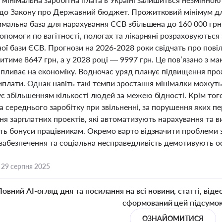
 до Закону про Державний бюджет. Прожитковий мінімум для
имальна база для нарахування ЄСВ збільшена до 160 000 грн
помоги по вагітності, пологах та лікарняні розраховуються 
ї бази ЄСВ. Прогнози на 2026-2028 роки свідчать про повіл
итиме 8647 грн, а у 2028 році — 9997 грн. Це пов’язано з м
впливає на економіку. Водночас уряд планує підвищення пр
виплати. Однак навіть такі темпи зростання мінімалки можу
є збільшенням кількості людей за межею бідності. Крім тог
та середнього заробітку при звільненні, за порушення яких 
ня зарплатних проєктів, які автоматизують нарахування та 
ть бонуси працівникам. Окремо варто відзначити проблеми з
забезпечення та соціальна несправедливість демотивують о
,
29 серпня 2025
Повний AI-огляд дня та посилання на всі новини, статті, віде
сформований цей підсумо
ОЗНАЙОМИТИСЯ