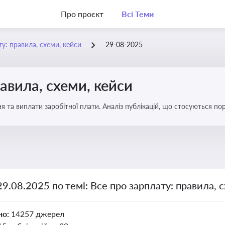
Про проєкт
Всі Теми
у: правила, схеми, кейси
29-08-2025
авила, схеми, кейси
я та виплати заробітної плати. Аналіз публікацій, що стосуються по
можливі схеми зловживань
29.08.2025 по темі: Все про зарплату: правила, 
но:
14257 джерел