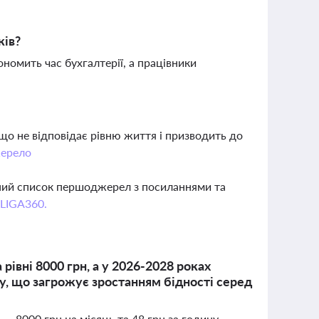
ків?
номить час бухгалтерії, а працівники
що не відповідає рівню життя і призводить до
ерело
вний список першоджерел з посиланнями та
 LIGA360.
рівні 8000 грн, а у 2026-2028 роках
у, що загрожує зростанням бідності серед
— 8000 грн на місяць та 48 грн за годину,