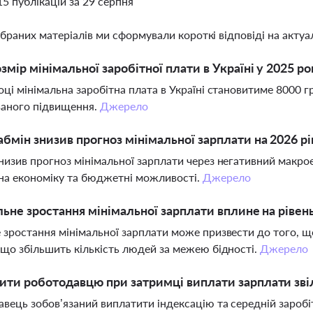
15 публікацій за 29 серпня
ібраних матеріалів ми сформували короткі відповіді на актуал
змір мінімальної заробітної плати в Україні у 2025 ро
оці мінімальна заробітна плата в Україні становитиме 8000 гр
ваного підвищення.
Джерело
бмін знизив прогноз мінімальної зарплати на 2026 рі
низив прогноз мінімальної зарплати через негативний макро
на економіку та бюджетні можливості.
Джерело
льне зростання мінімальної зарплати вплине на рівень
 зростання мінімальної зарплати може призвести до того,
 що збільшить кількість людей за межею бідності.
Джерело
ти роботодавцю при затримці виплати зарплати зві
вець зобов’язаний виплатити індексацію та середній заробі