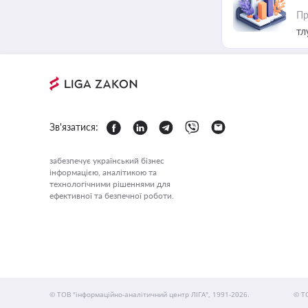
Пр
тл
Зв'язатися:
забезпечує український бізнес
інформацією, аналітикою та
технологічними рішеннями для
ефективної та безпечної роботи.
© ТОВ "інформаційно-аналітичний центр ЛІГА", 1991-2026.
© Т