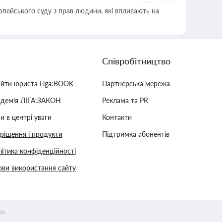
опейського суду з прав людини, які впливають на
Співробітництво
айти юриста Liga:BOOK
Партнерська мережа
адемія ЛІГА:ЗАКОН
Реклама та PR
и в центрі уваги
Контакти
 рішення і продукти
Підтримка абонентів
ітика конфіденційності
ви використання сайту
26.