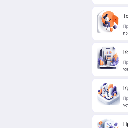
T
Пр
пр
К
Пр
ух
К
Пр
ус
П