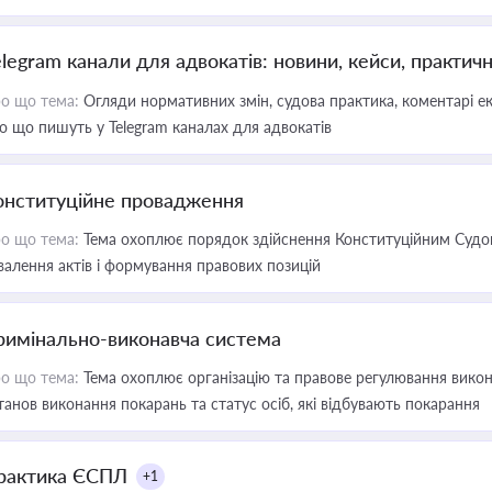
elegram канали для адвокатів: новини, кейси, практич
о що тема:
Огляди нормативних змін, судова практика, коментарі екс
о що пишуть у Telegram каналах для адвокатів
онституційне провадження
о що тема:
Тема охоплює порядок здійснення Конституційним Судом
валення актів і формування правових позицій
римінально-виконавча система
о що тема:
Тема охоплює організацію та правове регулювання викона
танов виконання покарань та статус осіб, які відбувають покарання
рактика ЄСПЛ
+1