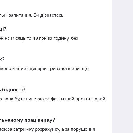
ьні запитання. Ви дізнаєтесь:
ці?
н на місяць та 48 грн за годину, без
к?
економічний сценарій тривалої війни, що
 бідності?
 що вона буде нижчою за фактичний прожитковий
льненому працівнику?
ток за затримку розрахунку, а за порушення