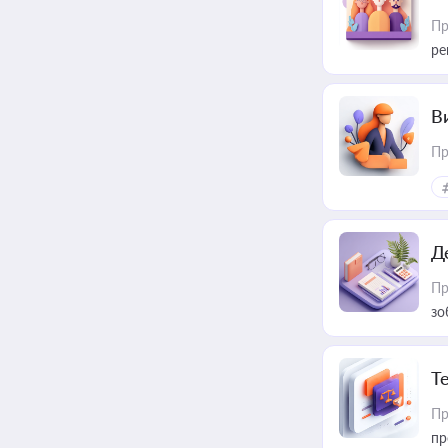
Пр
ре
В
Пр
Д
Пр
зо
T
Пр
пр