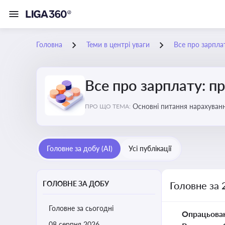
Головна
Теми в центрі уваги
Все про зарплат
Все про зарплату: пр
Основні питання нарахуванн
ПРО ЩО ТЕМА:
виявлення інформації про 
Головне за добу (AI)
Усі публікації
ГОЛОВНЕ ЗА ДОБУ
Головне за 
Головне за сьогодні
Опрацьова
08 серпня 2026