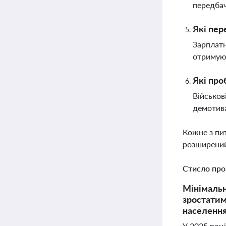
передба
Які пер
Зарплатн
отримуют
Які про
Військов
демотива
Кожне з пи
розширений
Стисло про
Мінімальна
зростатим
населенн
У 2025 році