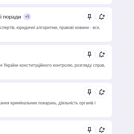
ні поради
+5
пертів, юридичні алгоритми, правові новини - все,
 України конституційного контролю, розгляду справ,
ння кримінальних покарань, діяльність органів і