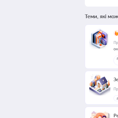
Теми, які мож
Пр
он
З
Пр
Р