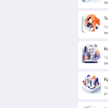
пр
T
Пр
пр
К
Пр
ух
К
Пр
ус