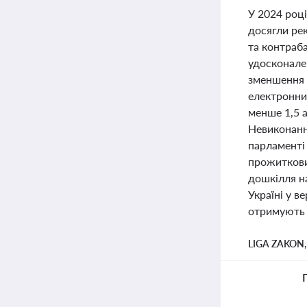
У 2024 році
досягли ре
та контраб
удосконален
зменшення 
електронни
менше 1,5 а
Невиконання
парламенті
прожиткови
дошкілля на
Україні у в
отримують 
LIGA ZAKON