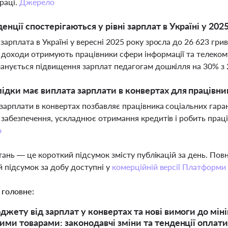
раці.
Джерело
денції спостерігаються у рівні зарплат в Україні у 202
зарплата в Україні у вересні 2025 року зросла до 26 623 гри
доходи отримують працівники сфери інформації та телекомуні
анується підвищення зарплат педагогам дошкілля на 30% з 
лідки має виплата зарплати в конвертах для працівни
зарплати в конвертах позбавляє працівника соціальних гара
 забезпечення, ускладнює отримання кредитів і робить праці
о
тань — це короткий підсумок змісту публікацій за день. По
 підсумок за добу доступні у
комерційній версії Платформи
 головне:
джету від зарплат у конвертах та нові вимоги до міні
ими товарами: законодавчі зміни та тенденції оплати 