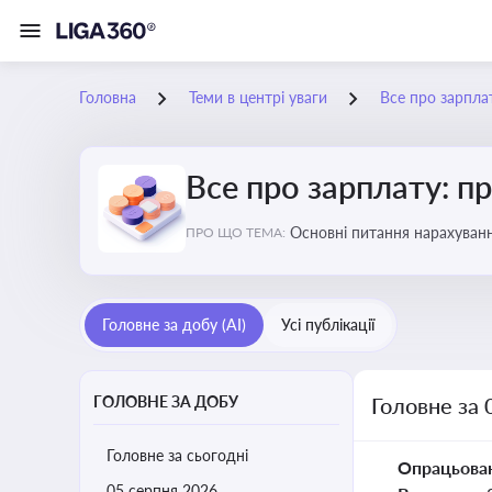
Головна
Теми в центрі уваги
Все про зарплат
Все про зарплату: пр
Основні питання нарахуванн
ПРО ЩО ТЕМА:
виявлення інформації про 
Головне за добу (AI)
Усі публікації
ГОЛОВНЕ ЗА ДОБУ
Головне за 
Головне за сьогодні
Опрацьова
05 серпня 2026