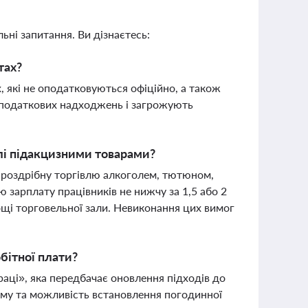
ьні запитання. Ви дізнаєтесь:
тах?
 які не оподатковуються офіційно, а також
т податкових надходжень і загрожують
влі підакцизними товарами?
а роздрібну торгівлю алкоголем, тютюном,
 зарплату працівників не нижчу за 1,5 або 2
ощі торговельної зали. Невиконання цих вимог
бітної плати?
аці», яка передбачає оновлення підходів до
уму та можливість встановлення погодинної