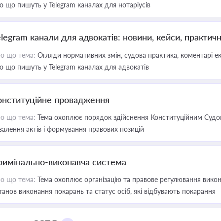
о що пишуть у Telegram каналах для нотаріусів
elegram канали для адвокатів: новини, кейси, практич
о що тема:
Огляди нормативних змін, судова практика, коментарі екс
о що пишуть у Telegram каналах для адвокатів
онституційне провадження
о що тема:
Тема охоплює порядок здійснення Конституційним Судом
валення актів і формування правових позицій
римінально-виконавча система
о що тема:
Тема охоплює організацію та правове регулювання викона
танов виконання покарань та статус осіб, які відбувають покарання