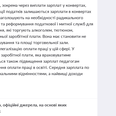
, зокрема через виплати зарплат у конвертах,
ції податків залишаються зарплати в конвертах
 наголошують на необхідності радикального
х та реформування податкової і митної служб для
ння, які торгують алкоголем, тютюном,
ьої заробітної плати. Вона має становити не
шування та площі торговельної зали.
егалізацію оплати праці у цій сфері. У
заробітної плати, яка враховуватиме
ься також підвищення зарплат педагогам
ння оплати праці в освіті. Середня зарплата по
іональними відмінностями, а найвищі доходи
о, офіційні джерела, на основі яких
к