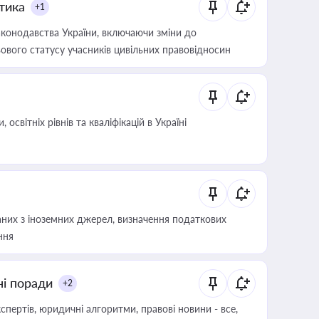
итика
+1
конодавства України, включаючи зміни до
ового статусу учасників цивільних правовідносин
світніх рівнів та кваліфікацій в Україні
аних з іноземних джерел, визначення податкових
ння
ні поради
+2
пертів, юридичні алгоритми, правові новини - все,