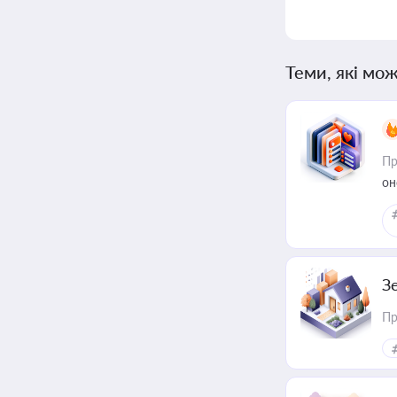
Теми, які мож
Пр
он
З
Пр