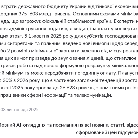
 втрати державного бюджету України від тіньової економіки
кордних 375–603 млрд гривень. Основними схемами мініміза
анда, що загрожує фіскальній стабільності країни. Експерти
ня адміністрування податків, ліквідації зарплат у конверта
цих втрат. З 1 жовтня 2025 року для суб'єктів господарюва
ми сигаретами та пальним, введено нові вимоги щодо середн
бо 2 розмірів мінімальної зарплати залежно від місця розта
 цих вимог призведе до анулювання ліцензії, що стимулює л
 триває робота над новою формулою розрахунку мінімальної 
й мінімум та може передбачати погодинну оплату. Плануєт
 30% з 2026 року, що є частиною загальної тенденції зроста
ересні 2025 року зросла до 26 623 гривень, з помітними рег
працівники сфери інформації та телекомунікацій.
,
03 листопада 2025
Повний AI-огляд дня та посилання на всі новини, статті, віде
сформований цей підсумо