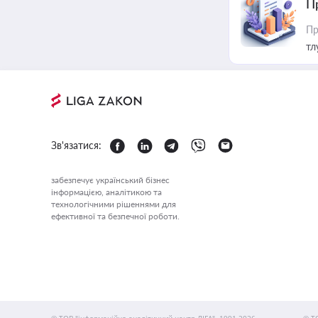
П
Пр
тл
Зв'язатися:
забезпечує український бізнес
інформацією, аналітикою та
технологічними рішеннями для
ефективної та безпечної роботи.