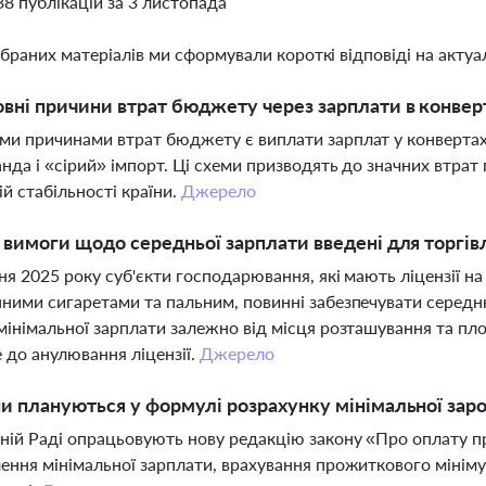
38 публікацій за 3 листопада
ібраних матеріалів ми сформували короткі відповіді на актуал
овні причини втрат бюджету через зарплати в конвер
и причинами втрат бюджету є виплати зарплат у конвертах,
нда і «сірий» імпорт. Ці схеми призводять до значних втра
ій стабільності країни.
Джерело
і вимоги щодо середньої зарплати введені для торгі
ня 2025 року суб'єкти господарювання, які мають ліцензії н
ними сигаретами та пальним, повинні забезпечувати середню
мінімальної зарплати залежно від місця розташування та пл
 до анулювання ліцензії.
Джерело
ни плануються у формулі розрахунку мінімальної заро
ній Раді опрацьовують нову редакцію закону «Про оплату пр
ення мінімальної зарплати, врахування прожиткового мінім