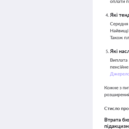
оплати п
Які тен
Середня 
Найвищі 
Також пл
Які нас
Виплата 
пенсійне
Джерел
Кожне з пи
розширений
Стисло про
Втрата бю
підакцизн