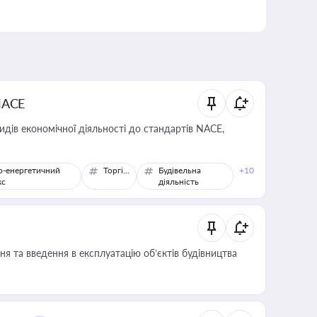
NACE
идів економічної діяльності до стандартів NACE,
о-енергетичний
Торгівля
Будівельна
+10
кс
діяльність
я та введення в експлуатацію об’єктів будівництва