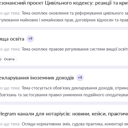
езонансний проєкт Цивільного кодексу: реакції та кр
о що тема:
Тема охоплює оновлення та реформування цивільного за
гулювання майнових і немайнових прав, договірних відносин та прав
ища освіта
+9
о що тема:
Тема охоплює правове регулювання системи вищої освіти, о
Освіта
екларування іноземних доходів
+4
о що тема:
Тема стосується обов’язку декларування доходів, отрим
бов’язань та застосування правил уникнення подвійного оподаткува
elegram канали для нотаріусів: новини, кейси, практич
о що тема:
Огляди нормативних змін, судова практика, коментарі екс