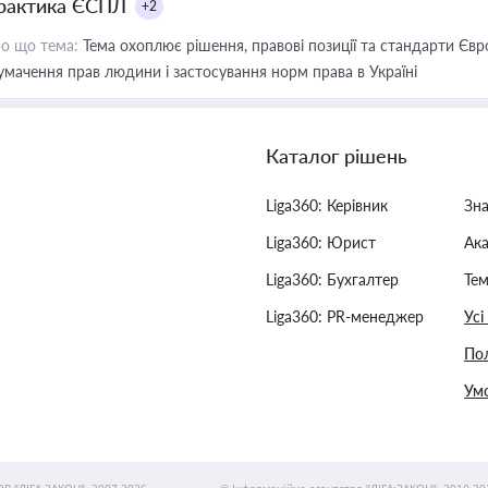
рактика ЄСПЛ
+2
о що тема:
Тема охоплює рішення, правові позиції та стандарти Євр
умачення прав людини і застосування норм права в Україні
Каталог рішень
Liga360: Керівник
Зн
Liga360: Юрист
Ак
Liga360: Бухгалтер
Тем
Liga360: PR-менеджер
Усі
Пол
Умо