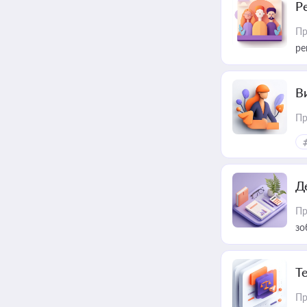
Р
Пр
ре
В
Пр
Д
Пр
зо
T
Пр