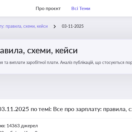
Про проєкт
Всі Теми
у: правила, схеми, кейси
03-11-2025
авила, схеми, кейси
я та виплати заробітної плати. Аналіз публікацій, що стосуються по
можливі схеми зловживань
03.11.2025 по темі: Все про зарплату: правила, 
но:
14363 джерел