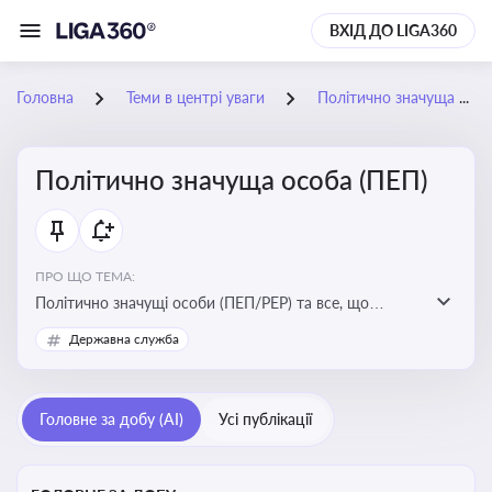
ВХІД ДО LIGA360
Головна
Теми в центрі уваги
Політично значуща особа (ПЕП)
Політично значуща особа (ПЕП)
ПРО ЩО ТЕМА:
Політично значущі особи (ПЕП/PEP) та все, що
стосується їх статусу
Державна служба
Головне за добу (AI)
Усі публікації