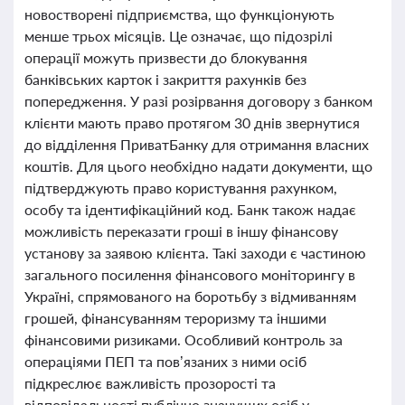
новостворені підприємства, що функціонують
менше трьох місяців. Це означає, що підозрілі
операції можуть призвести до блокування
банківських карток і закриття рахунків без
попередження. У разі розірвання договору з банком
клієнти мають право протягом 30 днів звернутися
до відділення ПриватБанку для отримання власних
коштів. Для цього необхідно надати документи, що
підтверджують право користування рахунком,
особу та ідентифікаційний код. Банк також надає
можливість переказати гроші в іншу фінансову
установу за заявою клієнта. Такі заходи є частиною
загального посилення фінансового моніторингу в
Україні, спрямованого на боротьбу з відмиванням
грошей, фінансуванням тероризму та іншими
фінансовими ризиками. Особливий контроль за
операціями ПЕП та пов’язаних з ними осіб
підкреслює важливість прозорості та
відповідальності публічно значущих осіб у