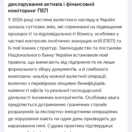
декларування активів і фінансовий
моніторинг ПЕП
У 2026 році система валютного нагляду в Україні
зазнала суттєвих змін, які спрямовані на підвищення
прозорості та відповідальності бізнесу, особливо у
частині контролю політично значущих осіб (ПЕП) та
їх пов’язаних структур. Законодавство та постанови
Національного банку України встановили нові
правила, що вимагають від підприємств не лише
формального збору документів, а й глибокого
комплаєнс-аналізу кожної валютної операції,
включно з перевіркою кінцевих бенефіціарів,
наявності офісів та реальної господарської
діяльності іноземних контрагентів. Особлива увага
приділяється дотриманню граничних строків
розрахунків за експортно-імпортними операціями,
де порушення навіть на один день призводить до
нарахування пені. Судова практика підтверджує