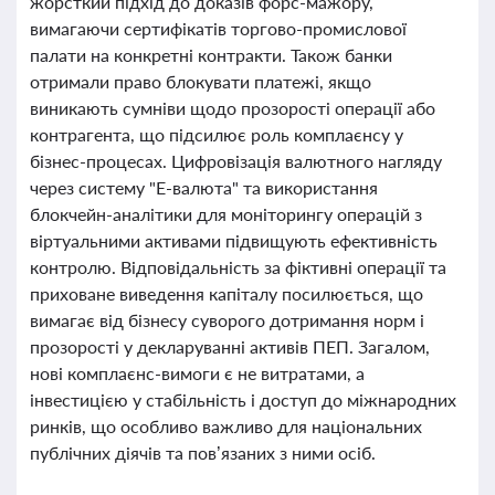
жорсткий підхід до доказів форс-мажору,
вимагаючи сертифікатів торгово-промислової
палати на конкретні контракти. Також банки
отримали право блокувати платежі, якщо
виникають сумніви щодо прозорості операції або
контрагента, що підсилює роль комплаєнсу у
бізнес-процесах. Цифровізація валютного нагляду
через систему "Е-валюта" та використання
блокчейн-аналітики для моніторингу операцій з
віртуальними активами підвищують ефективність
контролю. Відповідальність за фіктивні операції та
приховане виведення капіталу посилюється, що
вимагає від бізнесу суворого дотримання норм і
прозорості у декларуванні активів ПЕП. Загалом,
нові комплаєнс-вимоги є не витратами, а
інвестицією у стабільність і доступ до міжнародних
ринків, що особливо важливо для національних
публічних діячів та пов’язаних з ними осіб.