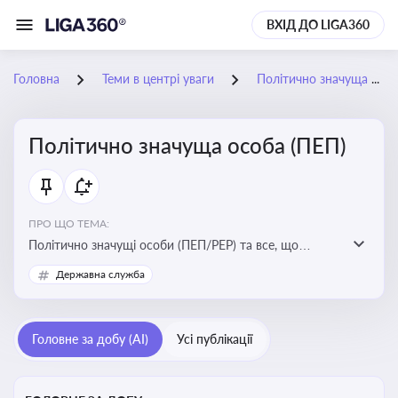
ВХІД ДО LIGA360
Головна
Теми в центрі уваги
Політично значуща особа (ПЕП)
Політично значуща особа (ПЕП)
ПРО ЩО ТЕМА:
Політично значущі особи (ПЕП/PEP) та все, що
стосується їх статусу
Державна служба
Головне за добу (AI)
Усі публікації