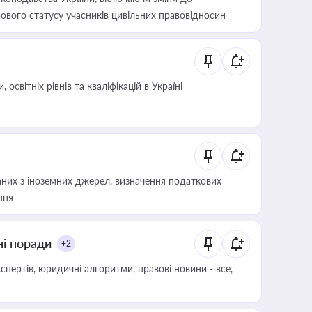
ового статусу учасників цивільних правовідносин
світніх рівнів та кваліфікацій в Україні
аних з іноземних джерел, визначення податкових
ння
ні поради
+2
пертів, юридичні алгоритми, правові новини - все,