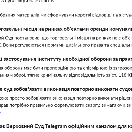
13 публікацій за 20 квітня
ібраних матеріалів ми сформували короткі відповіді на актуал
рговельні місця на ринках об'єктами оренди комунал
й Суд постановив, що торговельні місця на ринках не є об'
. Вони регулюються нормами цивільного права та спеціальн
і застосування інституту необхідної оборони за пра
а оборона має бути пропорційною та співмірною із загрозо
анням зброї, тягне кримінальну відповідальність за ст. 118 К
 суд зобов’язати виконавця повторно виконати судо
оже просто зобов’язати виконавця повторно виконати рішен
прав потрібно правильно формулювати скаргу, вимагаючи ви
о
ає Верховний Суд Telegram офіційним каналом для к