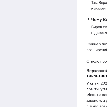
Так, Вер
наказом,
Чому Ве
Вирок ск
підкресл
Кожне з пи
розширений
Стисло про
Верховний
виконання
У квітні 20
практику та
місць на к
законом, а
під час воє