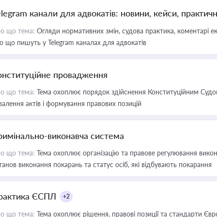
elegram канали для адвокатів: новини, кейси, практич
о що тема:
Огляди нормативних змін, судова практика, коментарі екс
о що пишуть у Telegram каналах для адвокатів
онституційне провадження
о що тема:
Тема охоплює порядок здійснення Конституційним Судом
валення актів і формування правових позицій
римінально-виконавча система
о що тема:
Тема охоплює організацію та правове регулювання викона
танов виконання покарань та статус осіб, які відбувають покарання
рактика ЄСПЛ
+2
о що тема:
Тема охоплює рішення, правові позиції та стандарти Євр