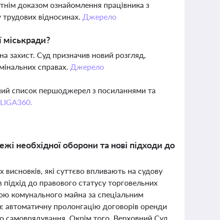
татнім доказом ознайомлення працівника з
у трудових відносинах.
Джерело
ї міськради?
на захист. Суд призначив новий розгляд,
мінальних справах.
Джерело
вний список першоджерел з посиланнями та
 LIGA360.
жі необхідної оборони та нові підходи до
х висновків, які суттєво впливають на судову
в підхід до правового статусу торговельних
дою комунального майна за спеціальним
ує автоматичну пролонгацію договорів оренди
ого самоврядування. Окрім того, Верховний Суд