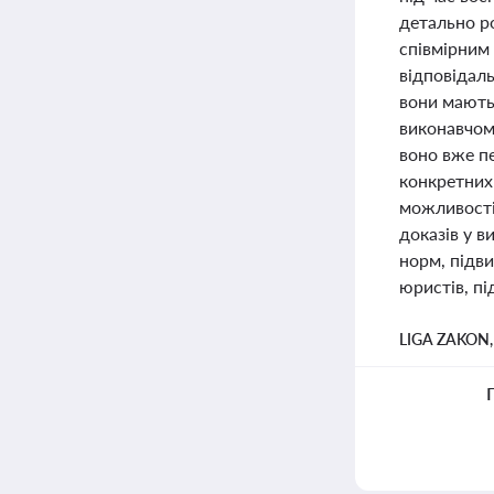
детально ро
співмірним
відповідаль
вони мають
виконавчом
воно вже п
конкретних
можливості 
доказів у 
норм, підви
юристів, пі
LIGA ZAKON