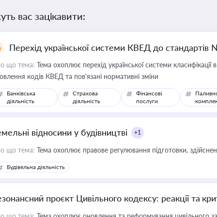
уть вас зацікавити:
Перехід української системи КВЕД до стандартів 
о що тема:
Тема охоплює перехід української системи класифікації в
овлення кодів КВЕД та пов'язані нормативні зміни
Банківська
Страхова
Фінансові
Паливн
діяльність
діяльність
послуги
компле
емельні відносини у будівництві
+1
о що тема:
Тема охоплює правове регулювання підготовки, здійсненн
Будівельна діяльність
езонансний проєкт Цивільного кодексу: реакції та кр
о що тема:
Тема охоплює оновлення та реформування цивільного за