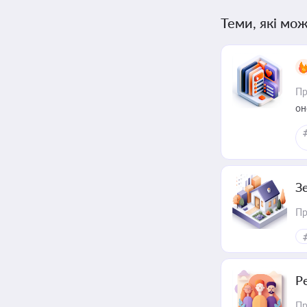
Теми, які мож
Пр
он
З
Пр
Р
Пр