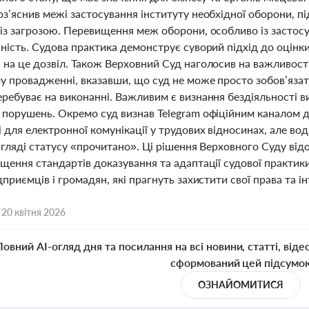
з’яснив межі застосування інституту необхідної оборони, п
 із загрозою. Перевищення меж оборони, особливо із застосу
ність. Судова практика демонструє суворий підхід до оцінки
 на це дозвіл. Також Верховний Суд наголосив на важливост
у провадженні, вказавши, що суд не може просто зобов’яза
еребуває на виконанні. Важливим є визнання бездіяльності 
 порушень. Окремо суд визнав Telegram офіційним каналом д
для електронної комунікації у трудових відносинах, але во
вигляді статусу «прочитано». Ці рішення Верховного Суду ві
щення стандартів доказування та адаптації судової практик
дприємців і громадян, які прагнуть захистити свої права та ін
,
20 квітня 2026
Повний AI-огляд дня та посилання на всі новини, статті, віде
сформований цей підсумо
ОЗНАЙОМИТИСЯ