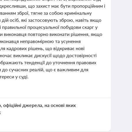
ідкресливши, що захист має бути пропорційним і
ванням зброї, тягне за собою кримінальну
 дій осіб, які застосовують зброю, навіть якщо
і правильної процесуальної побудови скарг у
ти виконавця повторно виконати рішення, якщо
виконавця неправомірною та усунення
ля кадрових рішень, що відкриває нові
дночас викликає дискусії щодо достовірності
дображають тенденції до уточнення правових
и до сучасних реалій, що є важливим для
тереси у суді.
о, офіційні джерела, на основі яких
к