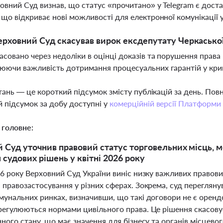
ховний Суд визнав, що статус «прочитано» у Telegram є дос
 що відкриває нові можливості для електронної комунікації 
рховний Суд скасував вирок ексдепутату Черкасько
асовано через недоліки в оцінці доказів та порушення права 
юючи важливість дотримання процесуальних гарантій у кри
тань — це короткий підсумок змісту публікацій за день. По
 підсумок за добу доступні у
комерційній версії Платформи
 головне:
 Суд уточнив правовий статус торговельних місць, ме
 судових рішень у квітні 2026 року
26 року Верховний Суд України виніс низку важливих правови
 правозастосування у різних сферах. Зокрема, суд перегляну
омунальних ринках, визначивши, що такі договори не є орен
 регулюються нормами цивільного права. Це рішення скасов
нного стану, що має значення для бізнесу та органів місцев