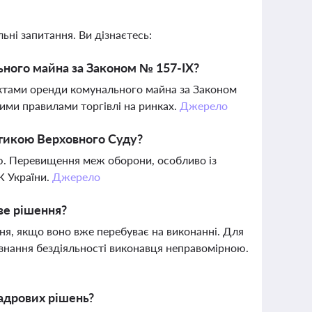
ьні запитання. Ви дізнаєтесь:
ьного майна за Законом № 157-IX?
єктами оренди комунального майна за Законом
ими правилами торгівлі на ринках.
Джерело
ктикою Верховного Суду?
ю. Перевищення меж оборони, особливо із
К України.
Джерело
ве рішення?
ня, якщо воно вже перебуває на виконанні. Для
знання бездіяльності виконавця неправомірною.
адрових рішень?