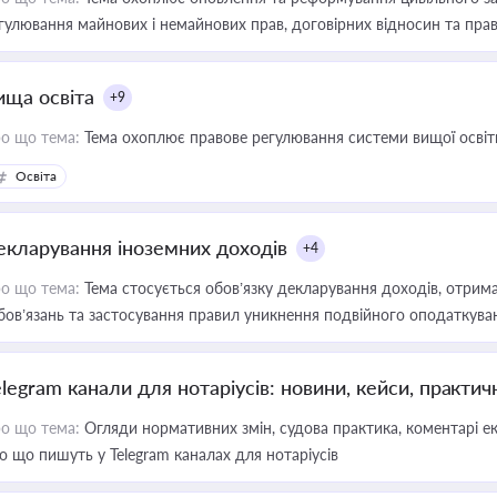
гулювання майнових і немайнових прав, договірних відносин та прав
ища освіта
+9
о що тема:
Тема охоплює правове регулювання системи вищої освіти, о
Освіта
екларування іноземних доходів
+4
о що тема:
Тема стосується обов’язку декларування доходів, отрим
бов’язань та застосування правил уникнення подвійного оподаткува
elegram канали для нотаріусів: новини, кейси, практич
о що тема:
Огляди нормативних змін, судова практика, коментарі екс
о що пишуть у Telegram каналах для нотаріусів