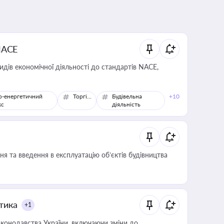
NACE
идів економічної діяльності до стандартів NACE,
о-енергетичний
Торгівля
Будівельна
+10
кс
діяльність
я та введення в експлуатацію об’єктів будівництва
итика
+1
конодавства України, включаючи зміни до