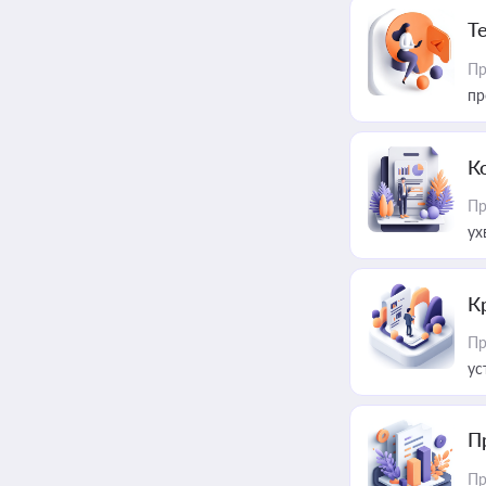
T
Пр
пр
К
Пр
ух
К
Пр
ус
П
Пр