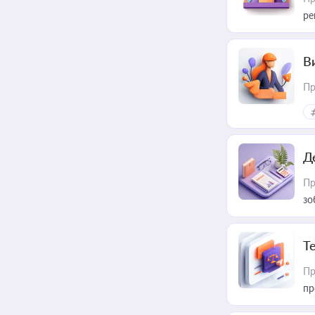
ре
В
Пр
Д
Пр
зо
T
Пр
пр