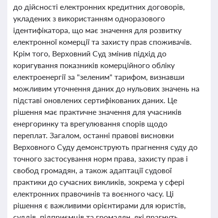
до дійсності електронних кредитних договорів,
укладених з використанням одноразового
ідентифікатора, що має значення для розвитку
електронної комерції та захисту прав споживачів.
Крім того, Верховний Суд змінив підхід до
коригування показників комерційного обліку
електроенергії за "зеленим" тарифом, визнавши
можливим уточнення даних до нульових значень на
підставі оновлених сертифікованих даних. Це
рішення має практичне значення для учасників
енергоринку та врегулювання спорів щодо
переплат. Загалом, останні правові висновки
Верховного Суду демонструють прагнення суду до
точного застосування норм права, захисту прав і
свобод громадян, а також адаптації судової
практики до сучасних викликів, зокрема у сфері
електронних правочинів та воєнного часу. Ці
рішення є важливими орієнтирами для юристів,
суддів, підприємців та громадян, які прагнуть