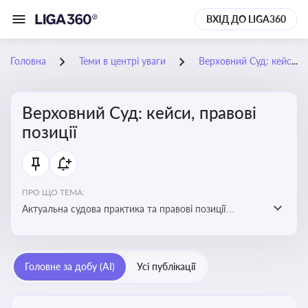
ВХІД ДО LIGA360
Головна
Теми в центрі уваги
Верховний Суд: кейси, правові позиції
Верховний Суд: кейси, правові
позиції
ПРО ЩО ТЕМА:
Актуальна судова практика та правові позиції
Верховного Суду
Головне за добу (AI)
Усі публікації