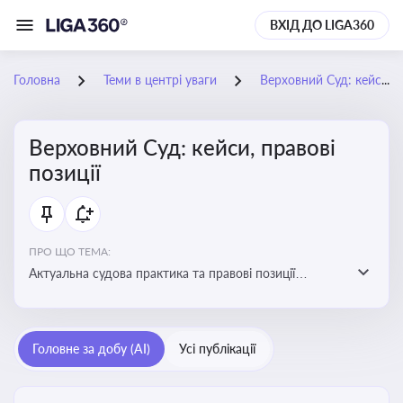
ВХІД ДО LIGA360
Головна
Теми в центрі уваги
Верховний Суд: кейси, правові позиції
Верховний Суд: кейси, правові
позиції
ПРО ЩО ТЕМА:
Актуальна судова практика та правові позиції
Верховного Суду
Головне за добу (AI)
Усі публікації