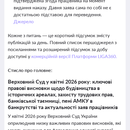
підтверджена згода працівника на момент
видання наказу. Давня заява сама по собі не є
достатньою підставою для переведення.
Джерело
Кожне з питань — це короткий підсумок змісту
публікацій за день. Повний список першоджерел з
посиланнями та розширений підсумок за добу
доступні у
комерційній версії Платформи LIGA360.
Стисло про головне:
Верховний Суд у квітні 2026 року: ключові
правові висновки щодо будівництва в
історичних ареалах, захисту трудових прав,
банківської таємниці, пені АМКУ в
банкрутстві та актуальності заяв працівників
У квітні 2026 року Верховний Суд України
оприлюднив низку важливих правових висновків, які
мають значення для формування єдності судової