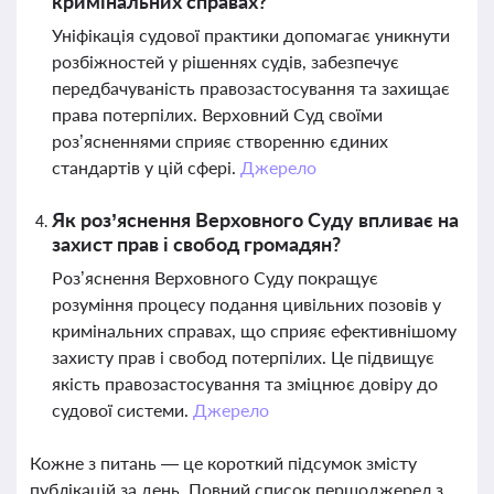
кримінальних справах?
Уніфікація судової практики допомагає уникнути
розбіжностей у рішеннях судів, забезпечує
передбачуваність правозастосування та захищає
права потерпілих. Верховний Суд своїми
роз’ясненнями сприяє створенню єдиних
стандартів у цій сфері.
Джерело
Як роз’яснення Верховного Суду впливає на
захист прав і свобод громадян?
Роз’яснення Верховного Суду покращує
розуміння процесу подання цивільних позовів у
кримінальних справах, що сприяє ефективнішому
захисту прав і свобод потерпілих. Це підвищує
якість правозастосування та зміцнює довіру до
судової системи.
Джерело
Кожне з питань — це короткий підсумок змісту
публікацій за день. Повний список першоджерел з