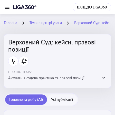
ВХІД ДО LIGA360
Головна
Теми в центрі уваги
Верховний Суд: кейси, правові позиції
Верховний Суд: кейси, правові
позиції
ПРО ЩО ТЕМА:
Актуальна судова практика та правові позиції
Верховного Суду
Головне за добу (AI)
Усі публікації