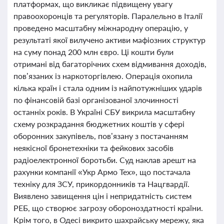
платформах, що викликає підвищену увагу
правоохоронців та регуляторів. Паралельно в Італії
проведено масштабну міжнародну операцію, у
результаті якої вилучено активи мафіозних структур
на суму понад 200 млн євро. Ці кошти були
отримані від багаторічних схем відмивання доходів,
пов’язаних із наркоторгівлею. Операція охопила
кілька країн і стала одним із найпотужніших ударів
по фінансовій базі організованої злочинності
останніх років. В Україні СБУ викрила масштабну
схему розкрадання бюджетних коштів у сфері
оборонних закупівель, пов’язану з постачанням
неякісної бронетехніки та фейкових засобів
радіоелектронної боротьби. Суд наклав арешт на
рахунки компанії «Укр Армо Тех», що постачала
техніку для ЗСУ, прикордонників та Нацгвардії.
Виявлено завищення цін і непридатність систем
РЕБ, що створює загрозу обороноздатності країни.
Крім того, в Одесі викрито шахрайську мережу, яка