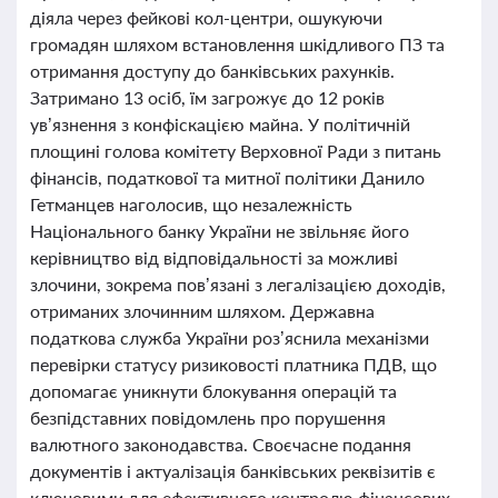
діяла через фейкові кол-центри, ошукуючи
громадян шляхом встановлення шкідливого ПЗ та
отримання доступу до банківських рахунків.
Затримано 13 осіб, їм загрожує до 12 років
ув’язнення з конфіскацією майна. У політичній
площині голова комітету Верховної Ради з питань
фінансів, податкової та митної політики Данило
Гетманцев наголосив, що незалежність
Національного банку України не звільняє його
керівництво від відповідальності за можливі
злочини, зокрема пов’язані з легалізацією доходів,
отриманих злочинним шляхом. Державна
податкова служба України роз’яснила механізми
перевірки статусу ризиковості платника ПДВ, що
допомагає уникнути блокування операцій та
безпідставних повідомлень про порушення
валютного законодавства. Своєчасне подання
документів і актуалізація банківських реквізитів є
ключовими для ефективного контролю фінансових