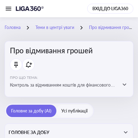
ВХІД ДО LIGA360
Головна
Теми в центрі уваги
Про відмивання грошей
Про відмивання грошей
ПРО ЩО ТЕМА:
Контроль за відмиванням коштів для фінансового
моніторингу, що допомагає запобігати незаконним
схемам, фінансуванню тероризму та ухиленню від
сплати податків. Вбудовування AML у договори та
Головне за добу (AI)
Усі публікації
політики
ГОЛОВНЕ ЗА ДОБУ