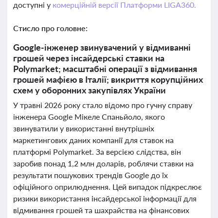
доступні у
комерційній версії Платформи LIGA360.
Стисло про головне:
Google-інженер звинувачений у відмиванні
грошей через інсайдерські ставки на
Polymarket; масштабні операції з відмивання
грошей мафією в Італії; викриття корупційних
схем у оборонних закупівлях України
У травні 2026 року стало відомо про гучну справу
інженера Google Мікеле Спаньйоло, якого
звинуватили у використанні внутрішніх
маркетингових даних компанії для ставок на
платформі Polymarket. За версією слідства, він
заробив понад 1,2 млн доларів, роблячи ставки на
результати пошукових трендів Google до їх
офіційного оприлюднення. Цей випадок підкреслює
ризики використання інсайдерської інформації для
відмивання грошей та шахрайства на фінансових