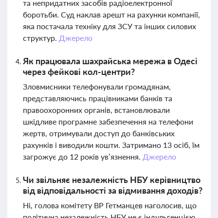
та непридатних засобів радіоелектронної
боротьби. Суд наклав арешт на рахунки компанії,
яка постачала техніку для ЗСУ та інших силових
структур.
Джерело
Як працювала шахрайська мережа в Одесі
через фейкові кол-центри?
Зловмисники телефонували громадянам,
представляючись працівниками банків та
правоохоронних органів, встановлювали
шкідливе програмне забезпечення на телефони
жертв, отримували доступ до банківських
рахунків і виводили кошти. Затримано 13 осіб, їм
загрожує до 12 років ув’язнення.
Джерело
Чи звільняє незалежність НБУ керівництво
від відповідальності за відмивання доходів?
Ні, голова комітету ВР Гетманцев наголосив, що
політична незалежність НБУ не є індульгенцією