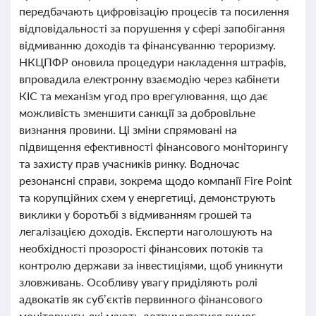
передбачають цифровізацію процесів та посилення
відповідальності за порушення у сфері запобігання
відмиванню доходів та фінансуванню тероризму.
НКЦПФР оновила процедури накладення штрафів,
впровадила електронну взаємодію через кабінети
КІС та механізм угод про врегулювання, що дає
можливість зменшити санкції за добровільне
визнання провини. Ці зміни спрямовані на
підвищення ефективності фінансового моніторингу
та захисту прав учасників ринку. Водночас
резонансні справи, зокрема щодо компанії Fire Point
та корупційних схем у енергетиці, демонструють
виклики у боротьбі з відмиванням грошей та
легалізацією доходів. Експерти наголошують на
необхідності прозорості фінансових потоків та
контролю держави за інвестиціями, щоб уникнути
зловживань. Особливу увагу приділяють ролі
адвокатів як суб’єктів первинного фінансового
моніторингу, які мають дотримуватися вимог