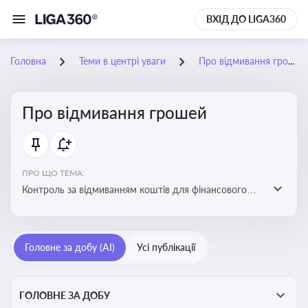
ВХІД ДО LIGA360
Головна
Теми в центрі уваги
Про відмивання грошей
Про відмивання грошей
ПРО ЩО ТЕМА:
Контроль за відмиванням коштів для фінансового
моніторингу, що допомагає запобігати незаконним
схемам, фінансуванню тероризму та ухиленню від
сплати податків. Вбудовування AML у договори та
Головне за добу (AI)
Усі публікації
політики
ГОЛОВНЕ ЗА ДОБУ