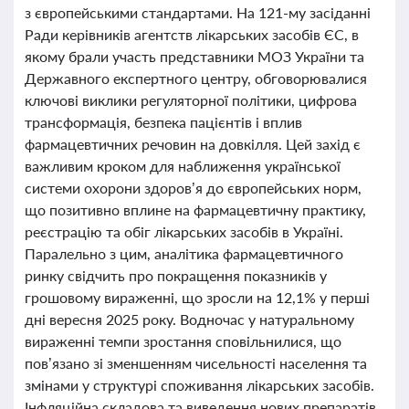
з європейськими стандартами. На 121-му засіданні
Ради керівників агентств лікарських засобів ЄС, в
якому брали участь представники МОЗ України та
Державного експертного центру, обговорювалися
ключові виклики регуляторної політики, цифрова
трансформація, безпека пацієнтів і вплив
фармацевтичних речовин на довкілля. Цей захід є
важливим кроком для наближення української
системи охорони здоров’я до європейських норм,
що позитивно вплине на фармацевтичну практику,
реєстрацію та обіг лікарських засобів в Україні.
Паралельно з цим, аналітика фармацевтичного
ринку свідчить про покращення показників у
грошовому вираженні, що зросли на 12,1% у перші
дні вересня 2025 року. Водночас у натуральному
вираженні темпи зростання сповільнилися, що
пов’язано зі зменшенням чисельності населення та
змінами у структурі споживання лікарських засобів.
Інфляційна складова та виведення нових препаратів