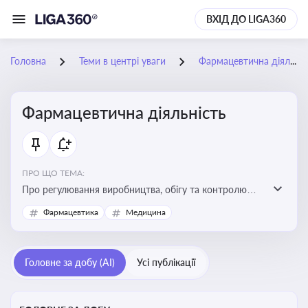
ВХІД ДО LIGA360
Головна
Теми в центрі уваги
Фармацевтична діяльність
Фармацевтична діяльність
ПРО ЩО ТЕМА:
Про регулювання виробництва, обігу та контролю
лікарських засобів для легальної роботи компаній та
Фармацевтика
Медицина
аптек, з дотриманням стандартів якості та безпеки
Головне за добу (AI)
Усі публікації