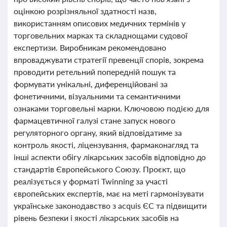
оцінкою розрізняльної здатності назв,
використанням описових медичних термінів у
торговельних марках та складнощами судової
експертизи. Виробникам рекомендовано
впроваджувати стратегії превенції спорів, зокрема
проводити ретельний попередній пошук та
формувати унікальні, диференційовані за
фонетичними, візуальними та семантичними
ознаками торговельні марки. Ключовою подією для
фармацевтичної галузі стане запуск нового
регуляторного органу, який відповідатиме за
контроль якості, ліцензування, фармаконагляд та
інші аспекти обігу лікарських засобів відповідно до
стандартів Європейського Союзу. Проєкт, що
реалізується у форматі Twinning за участі
європейських експертів, має на меті гармонізувати
українське законодавство з acquis ЄС та підвищити
рівень безпеки і якості лікарських засобів на