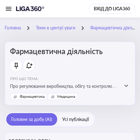
ВХІД ДО LIGA360
Головна
Теми в центрі уваги
Фармацевтична діяльність
Фармацевтична діяльність
ПРО ЩО ТЕМА:
Про регулювання виробництва, обігу та контролю
лікарських засобів для легальної роботи компаній та
Фармацевтика
Медицина
аптек, з дотриманням стандартів якості та безпеки
Головне за добу (AI)
Усі публікації