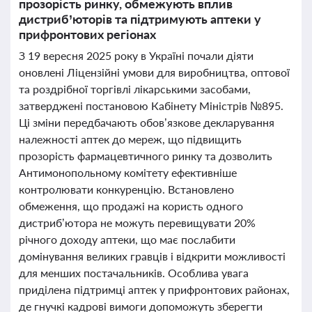
прозорість ринку, обмежують вплив
дистриб’юторів та підтримують аптеки у
прифронтових регіонах
З 19 вересня 2025 року в Україні почали діяти
оновлені Ліцензійні умови для виробництва, оптової
та роздрібної торгівлі лікарськими засобами,
затверджені постановою Кабінету Міністрів №895.
Ці зміни передбачають обов’язкове декларування
належності аптек до мереж, що підвищить
прозорість фармацевтичного ринку та дозволить
Антимонопольному комітету ефективніше
контролювати конкуренцію. Встановлено
обмеження, що продажі на користь одного
дистриб’ютора не можуть перевищувати 20%
річного доходу аптеки, що має послабити
домінування великих гравців і відкрити можливості
для менших постачальників. Особлива увага
приділена підтримці аптек у прифронтових районах,
де гнучкі кадрові вимоги допоможуть зберегти