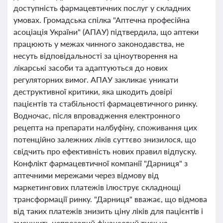
доступність фармацевтичних послуг у складних
умовах. Громадська спілка "Аптечна професійна
асоціація України" (АПАУ) підтвердила, що аптеки
працюють у межах чинного законодавства, не
несуть відповідальності за ціноутворення на
лікарські засоби та адаптуються до нових
регуляторних вимог. АПАУ закликає уникати
деструктивної критики, яка шкодить довірі
пацієнтів та стабільності фармацевтичного ринку.
Водночас, після впровадження електронного
рецепта на препарати налбуфіну, споживання цих
потенційно залежних ліків суттєво знизилося, що
свідчить про ефективність нових правил відпуску.
Конфлікт фармацевтичної компанії "Дарниця" з
аптечними мережами через відмову від
маркетингових платежів ілюструє складнощі
трансформації ринку. "Дарниця" вважає, що відмова
від таких платежів знизить ціну ліків для пацієнтів і
зменшить непрозорий фінансовий тиск на