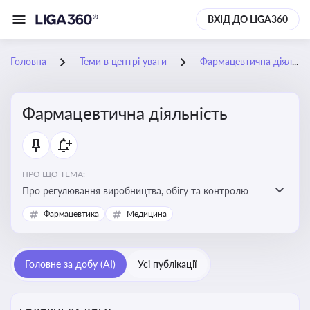
ВХІД ДО LIGA360
Головна
Теми в центрі уваги
Фармацевтична діяльність
Фармацевтична діяльність
ПРО ЩО ТЕМА:
Про регулювання виробництва, обігу та контролю
лікарських засобів для легальної роботи компаній та
Фармацевтика
Медицина
аптек, з дотриманням стандартів якості та безпеки
Головне за добу (AI)
Усі публікації