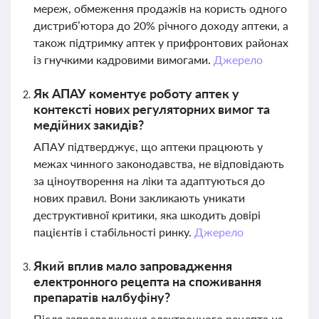
мереж, обмеження продажів на користь одного
дистриб’ютора до 20% річного доходу аптеки, а
також підтримку аптек у прифронтових районах
із гнучкими кадровими вимогами.
Джерело
Як АПАУ коментує роботу аптек у
контексті нових регуляторних вимог та
медійних закидів?
АПАУ підтверджує, що аптеки працюють у
межах чинного законодавства, не відповідають
за ціноутворення на ліки та адаптуються до
нових правил. Вони закликають уникати
деструктивної критики, яка шкодить довірі
пацієнтів і стабільності ринку.
Джерело
Який вплив мало запровадження
електронного рецепта на споживання
препаратів налбуфіну?
Після запровадження електронного рецепта на