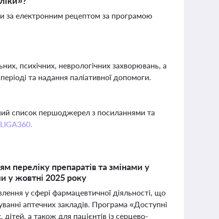
 ліки»?
ки за електронним рецептом за програмою
них, психічних, неврологічних захворювань, а
 періоді та надання паліативної допомоги.
вний список першоджерел з посиланнями та
 LIGA360.
м переліку препаратів та змінами у
и у жовтні 2025 року
овлення у сфері фармацевтичної діяльності, що
зуванні аптечних закладів. Програма «Доступні
 дітей, а також для пацієнтів із серцево-