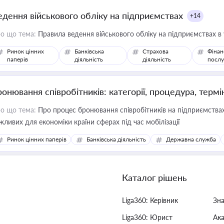
едення військового обліку на підприємствах
+14
о що тема:
Правила ведення військового обліку на підприємствах в
Ринок цінних
Банківська
Страхова
Фінан
паперів
діяльність
діяльність
послу
ронювання співробітників: категорії, процедура, термі
о що тема:
Про процес бронювання співробітників на підприємствах,
жливих для економіки країни сферах під час мобілізації
Ринок цінних паперів
Банківська діяльність
Державна служба
Каталог рішень
Liga360: Керівник
Зн
Liga360: Юрист
Ак