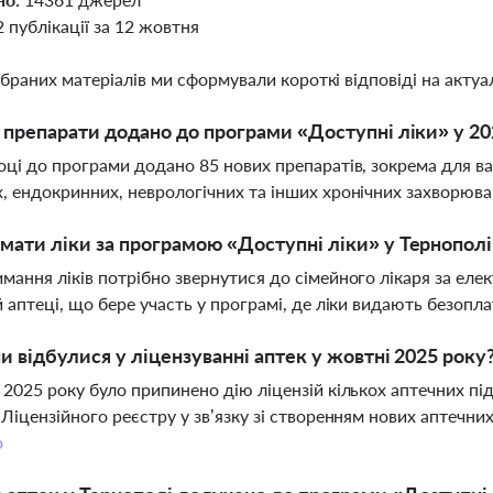
2 публікації за 12 жовтня
ібраних матеріалів ми сформували короткі відповіді на актуал
і препарати додано до програми «Доступні ліки» у 20
оці до програми додано 85 нових препаратів, зокрема для ваг
, ендокринних, неврологічних та інших хронічних захворюв
мати ліки за програмою «Доступні ліки» у Тернополі
мання ліків потрібно звернутися до сімейного лікаря за еле
й аптеці, що бере участь у програмі, де ліки видають безоп
ни відбулися у ліцензуванні аптек у жовтні 2025 року
 2025 року було припинено дію ліцензій кількох аптечних пі
 Ліцензійного реєстру у зв’язку зі створенням нових аптечни
о