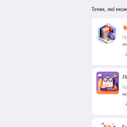
Теми, які мож
Пр
он
Лі
Пр
не
Е