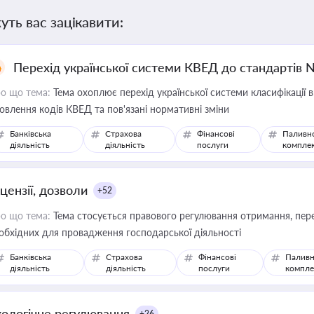
уть вас зацікавити:
Перехід української системи КВЕД до стандартів 
о що тема:
Тема охоплює перехід української системи класифікації в
овлення кодів КВЕД та пов'язані нормативні зміни
Банківська
Страхова
Фінансові
Паливн
діяльність
діяльність
послуги
компле
цензії, дозволи
+52
о що тема:
Тема стосується правового регулювання отримання, пере
обхідних для провадження господарської діяльності
Банківська
Страхова
Фінансові
Паливн
діяльність
діяльність
послуги
компле
кологічне регулювання
+26