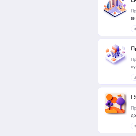
Пр
ви
П
Пр
пу
E
Пр
до