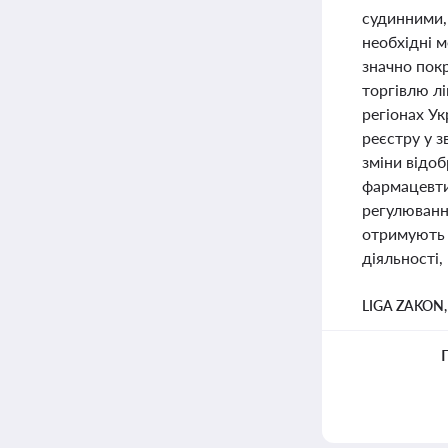
судинними,
необхідні 
значно покр
торгівлю лі
регіонах У
реєстру у 
зміни відо
фармацевти
регулювання
отримують 
діяльності
LIGA ZAKON