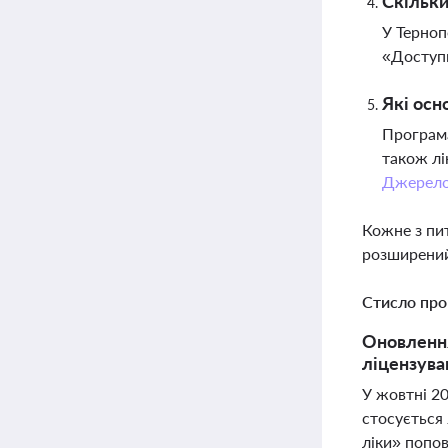
Скільки
У Терноп
«Доступн
Які осн
Програма
також лі
Джерел
Кожне з пи
розширений
Стисло про
Оновлення
ліцензува
У жовтні 20
стосується 
ліки» попов