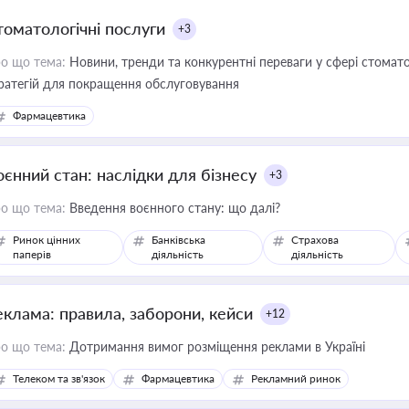
томатологічні послуги
+3
о що тема:
Новини, тренди та конкурентні переваги у сфері стомато
ратегій для покращення обслуговування
Фармацевтика
оєнний стан: наслідки для бізнесу
+3
о що тема:
Введення воєнного стану: що далі?
Ринок цінних
Банківська
Страхова
паперів
діяльність
діяльність
еклама: правила, заборони, кейси
+12
о що тема:
Дотримання вимог розміщення реклами в Україні
Телеком та зв'язок
Фармацевтика
Рекламний ринок