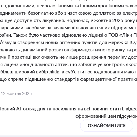
 ендокринними, неврологічними та іншими хронічними захв
медикаменти безоплатно або з частковою доплатою за елект
ащує доступність лікування. Водночас, 9 жовтня 2025 року в
карськими засобами за заявами кількох аптечних підприємств
країни. Також було частково відновлено ліцензію ТОВ «Ліки 
зв’язку зі створенням нових аптечних пунктів для мереж «
бражають динамічний розвиток фармацевтичного ринку та рег
чній практиці включають не лише розширення переліку досту
 ліцензійної діяльності аптек, що забезпечує контроль якост
більш широкий вибір ліків, а суб'єкти господарювання маю
, що сприяє підвищенню стандартів фармацевтичної практики 
,
12 жовтня 2025
Повний AI-огляд дня та посилання на всі новини, статті, віде
сформований цей підсумо
ОЗНАЙОМИТИСЯ