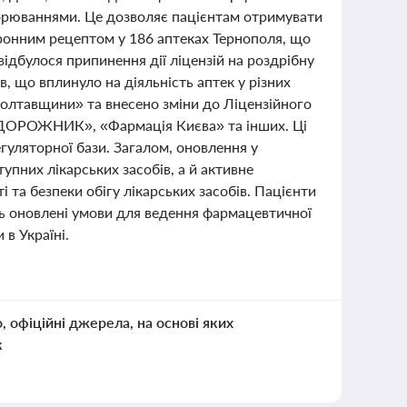
орюваннями. Це дозволяє пацієнтам отримувати
ронним рецептом у 186 аптеках Тернополя, що
ідбулося припинення дії ліцензій на роздрібну
, що вплинуло на діяльність аптек у різних
Полтавщини» та внесено зміни до Ліцензійного
ПОДОРОЖНИК», «Фармація Києва» та інших. Ці
уляторної бази. Загалом, оновлення у
пних лікарських засобів, а й активне
і та безпеки обігу лікарських засобів. Пацієнти
ть оновлені умови для ведення фармацевтичної
в Україні.
о, офіційні джерела, на основі яких
к