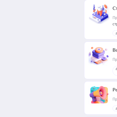
С
Пр
ст
В
Пр
Р
Пр