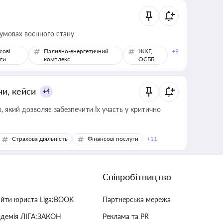
 умовах воєнного стану
сові
Паливно-енергетичний
ЖКГ,
+9
ги
комплекс
ОСББ
ни, кейси
+4
 який дозволяє забезпечити їх участь у критично
Страхова діяльність
Фінансові послуги
+11
Співробітництво
айти юриста Liga:BOOK
Партнерська мережа
адемія ЛІГА:ЗАКОН
Реклама та PR