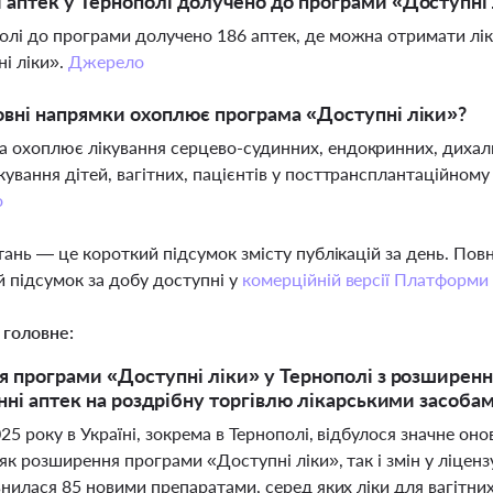
 аптек у Тернополі долучено до програми «Доступні
олі до програми долучено 186 аптек, де можна отримати лі
і ліки».
Джерело
овні напрямки охоплює програма «Доступні ліки»?
 охоплює лікування серцево-судинних, ендокринних, дихаль
кування дітей, вагітних, пацієнтів у посттрансплантаційному
о
тань — це короткий підсумок змісту публікацій за день. По
 підсумок за добу доступні у
комерційній версії Платформи
 головне:
 програми «Доступні ліки» у Тернополі з розширення
нні аптек на роздрібну торгівлю лікарськими засобам
25 року в Україні, зокрема в Тернополі, відбулося значне он
як розширення програми «Доступні ліки», так і змін у ліцен
нилася 85 новими препаратами, серед яких ліки для вагітних,