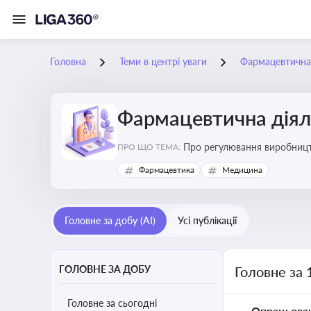
Головна
Теми в центрі уваги
Фармацевтична 
Фармацевтична діял
Про регулювання виробництв
ПРО ЩО ТЕМА:
та безпеки
Фармацевтика
Медицина
Головне за добу (AI)
Усі публікації
ГОЛОВНЕ ЗА ДОБУ
Головне за 
Головне за сьогодні
Опрацьова