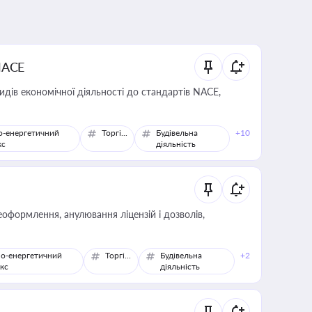
NACE
идів економічної діяльності до стандартів NACE,
о-енергетичний
Торгівля
Будівельна
+10
кс
діяльність
оформлення, анулювання ліцензій і дозволів,
о-енергетичний
Торгівля
Будівельна
+2
кс
діяльність