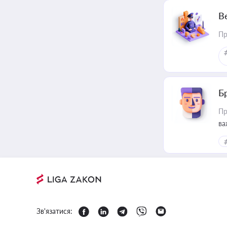
В
Пр
Б
Пр
ва
Зв'язатися: