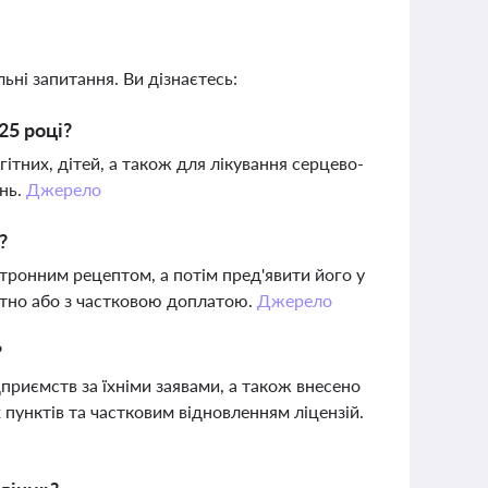
ьні запитання. Ви дізнаєтесь:
25 році?
ітних, дітей, а також для лікування серцево-
ань.
Джерело
?
ктронним рецептом, а потім пред'явити його у
латно або з частковою доплатою.
Джерело
?
дприємств за їхніми заявами, а також внесено
х пунктів та частковим відновленням ліцензій.