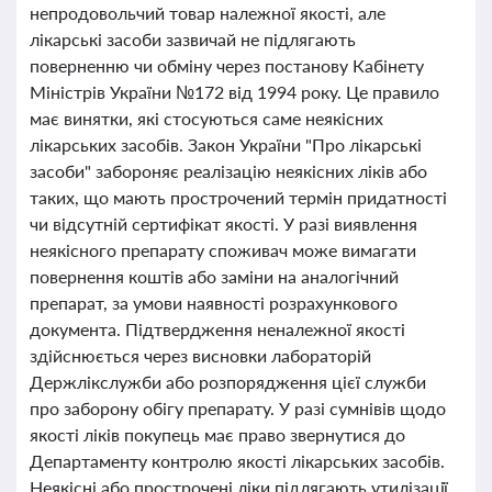
непродовольчий товар належної якості, але
лікарські засоби зазвичай не підлягають
поверненню чи обміну через постанову Кабінету
Міністрів України №172 від 1994 року. Це правило
має винятки, які стосуються саме неякісних
лікарських засобів. Закон України "Про лікарські
засоби" забороняє реалізацію неякісних ліків або
таких, що мають прострочений термін придатності
чи відсутній сертифікат якості. У разі виявлення
неякісного препарату споживач може вимагати
повернення коштів або заміни на аналогічний
препарат, за умови наявності розрахункового
документа. Підтвердження неналежної якості
здійснюється через висновки лабораторій
Держлікслужби або розпорядження цієї служби
про заборону обігу препарату. У разі сумнівів щодо
якості ліків покупець має право звернутися до
Департаменту контролю якості лікарських засобів.
Неякісні або прострочені ліки підлягають утилізації