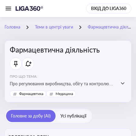
ВХІД ДО LIGA360
Головна
Теми в центрі уваги
Фармацевтична діяльність
Фармацевтична діяльність
ПРО ЩО ТЕМА:
Про регулювання виробництва, обігу та контролю
лікарських засобів для легальної роботи компаній та
Фармацевтика
Медицина
аптек, з дотриманням стандартів якості та безпеки
Головне за добу (AI)
Усі публікації