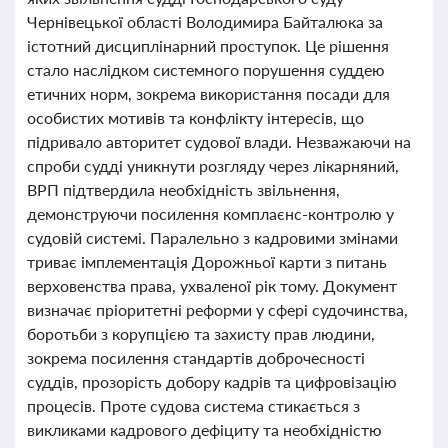
Чернівецької області Володимира Байталюка за
істотний дисциплінарний проступок. Це рішення
стало наслідком системного порушення суддею
етичних норм, зокрема використання посади для
особистих мотивів та конфлікту інтересів, що
підривало авторитет судової влади. Незважаючи на
спроби судді уникнути розгляду через лікарняний,
ВРП підтвердила необхідність звільнення,
демонструючи посилення комплаєнс-контролю у
судовій системі. Паралельно з кадровими змінами
триває імплементація Дорожньої карти з питань
верховенства права, ухваленої рік тому. Документ
визначає пріоритетні реформи у сфері судочинства,
боротьби з корупцією та захисту прав людини,
зокрема посилення стандартів доброчесності
суддів, прозорість добору кадрів та цифровізацію
процесів. Проте судова система стикається з
викликами кадрового дефіциту та необхідністю