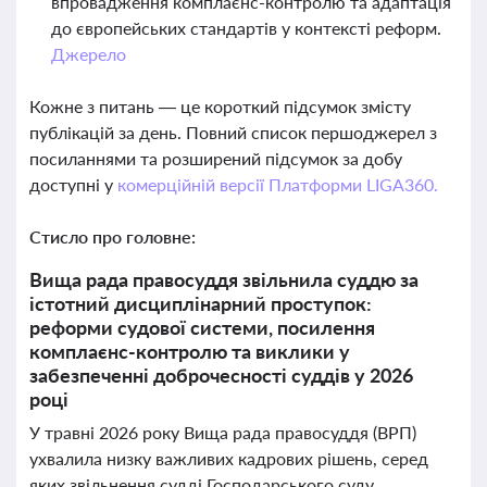
впровадження комплаєнс-контролю та адаптація
до європейських стандартів у контексті реформ.
Джерело
Кожне з питань — це короткий підсумок змісту
публікацій за день. Повний список першоджерел з
посиланнями та розширений підсумок за добу
доступні у
комерційній версії Платформи LIGA360.
Стисло про головне:
Вища рада правосуддя звільнила суддю за
істотний дисциплінарний проступок:
реформи судової системи, посилення
комплаєнс-контролю та виклики у
забезпеченні доброчесності суддів у 2026
році
У травні 2026 року Вища рада правосуддя (ВРП)
ухвалила низку важливих кадрових рішень, серед
яких звільнення судді Господарського суду