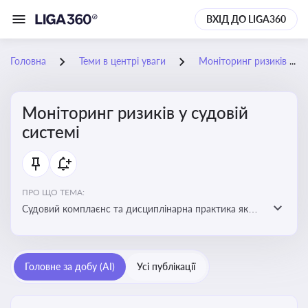
ВХІД ДО LIGA360
Головна
Теми в центрі уваги
Моніторинг ризиків у судовій системі
Моніторинг ризиків у судовій
системі
ПРО ЩО ТЕМА:
Судовий комплаєнс та дисциплінарна практика як
спосіб оцінювати доброчесність суддів, виявляти
юридичні та репутаційні ризики і приймати
обґрунтовані рішення під час судових спорів та
Головне за добу (AI)
Усі публікації
комплаєнс-перевірок