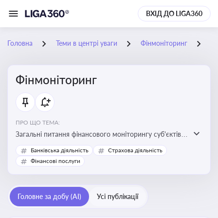
ВХІД ДО LIGA360
Головна
Теми в центрі уваги
Фінмоніторинг
06
Фінмоніторинг
ПРО ЩО ТЕМА:
Загальні питання фінансового моніторингу суб'єктів
господарювання, міжбанківський меморандум про
Банківська діяльність
Страхова діяльність
фінмоніторинг
Фінансові послуги
Головне за добу (AI)
Усі публікації