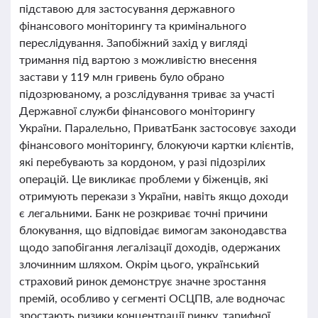
підставою для застосування державного
фінансового моніторингу та кримінального
переслідування. Запобіжний захід у вигляді
тримання під вартою з можливістю внесення
застави у 119 млн гривень було обрано
підозрюваному, а розслідування триває за участі
Державної служби фінансового моніторингу
України. Паралельно, ПриватБанк застосовує заходи
фінансового моніторингу, блокуючи картки клієнтів,
які перебувають за кордоном, у разі підозрілих
операцій. Це викликає проблеми у біженців, які
отримують перекази з України, навіть якщо доходи
є легальними. Банк не розкриває точні причини
блокування, що відповідає вимогам законодавства
щодо запобігання легалізації доходів, одержаних
злочинним шляхом. Окрім цього, український
страховий ринок демонструє значне зростання
премій, особливо у сегменті ОСЦПВ, але водночас
зростають ризики концентрації ринку, тарифної