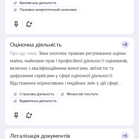
Банківська діяльність
Паливно-енергетичний комплекс
Оціночна діяльність
+8
Про що тема:
Тема охоплює правове регулювання оцінки
майна, майнових прав і професійної діяльності оцінювачів,
включно з кваліфікаційними вимогами, звітністю та
цифровими сервісами у сфері оціночної діяльності.
Відстеження нормативних і медійних змін у цій сфері
корисне для власника бізнесу, керівника, юриста або
Страхова діяльність
Фінансові послуги
бухгалтера під час оподаткування, приватизації, оренди
Будівельна діяльність
державного майна, корпоративних угод і перевірки
статусу суб'єктів оціночної діяльності
Легалізація документів
+6