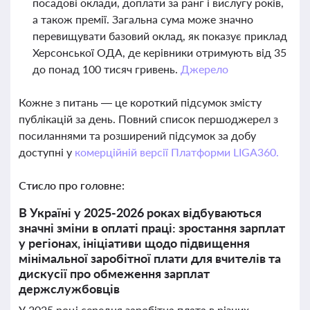
посадові оклади, доплати за ранг і вислугу років,
а також премії. Загальна сума може значно
перевищувати базовий оклад, як показує приклад
Херсонської ОДА, де керівники отримують від 35
до понад 100 тисяч гривень.
Джерело
Кожне з питань — це короткий підсумок змісту
публікацій за день. Повний список першоджерел з
посиланнями та розширений підсумок за добу
доступні у
комерційній версії Платформи LIGA360.
Стисло про головне:
В Україні у 2025-2026 роках відбуваються
значні зміни в оплаті праці: зростання зарплат
у регіонах, ініціативи щодо підвищення
мінімальної заробітної плати для вчителів та
дискусії про обмеження зарплат
держслужбовців
У 2025 році середня заробітна плата в різних