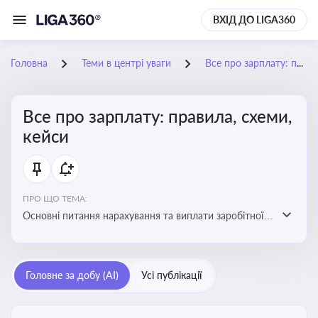
ВХІД ДО LIGA360
Головна
Теми в центрі уваги
Все про зарплату: правила, схеми, кейси
Все про зарплату: правила, схеми,
кейси
ПРО ЩО ТЕМА:
Основні питання нарахування та виплати заробітної
плати. Аналіз публікацій, що стосуються порушень
при нарахуванні заробітної плати та виявлення
інформації про можливі схеми зловживань
Головне за добу (AI)
Усі публікації