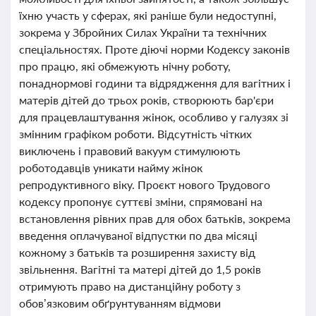
їхню участь у сферах, які раніше були недоступні,
зокрема у Збройних Силах України та технічних
спеціальностях. Проте діючі норми Кодексу законів
про працю, які обмежують нічну роботу,
понаднормові години та відрядження для вагітних і
матерів дітей до трьох років, створюють бар'єри
для працевлаштування жінок, особливо у галузях зі
змінним графіком роботи. Відсутність чітких
виключень і правовий вакуум стимулюють
роботодавців уникати найму жінок
репродуктивного віку. Проєкт нового Трудового
кодексу пропонує суттєві зміни, спрямовані на
встановлення рівних прав для обох батьків, зокрема
введення оплачуваної відпустки по два місяці
кожному з батьків та розширення захисту від
звільнення. Вагітні та матері дітей до 1,5 років
отримують право на дистанційну роботу з
обов’язковим обґрунтуванням відмови