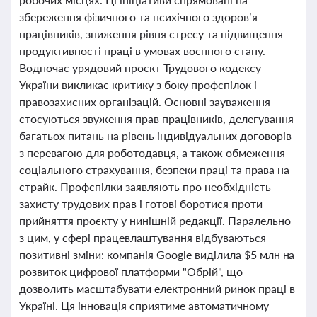
збереження фізичного та психічного здоров’я
працівників, зниження рівня стресу та підвищення
продуктивності праці в умовах воєнного стану.
Водночас урядовий проєкт Трудового кодексу
України викликає критику з боку профспілок і
правозахисних організацій. Основні зауваження
стосуються звуження прав працівників, делегування
багатьох питань на рівень індивідуальних договорів
з перевагою для роботодавця, а також обмеження
соціального страхування, безпеки праці та права на
страйк. Профспілки заявляють про необхідність
захисту трудових прав і готові боротися проти
прийняття проєкту у нинішній редакції. Паралельно
з цим, у сфері працевлаштування відбуваються
позитивні зміни: компанія Google виділила $5 млн на
розвиток цифрової платформи "Обрій", що
дозволить масштабувати електронний ринок праці в
Україні. Ця інновація сприятиме автоматичному