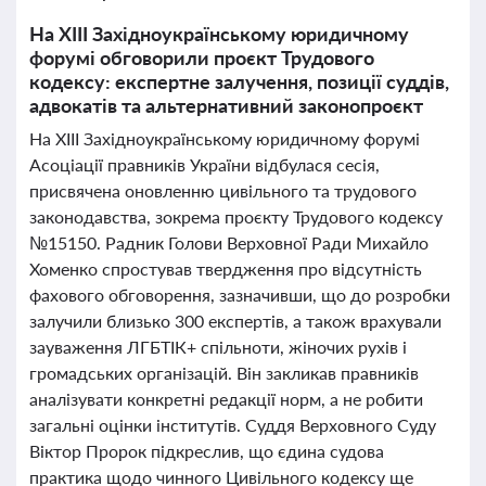
На ХІІІ Західноукраїнському юридичному
форумі обговорили проєкт Трудового
кодексу: експертне залучення, позиції суддів,
адвокатів та альтернативний законопроєкт
На ХІІІ Західноукраїнському юридичному форумі
Асоціації правників України відбулася сесія,
присвячена оновленню цивільного та трудового
законодавства, зокрема проєкту Трудового кодексу
№15150. Радник Голови Верховної Ради Михайло
Хоменко спростував твердження про відсутність
фахового обговорення, зазначивши, що до розробки
залучили близько 300 експертів, а також врахували
зауваження ЛГБТІК+ спільноти, жіночих рухів і
громадських організацій. Він закликав правників
аналізувати конкретні редакції норм, а не робити
загальні оцінки інститутів. Суддя Верховного Суду
Віктор Пророк підкреслив, що єдина судова
практика щодо чинного Цивільного кодексу ще