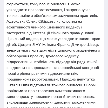
формується, тому повне оновлення може
ускладнити правозастосування, і запропонував
точкові зміни з обов'язковим залученням практиків.
Адвокатка Олена Сібірцева наголосила на
ефективності чинного Сімейного кодексу і
застерегла від інтеграції сімейного права у новий
Цивільний кодекс, що може ускладнити захист прав
дітей. Доцент ЛНУ ім. Івана Франка Дмитро Швець
звернув увагу на відсутність широкого академічного
обговорення проєкту Трудового кодексу,
підкресливши необхідність відходу від радянської
спадщини та впровадження європейської концепції
праці з рівноправними відносинами між
працівником і роботодавцем. Народна депутатка
Наталія Піпа підтримала точкове оновлення норм і
повідомила про створення альтернативного
законопроєкту, подавши понад 6 тисяч поправок,
висловивши занепокоєння деякими положеннями
сімейного права та книги дев'ятої проєкту.