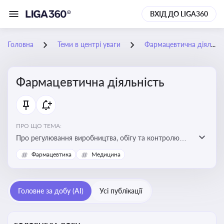
ВХІД ДО LIGA360
Головна
Теми в центрі уваги
Фармацевтична діяльність
Фармацевтична діяльність
ПРО ЩО ТЕМА:
Про регулювання виробництва, обігу та контролю
лікарських засобів для легальної роботи компаній та
Фармацевтика
Медицина
аптек, з дотриманням стандартів якості та безпеки
Головне за добу (AI)
Усі публікації