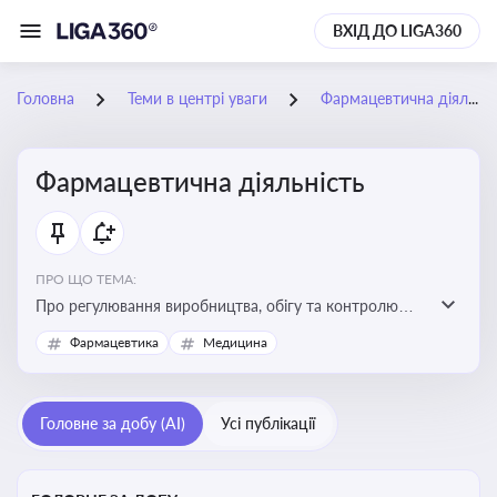
ВХІД ДО LIGA360
Головна
Теми в центрі уваги
Фармацевтична діяльність
Фармацевтична діяльність
ПРО ЩО ТЕМА:
Про регулювання виробництва, обігу та контролю
лікарських засобів для легальної роботи компаній та
Фармацевтика
Медицина
аптек, з дотриманням стандартів якості та безпеки
Головне за добу (AI)
Усі публікації