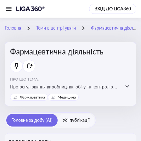
ВХІД ДО LIGA360
Головна
Теми в центрі уваги
Фармацевтична діяльність
Фармацевтична діяльність
ПРО ЩО ТЕМА:
Про регулювання виробництва, обігу та контролю
лікарських засобів для легальної роботи компаній та
Фармацевтика
Медицина
аптек, з дотриманням стандартів якості та безпеки
Головне за добу (AI)
Усі публікації