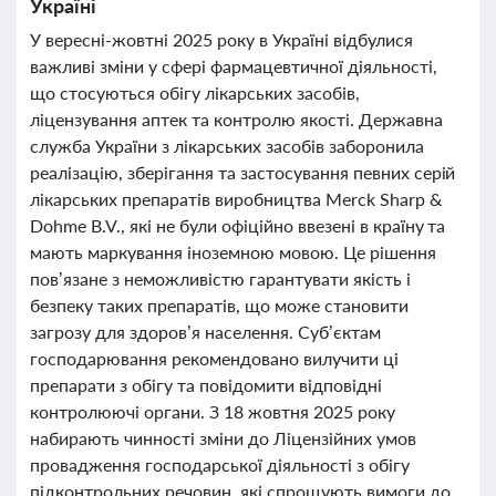
Україні
У вересні-жовтні 2025 року в Україні відбулися
важливі зміни у сфері фармацевтичної діяльності,
що стосуються обігу лікарських засобів,
ліцензування аптек та контролю якості. Державна
служба України з лікарських засобів заборонила
реалізацію, зберігання та застосування певних серій
лікарських препаратів виробництва Merck Sharp &
Dohme B.V., які не були офіційно ввезені в країну та
мають маркування іноземною мовою. Це рішення
пов’язане з неможливістю гарантувати якість і
безпеку таких препаратів, що може становити
загрозу для здоров’я населення. Суб’єктам
господарювання рекомендовано вилучити ці
препарати з обігу та повідомити відповідні
контролюючі органи. З 18 жовтня 2025 року
набирають чинності зміни до Ліцензійних умов
провадження господарської діяльності з обігу
підконтрольних речовин, які спрощують вимоги до