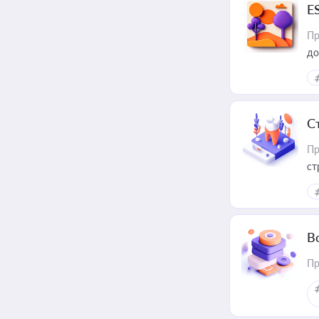
E
Пр
до
С
Пр
ст
В
Пр