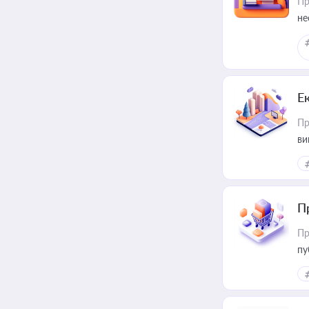
Пр
не
Е
Пр
ви
П
Пр
пу