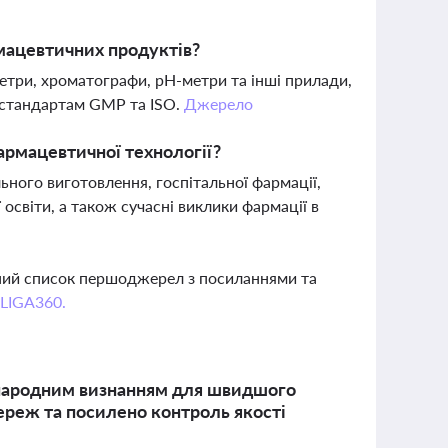
мацевтичних продуктів?
етри, хроматографи, рН-метри та інші прилади,
м стандартам GMP та ISO.
Джерело
армацевтичної технології?
ьного виготовлення, госпітальної фармації,
освіти, а також сучасні виклики фармації в
вний список першоджерел з посиланнями та
 LIGA360.
іжнародним визнанням для швидшого
ереж та посилено контроль якості