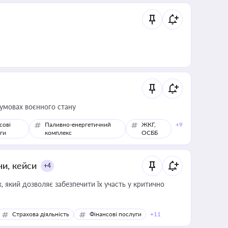
 умовах воєнного стану
сові
Паливно-енергетичний
ЖКГ,
+9
ги
комплекс
ОСББ
ни, кейси
+4
 який дозволяє забезпечити їх участь у критично
Страхова діяльність
Фінансові послуги
+11