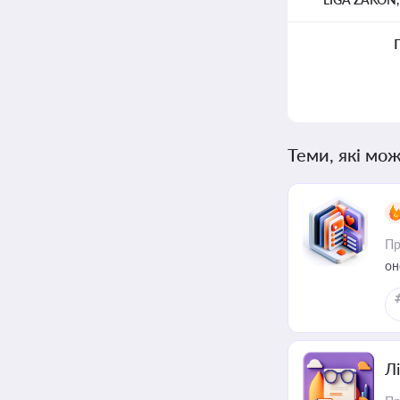
Теми, які мож
Пр
он
Лі