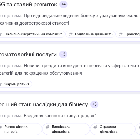
SG та сталий розвиток
+4
о що тема:
Про відповідальне ведення бізнесу з урахуванням еколог
сягнення довгострокової сталості
Паливно-енергетичний комплекс
Будівельна діяльність
Транспо
томатологічні послуги
+3
о що тема:
Новини, тренди та конкурентні переваги у сфері стомато
ратегій для покращення обслуговування
Фармацевтика
оєнний стан: наслідки для бізнесу
+3
о що тема:
Введення воєнного стану: що далі?
Ринок цінних
Банківська
Страхова
паперів
діяльність
діяльність