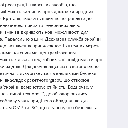
ї реєстрації лікарських засобів, що
 які мають визнання провідних міжнародних
ої Британії, зможуть швидше потрапляти до
ню інноваційних та генеричних ліків,
акі зміни відкривають нові можливості для
в. Паралельно з цим, Державна служба України
щодо визначення приналежності аптечних мереж.
ільними власниками, централізованим
мають кілька аптек, зобов'язані повідомляти про
бочих днів. Для діючих ліцензіатів встановлено
втична галузь зіткнулася з викликами безпеки:
ні внаслідок ракетного удару, що створює
 України демонструє стійкість. Водночас, у
цевтичної технології, де обговорювалися
 Особливу увагу приділено обладнанню для
дартам GMP та ISO, що є запорукою безпеки та