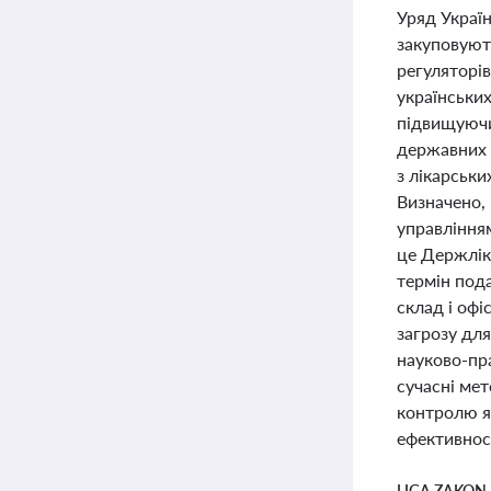
Уряд Україн
закуповуют
регуляторі
українськи
підвищуючи 
державних 
з лікарськ
Визначено, 
управлінням
це Держлікс
термін пода
склад і оф
загрозу для
науково-пр
сучасні мет
контролю як
ефективнос
LIGA ZAKON