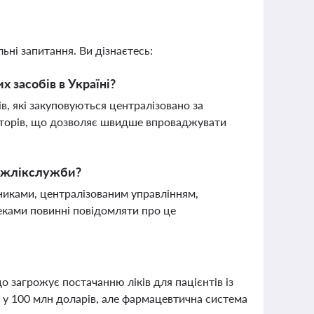
ьні запитання. Ви дізнаєтесь:
х засобів в Україні?
в, які закуповуються централізовано за
торів, що дозволяє швидше впроваджувати
ержлікслужби?
сниками, централізованим управлінням,
еками повинні повідомляти про це
о загрожує постачанню ліків для пацієнтів із
у 100 млн доларів, але фармацевтична система