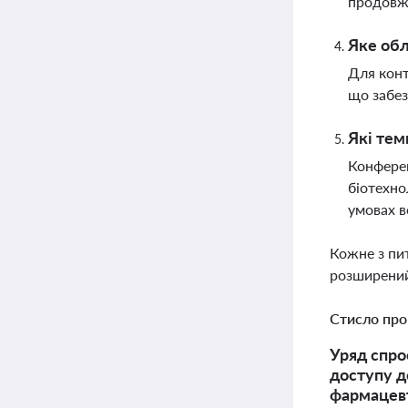
продовжу
Яке обл
Для конт
що забез
Які тем
Конферен
біотехно
умовах в
Кожне з пи
розширений
Стисло про
Уряд спро
доступу д
фармацевт