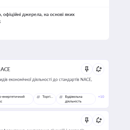
о, офіційні джерела, на основі яких
к
NACE
идів економічної діяльності до стандартів NACE,
о-енергетичний
Торгівля
Будівельна
+10
кс
діяльність