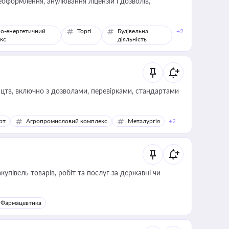
оформлення, анулювання ліцензій і дозволів,
о-енергетичний
Торгівля
Будівельна
+2
кс
діяльність
цтв, включно з дозволами, перевірками, стандартами
рт
Агропромисловий комплекс
Металургія
+2
купівель товарів, робіт та послуг за державні чи
Фармацевтика