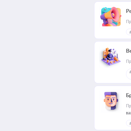
Р
Пр
В
Пр
Б
Пр
ва