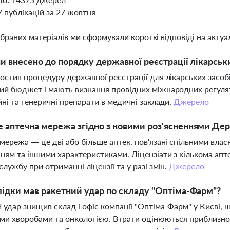
7 публікацій за 27 жовтня
ібраних матеріалів ми сформували короткі відповіді на актуал
ни внесено до порядку державної реєстрації лікарськи
остив процедуру державної реєстрації для лікарських засобі
ий бюджет і мають визнання провідних міжнародних регуля
йні та генеричні препарати в медичні заклади.
Джерело
 аптечна мережа згідно з новими роз'ясненнями Д
мережа — це дві або більше аптек, пов'язані спільними вла
ням та іншими характеристиками. Ліцензіати з кількома апт
лужбу при отриманні ліцензії та у разі змін.
Джерело
лідки мав ракетний удар по складу "Оптіма-Фарм"?
 удар знищив склад і офіс компанії "Оптіма-Фарм" у Києві, щ
ми хворобами та онкологією. Втрати оцінюються приблизно 