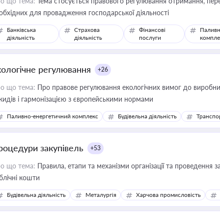
о що тема:
Тема стосується правового регулювання отримання, пере
обхідних для провадження господарської діяльності
Банківська
Страхова
Фінансові
Паливн
діяльність
діяльність
послуги
компле
кологічне регулювання
+26
о що тема:
Про правове регулювання екологічних вимог до виробни
кидів і гармонізацією з європейськими нормами
Паливно-енергетичний комплекс
Будівельна діяльність
Транспо
роцедури закупівель
+53
о що тема:
Правила, етапи та механізми організації та проведення за
блічні кошти
Будівельна діяльність
Металургія
Харчова промисловість