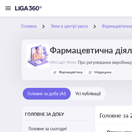
Головна
Теми в центрі уваги
Фармацевтична 
Фармацевтична діял
Про регулювання виробництв
ПРО ЩО ТЕМА:
та безпеки
Фармацевтика
Медицина
Головне за добу (AI)
Усі публікації
ГОЛОВНЕ ЗА ДОБУ
Головне за 
Головне за сьогодні
Опрацьова