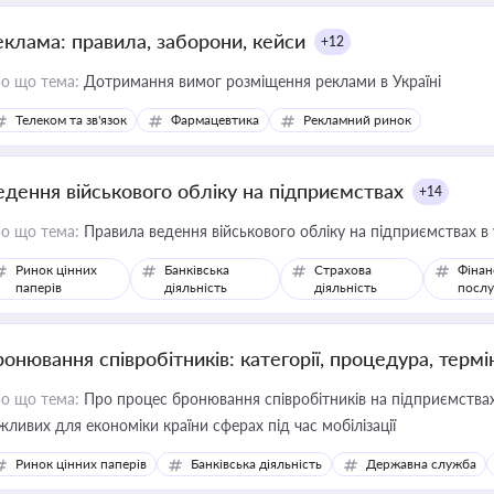
еклама: правила, заборони, кейси
+12
о що тема:
Дотримання вимог розміщення реклами в Україні
Телеком та зв'язок
Фармацевтика
Рекламний ринок
едення військового обліку на підприємствах
+14
о що тема:
Правила ведення військового обліку на підприємствах в
Ринок цінних
Банківська
Страхова
Фінан
паперів
діяльність
діяльність
послу
ронювання співробітників: категорії, процедура, термі
о що тема:
Про процес бронювання співробітників на підприємствах,
жливих для економіки країни сферах під час мобілізації
Ринок цінних паперів
Банківська діяльність
Державна служба