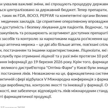
и ухвалив важливі зміни, які спрощують процедуру державно
ься централізовано за державний бюджет. Тепер препарати,
в, таких як FDA, ВООЗ, PEPFAR та компетентні органи Велик
х медичних закладів. Це сприятиме оперативному впроваджен
доступність і безпеку лікування для пацієнтів. Водночас, т
закупівель та розширюють асортимент доступних препараті
их засобів та контролю за наркотиками надала роз'яснення 
що аптечна мережа – це дві або більше аптек, пов'язані сп
, постачанням та іншими характеристиками. Ліцензіати, які 
лужбу при отриманні ліцензії та у разі змін протягом 10 ро
ння інформації до 19 березня 2026 року. Крім того, фармаце
іс великого дистриб'ютора "Оптіма-Фарм" у Києві були знище
 постачання ліків. Незважаючи на це, фармацевтична система
актичній сфері відбулася V Міжнародна конференція з фарма
оди виробництва, контролю якості та інновації у фармації.
ості, яке забезпечує відповідність ліків міжнародним стан
ті фармацевтичної продукції.
,
27 жовтня 2025