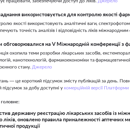
є працювати, забезпечуючи доступ до ліків.
Джерело
аднання використовується для контролю якості фар
ролю якості використовують аналітичні ваги, спектрофотом
печують точність аналізів і відповідність ліків міжнародни
и обговорювалися на V Міжнародній конференції з ф
ція охопила теми розробки лікарських засобів, екстемпорал
логій, нанотехнологій, фармакоекономіки та фармацевтичної 
оєнного стану.
Джерело
тань — це короткий підсумок змісту публікацій за день. По
 підсумок за добу доступні у
комерційній версії Платформи
 головне:
стив державну реєстрацію лікарських засобів із м
о ліків, оновлено правила приналежності аптечних м
ичної продукції