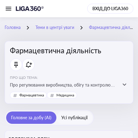
ВХІД ДО LIGA360
Головна
Теми в центрі уваги
Фармацевтична діяльність
Фармацевтична діяльність
ПРО ЩО ТЕМА:
Про регулювання виробництва, обігу та контролю
лікарських засобів для легальної роботи компаній та
Фармацевтика
Медицина
аптек, з дотриманням стандартів якості та безпеки
Головне за добу (AI)
Усі публікації