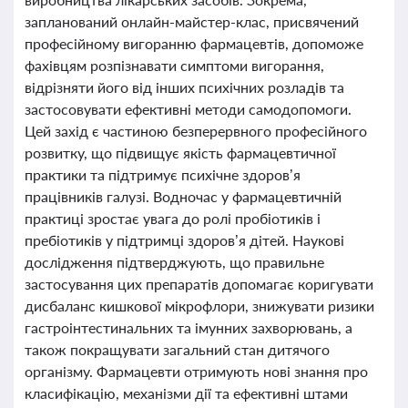
запланований онлайн-майстер-клас, присвячений
професійному вигоранню фармацевтів, допоможе
фахівцям розпізнавати симптоми вигорання,
відрізняти його від інших психічних розладів та
застосовувати ефективні методи самодопомоги.
Цей захід є частиною безперервного професійного
розвитку, що підвищує якість фармацевтичної
практики та підтримує психічне здоров’я
працівників галузі. Водночас у фармацевтичній
практиці зростає увага до ролі пробіотиків і
пребіотиків у підтримці здоров’я дітей. Наукові
дослідження підтверджують, що правильне
застосування цих препаратів допомагає коригувати
дисбаланс кишкової мікрофлори, знижувати ризики
гастроінтестинальних та імунних захворювань, а
також покращувати загальний стан дитячого
організму. Фармацевти отримують нові знання про
класифікацію, механізми дії та ефективні штами