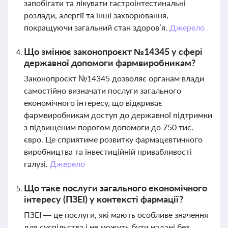
запобігати та лікувати гастроінтестинальні
розлади, алергії та інші захворювання,
покращуючи загальний стан здоров’я.
Джерело
Що змінює законопроєкт №14345 у сфері
державної допомоги фармвиробникам?
Законопроєкт №14345 дозволяє органам влади
самостійно визначати послуги загального
економічного інтересу, що відкриває
фармвиробникам доступ до державної підтримки
з підвищеним порогом допомоги до 750 тис.
євро. Це сприятиме розвитку фармацевтичного
виробництва та інвестиційній привабливості
галузі.
Джерело
Що таке послуги загального економічного
інтересу (ПЗЕІ) у контексті фармації?
ПЗЕІ — це послуги, які мають особливе значення
для суспільства і не можуть бути надані без