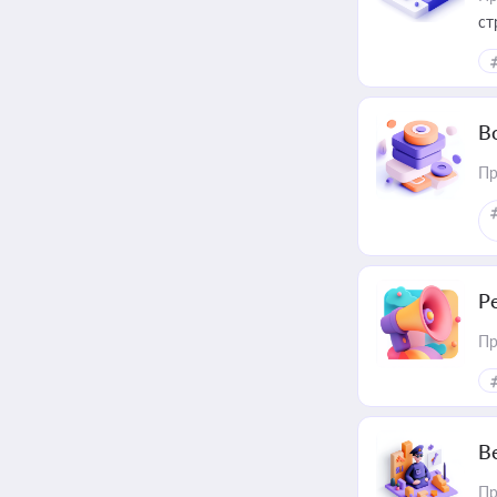
ст
В
Пр
Р
Пр
В
Пр