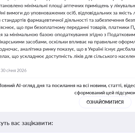
становлено мінімальні площі аптечних приміщень у лікуваль
йні вимоги до уповноважених осіб, відповідальних за якість л
стандартів фармацевтичної діяльності та забезпечення безп
яснює, що при безоплатному переданні товарів, платники П
ня за мінімальною базою оподаткування згідно з Податковим
лікарськими засобами, оскільки впливає на правильне оформл
одночас, аналітика ринку показує, що в Україні існує дисбала
елах, що ускладнює доступність ліків для сільського населенн
,
30 січня 2026
Повний AI-огляд дня та посилання на всі новини, статті, віде
сформований цей підсумо
ОЗНАЙОМИТИСЯ
уть вас зацікавити: