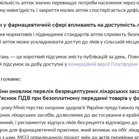
 кількість аптек значно перевищує потреби населення через 
ну невигідність і закриття малих аптек спостерігається дефі
и у фармацевтичній сфері впливають на доступність л
я нормативів і підвищення стандартів аптек сприяють безпеці
і аптек може ускладнювати доступ до ліків у сільській місце
тань — це короткий підсумок змісту публікацій за день. По
 підсумок за добу доступні у
комерційній версії Платформи
 головне:
ни оновлює перелік безрецептурних лікарських засоб
'яснює ПДВ при безоплатному переданні товарів у ф
6 року Міністерство охорони здоров'я України представило п
них лікарських засобів, дозволених до застосування в країн
инний, і регламентує відпуск ліків без рецепта відповідно до
ок для фармацевтичної практики, який впливає на обіг лікарс
 з цим, МОЗ оприлюднило проєкт змін до актів перевірки ап