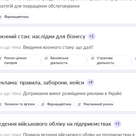
ратегій для покращення обслуговування
Фармацевтика
оєнний стан: наслідки для бізнесу
+1
о що тема:
Введення воєнного стану: що далі?
Ринок цінних
Банківська
Страхова
паперів
діяльність
діяльність
еклама: правила, заборони, кейси
+9
о що тема:
Дотримання вимог розміщення реклами в Україні
Телеком та зв'язок
Фармацевтика
Рекламний ринок
едення військового обліку на підприємствах
+1
о що тема:
Правила ведення військового обліку на підприємствах в