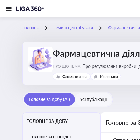
Головна
Теми в центрі уваги
Фармацевтична 
Фармацевтична діял
Про регулювання виробництв
ПРО ЩО ТЕМА:
та безпеки
Фармацевтика
Медицина
Головне за добу (AI)
Усі публікації
ГОЛОВНЕ ЗА ДОБУ
Головне за 
Головне за сьогодні
Опрацьова