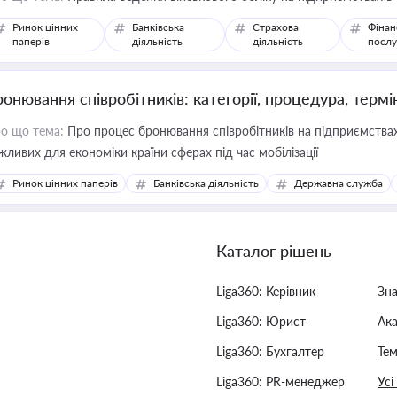
Ринок цінних
Банківська
Страхова
Фінан
паперів
діяльність
діяльність
послу
ронювання співробітників: категорії, процедура, термі
о що тема:
Про процес бронювання співробітників на підприємствах,
жливих для економіки країни сферах під час мобілізації
Ринок цінних паперів
Банківська діяльність
Державна служба
Каталог рішень
Liga360: Керівник
Зн
Liga360: Юрист
Ак
Liga360: Бухгалтер
Тем
Liga360: PR-менеджер
Усі