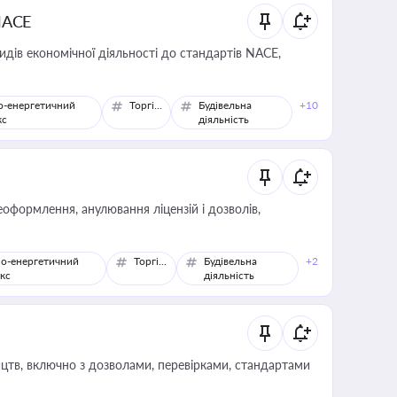
NACE
идів економічної діяльності до стандартів NACE,
о-енергетичний
Торгівля
Будівельна
+10
кс
діяльність
оформлення, анулювання ліцензій і дозволів,
о-енергетичний
Торгівля
Будівельна
+2
кс
діяльність
цтв, включно з дозволами, перевірками, стандартами