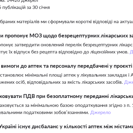
5 публікацій за 30 січня
ібраних матеріалів ми сформували короткі відповіді на актуал
ни пропонує МОЗ щодо безрецептурних лікарських з
онує затвердити оновлений перелік безрецептурних лікарськ
тує їх відпуск без рецепта відповідно до ліцензійних умов.
Д
і вимоги до аптек та персоналу передбачені у проєкт
становлює мінімальні площі аптек у лікувальних закладах і 
жених осіб, відповідальних за якість лікарських засобів.
Дже
ховувати ПДВ при безоплатному переданні лікарськи
ховується за мінімальною базою оподаткування згідно з п. 1
увальними податковими зобов’язаннями.
Джерело
Україні існує дисбаланс у кількості аптек між містам