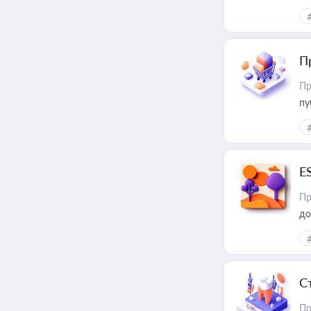
П
Пр
пу
E
Пр
до
С
Пр