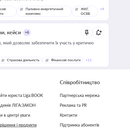
сові
Паливно-енергетичний
ЖКГ,
+9
ги
комплекс
ОСББ
ни, кейси
+6
 який дозволяє забезпечити їх участь у критично
Страхова діяльність
Фінансові послуги
+11
Співробітництво
айти юриста Liga:BOOK
Партнерська мережа
адемія ЛІГА:ЗАКОН
Реклама та PR
и в центрі уваги
Контакти
 рішення і продукти
Підтримка абонентів