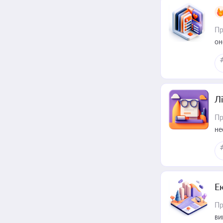
Пр
он
Лі
Пр
не
Е
Пр
ви