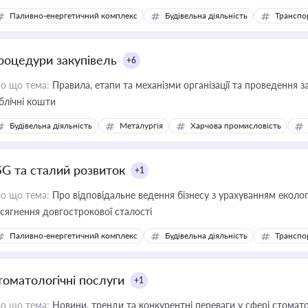
Паливно-енергетичний комплекс
Будівельна діяльність
Транспо
роцедури закупівель
+6
о що тема:
Правила, етапи та механізми організації та проведення за
блічні кошти
Будівельна діяльність
Металургія
Харчова промисловість
SG та сталий розвиток
+1
о що тема:
Про відповідальне ведення бізнесу з урахуванням еколог
сягнення довгострокової сталості
Паливно-енергетичний комплекс
Будівельна діяльність
Транспо
томатологічні послуги
+1
о що тема:
Новини, тренди та конкурентні переваги у сфері стомато