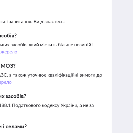
ьні запитання. Ви дізнаєтесь:
асобів?
их засобів, який містить більше позицій і
жерело
і МОЗ?
АЗС, а також уточнює кваліфікаційні вимоги до
рело
х засобів?
88.1 Податкового кодексу України, а не за
и і селами?