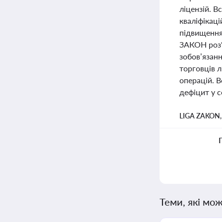
ліцензій. В
кваліфікаці
підвищення 
ЗАКОН роз'
зобов’язан
торговців 
операцій. В
дефіцит у с
LIGA ZAKON
Теми, які мож