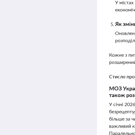
У містах
економіч
Як змін
Оновленн
розподіл
Кожне з пи
розширений
Стисло про
МОЗ Украї
також роз
У січні 202
безрецептур
більше за ч
важливий кр
Паралельно