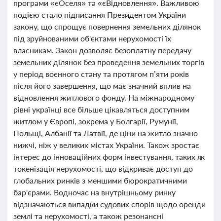
програми «єОселя» та «єВідновлення». Важливою
подією стало підписання Президентом України
закону, що спрощує повернення земельних ділянок
під зруйнованими об'єктами нерухомості їх
власникам. Закон дозволяє безоплатну передачу
земельних ділянок без проведення земельних торгів
у період воєнного стану та протягом п’яти років
після його завершення, що має значний вплив на
відновлення житлового фонду. На міжнародному
рівні українці все більше цікавляться доступним
житлом у Європі, зокрема у Болгарії, Румунії,
Польщі, Албанії та Латвії, де ціни на житло значно
нижчі, ніж у великих містах України. Також зростає
інтерес до інноваційних форм інвестування, таких як
токенізація нерухомості, що відкриває доступ до
глобальних ринків з меншими бюрократичними
бар'єрами. Водночас на внутрішньому ринку
відзначаються випадки судових спорів щодо оренди
землі та нерухомості, а також резонансні