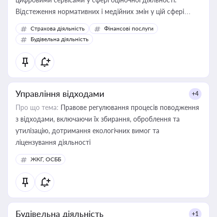
Відстеження нормативних і медійних змін у цій сфері
корисне для власника бізнесу, керівника, юриста або
Страхова діяльність
Фінансові послуги
бухгалтера під час оподаткування, приватизації, оренди
Будівельна діяльність
державного майна, корпоративних угод і перевірки
статусу суб'єктів оціночної діяльності
Управління відходами
+4
Про що тема:
Правове регулювання процесів поводження
з відходами, включаючи їх збирання, оброблення та
утилізацію, дотримання екологічних вимог та
ліцензування діяльності
ЖКГ, ОСББ
Будівельна діяльність
+1