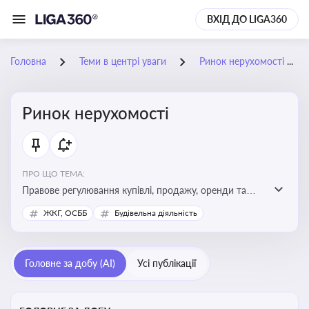
ВХІД ДО LIGA360
Головна
Теми в центрі уваги
Ринок нерухомості
Ринок нерухомості
ПРО ЩО ТЕМА:
Правове регулювання купівлі, продажу, оренди та
управління нерухомістю, що є ключовим для бізнесу,
ЖКГ, ОСББ
Будівельна діяльність
інвесторів, забудовників і власників об’єктів майна
Головне за добу (AI)
Усі публікації