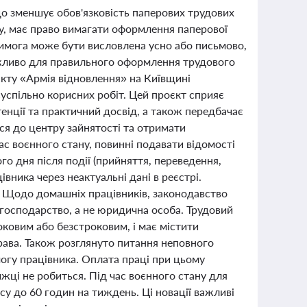
 що зменшує обов'язковість паперових трудових
у, має право вимагати оформлення паперової
Вимога може бути висловлена усно або письмово,
важливо для правильного оформлення трудового
єкту «Армія відновлення» на Київщині
успільно корисних робіт. Цей проєкт сприяє
нції та практичний досвід, а також передбачає
ися до центру зайнятості та отримати
ас воєнного стану, повинні подавати відомості
го дня після події (прийняття, переведення,
ника через неактуальні дані в реєстрі.
. Щодо домашніх працівників, законодавство
господарство, а не юридична особа. Трудовий
ковим або безстроковим, і має містити
права. Також розглянуто питання неповного
могу працівника. Оплата праці при цьому
жці не робиться. Під час воєнного стану для
у до 60 годин на тиждень. Ці новації важливі