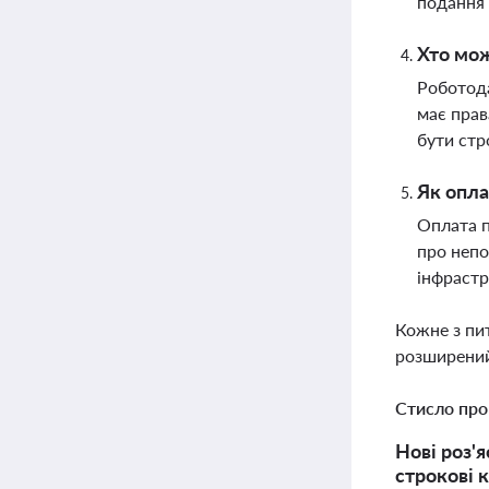
подання
Хто мо
Роботод
має прав
бути стр
Як опла
Оплата п
про непо
інфрастр
Кожне з пи
розширений
Стисло про
Нові роз'
строкові 