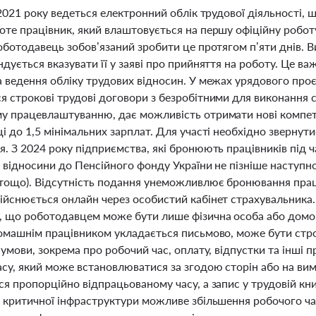
 2021 року ведеться електронний облік трудової діяльності,
оте працівник, який влаштовується на першу офіційну робот
роботодавець зобов’язаний зробити це протягом п’яти днів. 
ндується вказувати її у заяві про прийняття на роботу. Це 
а ведення обліку трудових відносин. У межах урядового про
я строкові трудові договори з безробітними для виконання с
у працевлаштуванню, дає можливість отримати нові компете
і до 1,5 мінімальних зарплат. Для участі необхідно звернут
. З 2024 року підприємства, які бронюють працівників під ч
 відносини до Пенсійного фонду України не пізніше наступно
тощо). Відсутність подання унеможливлює бронювання праців
ійснюється онлайн через особистий кабінет страхувальника
, що роботодавцем може бути лише фізична особа або домо
домашнім працівником укладається письмово, може бути стро
 умови, зокрема про робочий час, оплату, відпустки та інші 
асу, який може встановлюватися за згодою сторін або на ви
я пропорційно відпрацьованому часу, а запис у трудовій кни
в критичної інфраструктури можливе збільшення робочого час