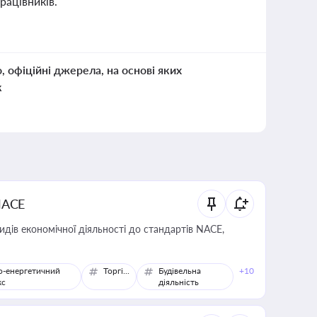
рацівників.
о, офіційні джерела, на основі яких
к
NACE
идів економічної діяльності до стандартів NACE,
о-енергетичний
Торгівля
Будівельна
+10
кс
діяльність