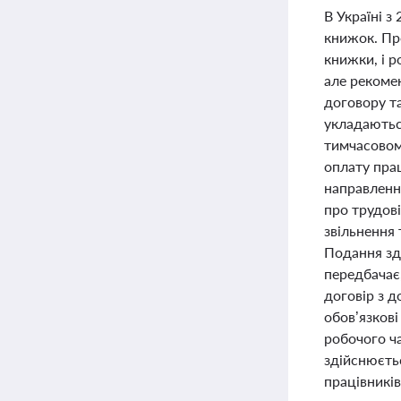
В Україні з
книжок. Пр
книжки, і 
але рекоме
договору т
укладаютьс
тимчасовом
оплату прац
направлення
про трудові
звільнення 
Подання зд
передбачає
договір з 
обов’язкові
робочого ч
здійснюєтьс
працівникі