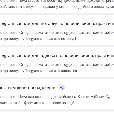
о що тема:
Тема стосується обов’язку декларування доходів, отрим
бов’язань та застосування правил уникнення подвійного оподаткува
elegram канали для нотаріусів: новини, кейси, практич
о що тема:
Огляди нормативних змін, судова практика, коментарі екс
о що пишуть у Telegram каналах для нотаріусів
elegram канали для адвокатів: новини, кейси, практич
о що тема:
Огляди нормативних змін, судова практика, коментарі екс
о що пишуть у Telegram каналах для адвокатів
онституційне провадження
+2
о що тема:
Тема охоплює порядок здійснення Конституційним Судом
валення актів і формування правових позицій