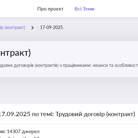
Про проєкт
Всі Теми
ір (контракт)
17-09-2025
онтракт)
удових договорів (контрактів) з працівниками: нюанси та особливост
17.09.2025 по темі: Трудовий договір (контракт)
но:
14307 джерел