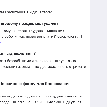
ьні запитання. Ви дізнаєтесь:
 першому працевлаштуванні?
і, тому паперова трудова книжка не є
у роботу, має право вимагати її оформлення, і
о
мія відновлення»?
ри з безробітними для виконання суспільно
інімальних зарплат, що дає можливість отримати
о Пенсійного фонду для бронювання
инні подавати відомості про трудові відносини
ведення, звільнення чи інших змін. Відсутність