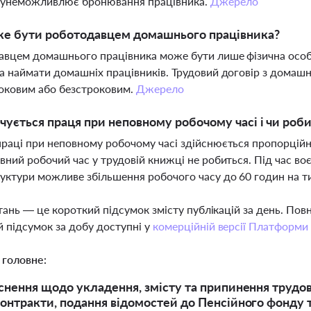
 унеможливлює бронювання працівника.
Джерело
же бути роботодавцем домашнього працівника?
авцем домашнього працівника може бути лише фізична осо
а наймати домашніх працівників. Трудовий договір з домаш
оковим або безстроковим.
Джерело
чується праця при неповному робочому часі і чи роби
раці при неповному робочому часі здійснюється пропорційн
вний робочий час у трудовій книжці не робиться. Під час во
уктури можливе збільшення робочого часу до 60 годин на 
тань — це короткий підсумок змісту публікацій за день. По
 підсумок за добу доступні у
комерційній версії Платформи
 головне:
яснення щодо укладення, змісту та припинення трудов
контракти, подання відомостей до Пенсійного фонду 