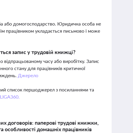
ба або домогосподарство. Юридична особа не
нім працівником укладається письмово і може
ться запис у трудовій книжці?
о відпрацьованому часу або виробітку. Запис
єнного стану для працівників критичної
тиждень.
Джерело
вний список першоджерел з посиланнями та
 LIGA360.
их договорів: паперові трудові книжки,
та особливості домашніх працівників