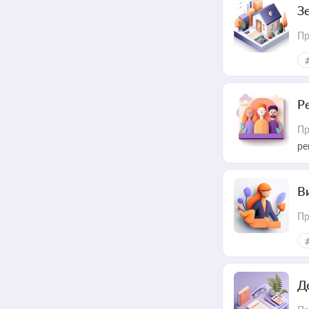
З
Пр
Р
Пр
ре
В
Пр
Д