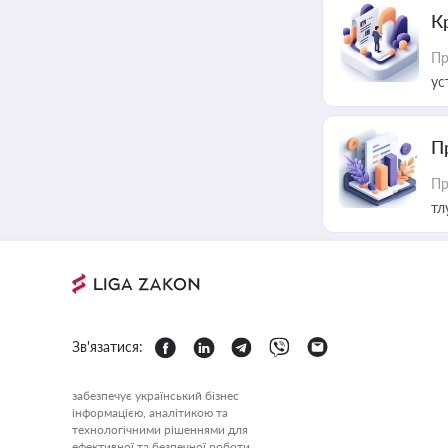
К
Пр
ус
П
Пр
тл
Зв'язатися:
забезпечує український бізнес
інформацією, аналітикою та
технологічними рішеннями для
ефективної та безпечної роботи.