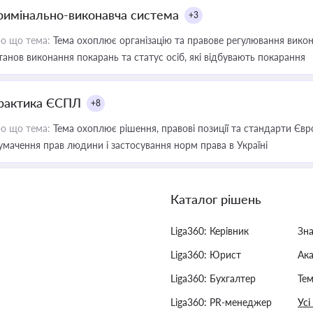
римінально-виконавча система
+3
о що тема:
Тема охоплює організацію та правове регулювання викона
танов виконання покарань та статус осіб, які відбувають покарання
рактика ЄСПЛ
+8
о що тема:
Тема охоплює рішення, правові позиції та стандарти Євр
умачення прав людини і застосування норм права в Україні
Каталог рішень
Liga360: Керівник
Зн
Liga360: Юрист
Ак
Liga360: Бухгалтер
Тем
Liga360: PR-менеджер
Усі