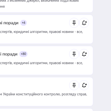
аних з іноземних джерел, визначення податкових
ння
ні поради
+6
пертів, юридичні алгоритми, правові новини - все,
ні поради
+80
пертів, юридичні алгоритми, правові новини - все,
 України конституційного контролю, розгляду справ,