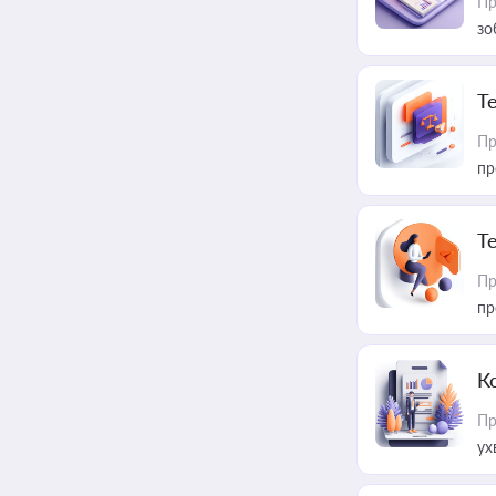
Пр
зо
T
Пр
пр
T
Пр
пр
К
Пр
ух