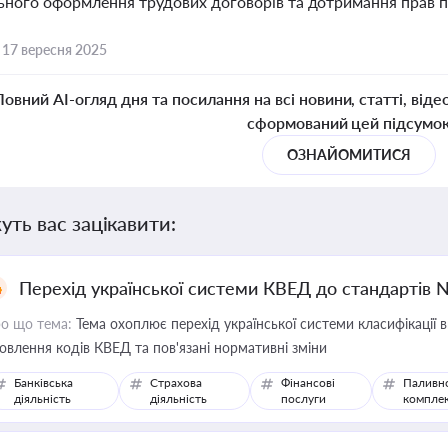
ьного оформлення трудових договорів та дотримання прав п
,
17 вересня 2025
Повний AI-огляд дня та посилання на всі новини, статті, віде
сформований цей підсумо
ОЗНАЙОМИТИСЯ
уть вас зацікавити:
Перехід української системи КВЕД до стандартів 
о що тема:
Тема охоплює перехід української системи класифікації в
овлення кодів КВЕД та пов'язані нормативні зміни
Банківська
Страхова
Фінансові
Паливн
діяльність
діяльність
послуги
компле