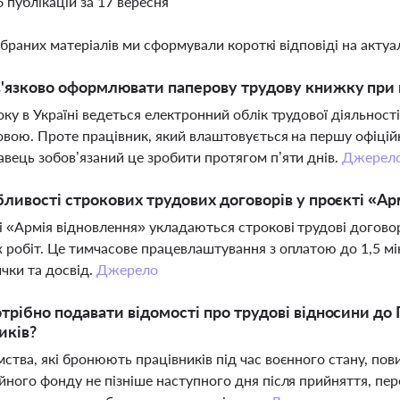
6 публікацій за 17 вересня
ібраних матеріалів ми сформували короткі відповіді на актуал
в'язково оформлювати паперову трудову книжку при
оку в Україні ведеться електронний облік трудової діяльност
овою. Проте працівник, який влаштовується на першу офіційн
вець зобов’язаний це зробити протягом п’яти днів.
Джерел
бливості строкових трудових договорів у проєкті «Ар
і «Армія відновлення» укладаються строкові трудові догово
 робіт. Це тимчасове працевлаштування з оплатою до 1,5 м
ички та досвід.
Джерело
трібно подавати відомості про трудові відносини д
иків?
ства, які бронюють працівників під час воєнного стану, пов
йного фонду не пізніше наступного дня після прийняття, пере