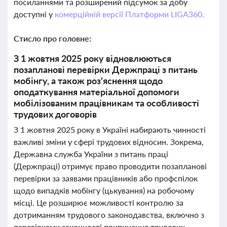
посиланнями та розширений підсумок за добу
доступні у
комерційній версії Платформи LIGA360.
Стисло про головне:
З 1 жовтня 2025 року відновлюються
позапланові перевірки Держпраці з питань
мобінгу, а також роз'яснення щодо
оподаткування матеріальної допомоги
мобілізованим працівникам та особливості
трудових договорів
З 1 жовтня 2025 року в Україні набирають чинності
важливі зміни у сфері трудових відносин. Зокрема,
Державна служба України з питань праці
(Держпраці) отримує право проводити позапланові
перевірки за заявами працівників або профспілок
щодо випадків мобінгу (цькування) на робочому
місці. Це розширює можливості контролю за
дотриманням трудового законодавства, включно з
перевірками законності припинення трудових