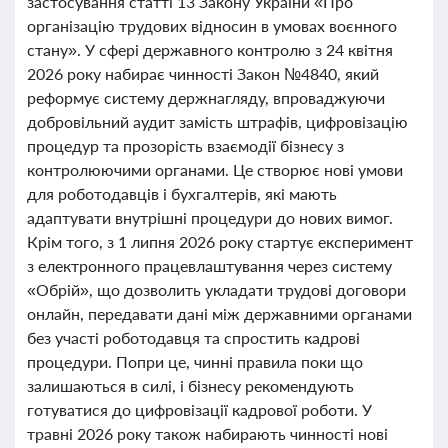
застосування статті 13 Закону України «Про
організацію трудових відносин в умовах воєнного
стану». У сфері державного контролю з 24 квітня
2026 року набирає чинності Закон №4840, який
реформує систему держнагляду, впроваджуючи
добровільний аудит замість штрафів, цифровізацію
процедур та прозорість взаємодії бізнесу з
контролюючими органами. Це створює нові умови
для роботодавців і бухгалтерів, які мають
адаптувати внутрішні процедури до нових вимог.
Крім того, з 1 липня 2026 року стартує експеримент
з електронного працевлаштування через систему
«Обрій», що дозволить укладати трудові договори
онлайн, передавати дані між державними органами
без участі роботодавця та спростить кадрові
процедури. Попри це, чинні правила поки що
залишаються в силі, і бізнесу рекомендують
готуватися до цифровізації кадрової роботи. У
травні 2026 року також набирають чинності нові