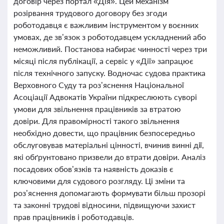
договір через портал «Дія». Цей механізм
розірвання трудового договору без згоди
роботодавця є важливим інструментом у воєнних
умовах, де зв’язок з роботодавцем ускладнений або
неможливий. Постанова набирає чинності через три
місяці після публікації, а сервіс у «Дії» запрацює
після технічного запуску. Водночас судова практика
Верховного Суду та роз’яснення Національної
Асоціації Адвокатів України підкреслюють суворі
умови для звільнення працівників за втратою
довіри. Для правомірності такого звільнення
необхідно довести, що працівник безпосередньо
обслуговував матеріальні цінності, вчинив винні дії,
які обґрунтовано призвели до втрати довіри. Аналіз
посадових обов’язків та наявність доказів є
ключовими для судового розгляду. Ці зміни та
роз’яснення допомагають формувати більш прозорі
та законні трудові відносини, підвищуючи захист
прав працівників і роботодавців.