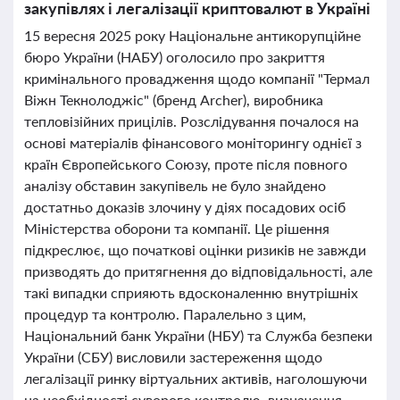
закупівлях і легалізації криптовалют в Україні
15 вересня 2025 року Національне антикорупційне
бюро України (НАБУ) оголосило про закриття
кримінального провадження щодо компанії "Термал
Віжн Текнолоджіс" (бренд Archer), виробника
тепловізійних прицілів. Розслідування почалося на
основі матеріалів фінансового моніторингу однієї з
країн Європейського Союзу, проте після повного
аналізу обставин закупівель не було знайдено
достатньо доказів злочину у діях посадових осіб
Міністерства оборони та компанії. Це рішення
підкреслює, що початкові оцінки ризиків не завжди
призводять до притягнення до відповідальності, але
такі випадки сприяють вдосконаленню внутрішніх
процедур та контролю. Паралельно з цим,
Національний банк України (НБУ) та Служба безпеки
України (СБУ) висловили застереження щодо
легалізації ринку віртуальних активів, наголошуючи
на необхідності суворого контролю, визначення