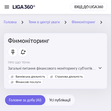
ВХІД ДО LIGA360
Головна
Теми в центрі уваги
Фінмоніторинг
15
Фінмоніторинг
ПРО ЩО ТЕМА:
Загальні питання фінансового моніторингу суб'єктів
господарювання, міжбанківський меморандум про
Банківська діяльність
Страхова діяльність
фінмоніторинг
Фінансові послуги
Головне за добу (AI)
Усі публікації