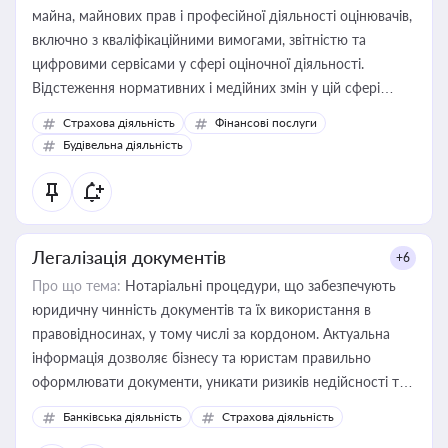
майна, майнових прав і професійної діяльності оцінювачів,
включно з кваліфікаційними вимогами, звітністю та
цифровими сервісами у сфері оціночної діяльності.
Відстеження нормативних і медійних змін у цій сфері
корисне для власника бізнесу, керівника, юриста або
Страхова діяльність
Фінансові послуги
бухгалтера під час оподаткування, приватизації, оренди
Будівельна діяльність
державного майна, корпоративних угод і перевірки
статусу суб'єктів оціночної діяльності
Легалізація документів
+6
Про що тема:
Нотаріальні процедури, що забезпечують
юридичну чинність документів та їх використання в
правовідносинах, у тому числі за кордоном. Актуальна
інформація дозволяє бізнесу та юристам правильно
оформлювати документи, уникати ризиків недійсності та
забезпечувати їх належне прийняття органами влади та
Банківська діяльність
Страхова діяльність
контрагентами