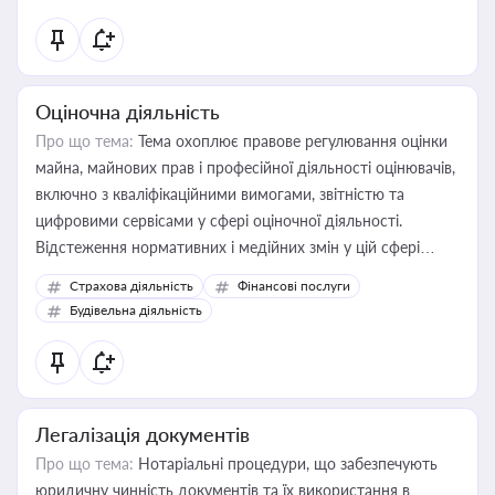
Оціночна діяльність
Про що тема:
Тема охоплює правове регулювання оцінки
майна, майнових прав і професійної діяльності оцінювачів,
включно з кваліфікаційними вимогами, звітністю та
цифровими сервісами у сфері оціночної діяльності.
Відстеження нормативних і медійних змін у цій сфері
корисне для власника бізнесу, керівника, юриста або
Страхова діяльність
Фінансові послуги
бухгалтера під час оподаткування, приватизації, оренди
Будівельна діяльність
державного майна, корпоративних угод і перевірки
статусу суб'єктів оціночної діяльності
Легалізація документів
Про що тема:
Нотаріальні процедури, що забезпечують
юридичну чинність документів та їх використання в