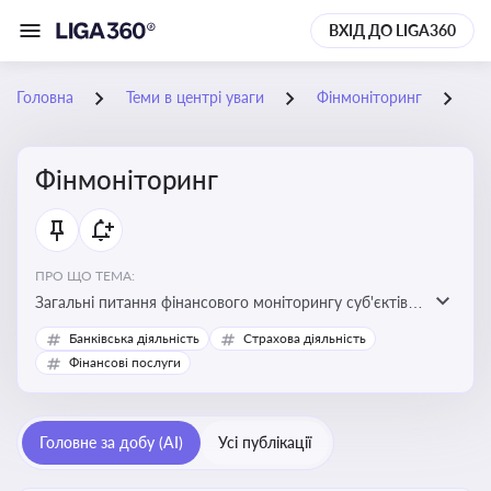
ВХІД ДО LIGA360
Головна
Теми в центрі уваги
Фінмоніторинг
28
Фінмоніторинг
ПРО ЩО ТЕМА:
Загальні питання фінансового моніторингу суб'єктів
господарювання, міжбанківський меморандум про
Банківська діяльність
Страхова діяльність
фінмоніторинг
Фінансові послуги
Головне за добу (AI)
Усі публікації