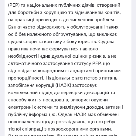
(PEP) та національних публічних діячів, створений
для боротьби з корупцією та відмиванням коштів,
на практиці призводить до численних проблем.
Банки часто відмовляють у обслуговуванні таких
осіб без належного обґрунтування, що викликає
судові спори та критику з боку юристів. Судова
практика починає формуватися навколо
необхідності індивідуальної оцінки ризиків, а не
автоматичного застосування статусу PEP, що
відповідає міжнародним стандартам і принципам
пропорційності. Національне агентство з питань
запобігання корупції (НАЗК) застосовує
комплексний підхід до перевірки декларацій та
способу життя посадовців, використовуючи
електронні системи та аналізуючи доходи, активи і
публічну інформацію. Однак НАЗК має обмежені
повноваження щодо розслідувань, що потребує
тісної співпраці з правоохоронними органами.
Водночас прозорість бізнесу та оцінка партнерів