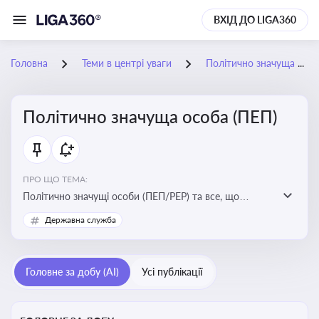
ВХІД ДО LIGA360
Головна
Теми в центрі уваги
Політично значуща особа (ПЕП)
Політично значуща особа (ПЕП)
ПРО ЩО ТЕМА:
Політично значущі особи (ПЕП/PEP) та все, що
стосується їх статусу
Державна служба
Головне за добу (AI)
Усі публікації