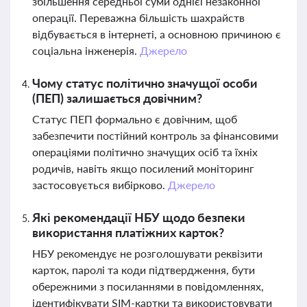
збільшення середньої суми однієї незаконної
операції. Переважна більшість шахрайств
відбувається в інтернеті, а основною причиною є
соціальна інженерія.
Джерело
Чому статус політично значущої особи
(ПЕП) залишається довічним?
Статус ПЕП формально є довічним, щоб
забезпечити постійний контроль за фінансовими
операціями політично значущих осіб та їхніх
родичів, навіть якщо посилений моніторинг
застосовується вибірково.
Джерело
Які рекомендації НБУ щодо безпеки
використання платіжних карток?
НБУ рекомендує не розголошувати реквізити
карток, паролі та коди підтвердження, бути
обережними з посиланнями в повідомленнях,
ідентифікувати SIM-картки та використовувати