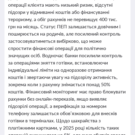
операції клієнта мають низький ризик, відсутні
підозри у відмиванні коштів або фінансуванні
тероризму, а обіг рахунків не перевищує 400 тис.
грн на місяць. Статус ПЕП залишається довічним і
поширюється на родичів, але посилений контроль
застосовуватиметься вибірково, що може
спростити фінансові операції для політично
значущих осіб. Водночас банки посилили контроль
за операціями зняття готівки, встановлюючи
індивідуальні ліміти на одноразове отримання
коштів і звертаючи увагу на підозрілу активність,
зокрема коли з рахунку знімається понад 50%
коштів. Фінансовий моніторинг має право блокувати
рахунки без онлайн-переказів, якщо виявляє
підозрілі операції, а верифікація за номером
телефону залишається обов’язковою для внесків
готівки в терміналах. Щодо шахрайства з
платіжними картками, у 2025 році кількість таких
операцій зменшилася на 5%, але сума збитків зросла