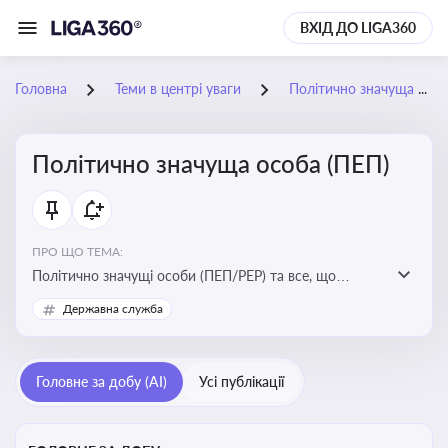
ВХІД ДО LIGA360
Головна
Теми в центрі уваги
Політично значуща особа (ПЕП)
Політично значуща особа (ПЕП)
ПРО ЩО ТЕМА:
Політично значущі особи (ПЕП/PEP) та все, що
стосується їх статусу
Державна служба
Головне за добу (AI)
Усі публікації