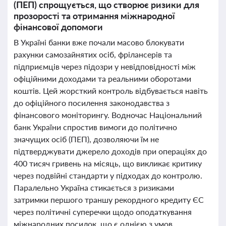
(ПЕП) спрощується, що створює ризики для
прозорості та отримання міжнародної
фінансової допомоги
В Україні банки вже почали масово блокувати
рахунки самозайнятих осіб, фрілансерів та
підприємців через підозри у невідповідності між
офіційними доходами та реальними оборотами
коштів. Цей жорсткий контроль відбувається навіть
до офіційного посилення законодавства з
фінансового моніторингу. Водночас Національний
банк України спростив вимоги до політично
значущих осіб (ПЕП), дозволяючи їм не
підтверджувати джерело доходів при операціях до
400 тисяч гривень на місяць, що викликає критику
через подвійні стандарти у підходах до контролю.
Паралельно Україна стикається з ризиками
затримки першого траншу рекордного кредиту ЄС
через політичні суперечки щодо оподаткування
міжнародних посилок, що є однією з умов