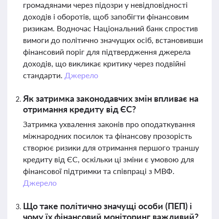
громадянами через підозри у невідповідності
доходів і оборотів, щоб запобігти фінансовим
ризикам. Водночас Національний банк спростив
вимоги до політично значущих осіб, встановивши
фінансовий поріг для підтвердження джерела
доходів, що викликає критику через подвійні
стандарти.
Джерело
Як затримка законодавчих змін впливає на
отримання кредиту від ЄС?
Затримка ухвалення законів про оподаткування
міжнародних посилок та фінансову прозорість
створює ризики для отримання першого траншу
кредиту від ЄС, оскільки ці зміни є умовою для
фінансової підтримки та співпраці з МВФ.
Джерело
Що таке політично значущі особи (ПЕП) і
чому їх фінансовий моніторинг важливий?