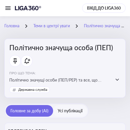
ВХІД ДО LIGA360
Головна
Теми в центрі уваги
Політично значуща особа (ПЕП)
Політично значуща особа (ПЕП)
ПРО ЩО ТЕМА:
Політично значущі особи (ПЕП/PEP) та все, що
стосується їх статусу
Державна служба
Головне за добу (AI)
Усі публікації